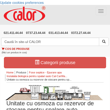
Update cookies preferences
Toggle
navigat
021.411.44.44
0737.23.44.44
031.413.44.44
0372.27.44.44
COS DE PRODUSE
(Nici un produs in cos)
Categorii produse
Home
Produse
Fose septice - Epurare apa
Instalatia biologica pentru spalari auto Cal-CarWa...
Unitate cu osmoza cu rezervor de stocare pentru sp...
Unitate cu osmoza cu rezervor de
stocare pentru spalare auto