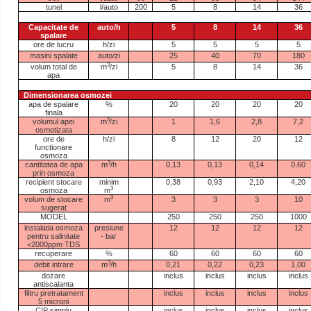
tunel
l/auto
200
5
8
14
36
Capacitate de
auto/h
5
8
14
36
spalare
ore de lucru
h/zi
5
5
5
5
masini spalate
auto/zi
25
40
70
180
3
volum total de
m
/zi
5
8
14
36
apa
Dimensionarea osmozei
apa de spalare
%
20
20
20
20
finala
3
volumul apei
m
/zi
1
1,6
2,8
7,2
osmotizata
ore de
h/zi
8
12
20
12
functionare
osmoza
3
cantitatea de apa
m
/h
0,13
0,13
0,14
0,60
prin osmoza
recipient stocare
minim
0,38
0,93
2,10
4,20
3
osmoza
m
3
volum de stocare
m
3
3
3
10
sugerat
MODEL
250
250
250
1000
instalatia osmoza
presiune
12
12
12
12
pentru salinitate
-
bar
<2000ppm TDS
recuperare
%
60
60
60
60
3
debit intrare
m
/h
0,21
0,22
0,23
1,00
dozare
inclus
inclus
inclus
inclus
antiscalanta
filtru pretratament
inclus
inclus
inclus
inclus
5 microni
CIP simplu
inclus
inclus
inclus
inclus