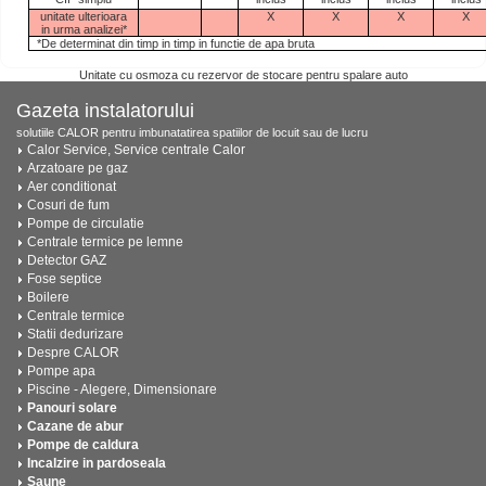
unitate ulterioara
X
X
X
X
in urma analizei*
*De determinat din timp in timp in functie de apa bruta
Unitate cu osmoza cu rezervor de stocare pentru spalare auto
Gazeta instalatorului
solutiile CALOR pentru imbunatatirea spatiilor de locuit sau de lucru
Calor Service, Service centrale Calor
Arzatoare pe gaz
Aer conditionat
Cosuri de fum
Pompe de circulatie
Centrale termice pe lemne
Detector GAZ
Fose septice
Boilere
Centrale termice
Statii dedurizare
Despre CALOR
Pompe apa
Piscine - Alegere, Dimensionare
Panouri solare
Cazane de abur
Pompe de caldura
Incalzire in pardoseala
Saune