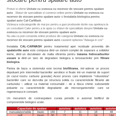
Preturi si oferte
Unitate cu osmoza cu rezervor de stocare pentru spalare
auto
. Sfaturi de specialitate si comenzi online pentru
Unitate cu osmoza cu
rezervor de stocare pentru spalare auto
si
Instalatia biologica pentru
spalari auto Cal-CarWash
.
Viziteaza subcategoriile de mai jos pentru a gasi produsele dorite sau apeleaza la
un consultant Calor pentru a te ajuta cu sfaturi de specialitate despre
Unitate cu
osmoza cu rezervor de stocare pentru spalare auto
.
Nu uita ca poti comanda online produse din categoria
Unitate cu osmoza cu
rezervor de stocare pentru spalare auto
cautand optiunea "Adauga in cos"
Instalatia
CAL-CARWASH
pentru tratamentul apei reziduale provenita din
spalatoriile auto
este compusa dintr-un sistem complet de separare a solidelor
inerte, dintr-un dezuleiator de inalta eficienta pentru
tratarea hidrocarburilor
usoare s
i dintr-un tanc de degradare biologica a tensioactivilor prin
filtrare
biologica
.
Partea de baza a sistemului este tocmai
biofiltrarea
, intr-adevar un proces
depoluant prin intermediul bacteriilor aerobice si fixate intr-un material de suport
(in cazul nostru carbune granular) Acest proces care impleteste “robustetea”
bacteriilor care se dezvolta pe structura solida cu caracteristicile filtrante ale
carbunelui – utilizat ca material consumabil – de a bloca chimic substantele
poluante cu caracteristicile degradante ale microorganismelor care se
regenereaza in constant.
Un mecanism de contraspalare curata periodic si automat biofiltrul de
componentele biologice uzate.
Capacitate de spalare
auto/ora
auto/ora
auto/ora
auto/or
manuala/portabila
l/auto
180
7
11
18
48
self
l/auto
90
21
33
54
144