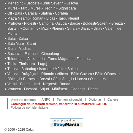
Mehedinti - Drobeta-Turnu Severin - Orșova
Mures - Targu Mures - Reghin - Sighisoara
Olt - Bals - Caracal - Slatina - Corabia
Piatra Neamt - Roman - Bicaz - Targu Neamt
Prahova - Ploiesti - Câmpina - Azuga • Băicoi • Boldești-Scăeni • Breaza •
Bușteni • Comarnic • Mizil • Plopeni • Sinaia • Slănic • Urlați • Vălenii de
Munte
Salaj - Zalau
Satu Mare - Carei
Sibiu - Medias
Suceava - Falticeni - Cimpulung
Teleorman - Alexandria - Turnu Măgurele - Zimnicea -
Timis - Timisoara - Lugoj
Tulcea - Babadag • Isaccea • Măcin • Sulina
Valcea - Drăgășani - Râmnicu Vâlcea - Băile Govora • Băile Olănești •
Bălcești • Berbești • Brezoi • Călimănești • Horezu • Ocnele Mari
Vaslui - Birlad - Husi - Negresti - Barlad
Vrancea - Focșani - Adjud - Mărășești - Odobești - Panciu
ANPC
Termeni si conditii
Dictionar
Cariere
Versiune desktop
Catalogul de instalatii termice, ventilatie si climatizare CALOR
Politica de confidentialitate
© 2006 - 2026 Calor.