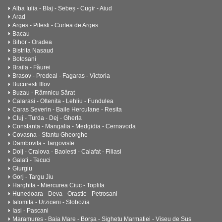
Alba Iulia - Blaj - Sebeș - Cugir - Aiud
Arad
Arges - Pitesti - Curtea de Arges
Bacau
Bihor - Oradea
Bistrita Nasaud
Botosani
Braila - Făurei
Brasov - Predeal - Fagaras - Victoria
Bucuresti Ilfov
Buzau - Râmnicu Sărat
Calarasi - Oltenita - Lehliu - Fundulea
Caras Severin - Baile Herculane - Resita
Cluj - Turda - Dej - Gherla
Constanta - Mangalia - Medgidia - Cernavoda
Covasna - Sfantu Gheorghe
Dambovita - Targoviste
Dolj - Craiova - Baolesti - Calafat - Filiasi
Galati - Tecuci
Giurgiu
Gorj - Targu Jiu
Harghita - Miercurea Ciuc - Toplita
Hunedoara - Deva - Orastie - Petrosani
Ialomita - Urziceni - Slobozia
Iasi - Pascani
Maramures - Baia Mare - Borșa - Sighetu Marmatiei - Viseu de Sus