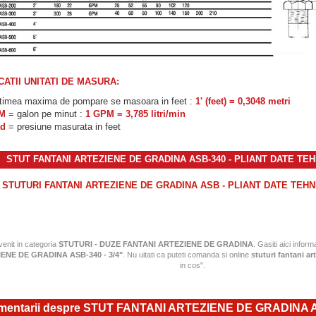
CATII UNITATI DE MASURA:
ltimea maxima de pompare se masoara in feet :
1' (feet) = 0,3048 metri
PM
= galon pe minut :
1 GPM = 3,785 litri/min
ad
= presiune masurata in feet
STUT FANTANI ARTEZIENE DE GRADINA ASB-340 - PLIANT DATE TEH
STUTURI FANTANI ARTEZIENE DE GRADINA ASB - PLIANT DATE TEHN
 venit in categoria
STUTURI - DUZE FANTANI ARTEZIENE DE GRADINA
. Gasiti aici informa
ENE DE GRADINA ASB-340 - 3/4"
. Nu uitati ca puteti comanda si online
stuturi fantani ar
in cos".
entarii despre STUT FANTANI ARTEZIENE DE GRADINA