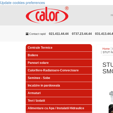
Update cookies preferences
H
021.411.44.44
0737.23.44.44
031.413.44.
Contact rapid
Centrale Termice
Home
STUT F
Boilere
Panouri solare
STU
SMO
Calorifere-Radiatoare-Convectoare
Seminee - Sobe
Incalzire in pardoseala
Armaturi
Tevi / Izolatii
Alimentare cu Apa / Instalatii Hidraulice