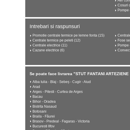
Aer con
Cosuri 
Pompe d
Intrebari si raspunsuri
Promotie centrale termice pe lemne fonta (15)
Central
Centrale termice pe peleti (12)
Fose se
Centrale electrice (11)
Pompe d
Cazane electrice (6)
Convect
Se poate face livrarea "STUT FANTANI ARTEZIEN
Alba Iulia - Blaj - Sebeș - Cugir - Aiud
Arad
Arges - Pitesti - Curtea de Arges
Bacau
Bihor - Oradea
Bistrita Nasaud
Botosani
Braila - Făurei
Brasov - Predeal - Fagaras - Victoria
Bucuresti Ilfov