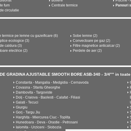
ditionat
Boilere
Piscine -
de fum
Centrale termice
Panouri 
e circulatie
e termice pe lemne cu gazeificare (6)
Sobe lemne (2)
ptice ecologice (3)
Convectoare pe gaz (2)
e caldura (3)
Filtre magnetice anticalcar (2)
oare electrice (2)
Perdele de aer (2)
E DE GRADINA AJUSTABLE SMOOTH BORE ASB-340 - 3/4"" in toate 
Constanta - Mangalia - Medgidia - Cernavoda
Covasna - Sfantu Gheorghe
Dambovita - Targoviste
Dolj - Craiova - Baolesti - Calafat - Filiasi
Galati - Tecuci
Giurgiu
Gorj - Targu Jiu
Harghita - Miercurea Ciuc - Toplita
Hunedoara - Deva - Orastie - Petrosani
Ialomita - Urziceni - Slobozia