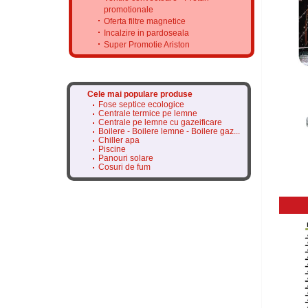
promotionale
Oferta filtre magnetice
Incalzire in pardoseala
Super Promotie Ariston
Cele mai populare produse
Fose septice ecologice
Centrale termice pe lemne
Centrale pe lemne cu gazeificare
Boilere - Boilere lemne - Boilere gaz...
Chiller apa
Piscine
Panouri solare
Cosuri de fum