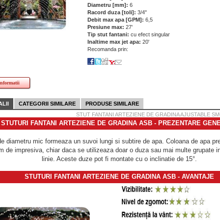
Diametru [mm]:
6
Racord duza [toli]:
3/4"
Debit max apa [GPM]:
6,5
Presiune max:
27'
Tip stut fantani:
cu efect singular
Inaltime max jet apa:
20'
Recomanda prin:
informatii
LII
CATEGORII SIMILARE
PRODUSE SIMILARE
STUT FANTANI ARTEZIENE DE GRADINA AJUSTABLE SMO
STUTURI FANTANI ARTEZIENE DE GRADINA ASB - PREZENTARE GEN
e diametru mic formeaza un suvoi lungi si subtire de apa. Coloana de apa pre
m de impresiva, chiar daca se utilizeaza doar o duza sau mai multe grupate in
linie. Aceste duze pot fi montate cu o inclinatie de 15°.
STUTURI FANTANI ARTEZIENE DE GRADINA ASB - AVANTAJE