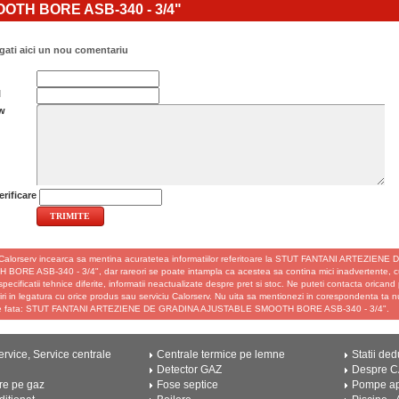
OTH BORE ASB-340 - 3/4"
ati aici un nou comentariu
l
w
rificare
Calorserv incearca sa mentina acuratetea informatiilor referitoare la STUT FANTANI ARTEZIE
BORE ASB-340 - 3/4", dar rareori se poate intampla ca acestea sa contina mici inadvertente, cum
 specificatii tehnice diferite, informatii neactualizate despre pret si stoc. Ne puteti contacta oricand
ri in legatura cu orice produs sau serviciu Calorserv. Nu uita sa mentionezi in corespondenta ta n
de fata: STUT FANTANI ARTEZIENE DE GRADINA AJUSTABLE SMOOTH BORE ASB-340 - 3/4".
rvice, Service centrale
Centrale termice pe lemne
Statii ded
Detector GAZ
Despre 
re pe gaz
Fose septice
Pompe a