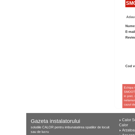
SMO
Adaug
Nume
E-mai
Revie
Cod ve
Echipa 
SMOOTH 
in pret,
nelamuri
cazul 
Calor Se
Gazeta instalatorului
Calor
solutiile CALOR pentru imbunatatirea spatiilor de locuit
Arzatoa
sau de lucru