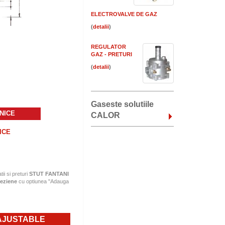
ELECTROVALVE DE GAZ
(
)
REGULATOR
GAZ - PRETURI
(
)
Gaseste solutiile
NICE
CALOR
ICE
tii si preturi
STUT FANTANI
teziene
cu optiunea "Adauga
 AJUSTABLE