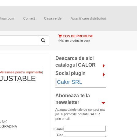
Showroom
Contact
Casa verde
Autentificare distribuitori
COS DE PRODUSE
(Nici un produs in cos)
Descarca de aici
catalogul CALOR
]
Social plugin
AJUSTABLE
Calor SRL
Aboneaza-te la
newsletter
Adauga datele tale de contact mai
jos si primeste noutati CALOR
prin email
-340
E GRADINA
E-mail
Cod