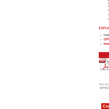
EXPLI
Ina
G
he
Bine ati
ARTEZI
Com