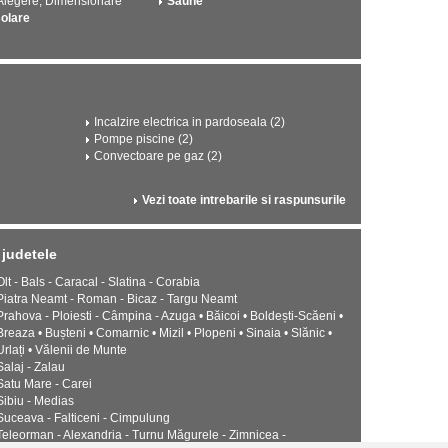
 Alegere, Dimensionare
Saune
solare
Incalzire electrica in pardoseala (2)
Pompe piscine (2)
Convectoare pe gaz (2)
Vezi toate intrebarile si raspunsurile
judetele
Olt - Bals - Caracal - Slatina - Corabia
Piatra Neamt - Roman - Bicaz - Targu Neamt
Prahova - Ploiesti - Câmpina - Azuga • Băicoi • Boldești-Scăeni •
Breaza • Bușteni • Comarnic • Mizil • Plopeni • Sinaia • Slănic •
Urlați • Vălenii de Munte
Salaj - Zalau
Satu Mare - Carei
Sibiu - Medias
Suceava - Falticeni - Cimpulung
Teleorman - Alexandria - Turnu Măgurele - Zimnicea -