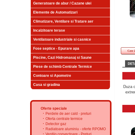
Generatoare de abur / Cazane ulei
Elemente de Automatizari
Climatizare, Ventilare si Tratare aer
Incalzitoare terase
Ventilatoare industriale si casnice
Fose septice - Epurare apa
Cere 
Piscine, Cazi Hidromasaj si Saune
DETA
Piese de schimb Centrale Termice
Contoare si Apometre
Casa si gradina
Duza d
extre
Oferte speciale
Perdele de aer cald - preturi
Oferta centrale termice
Detector gaz
Radiatoare aluminiu - oferte RPOMO
Ventilo convectoare - Preturi