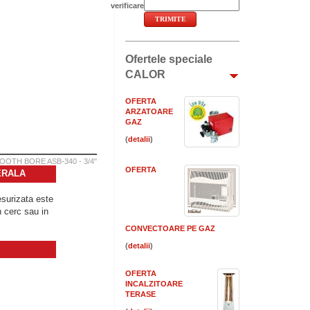
verificare
Ofertele speciale
CALOR
OFERTA
ARZATOARE
GAZ
(
)
OTH BORE ASB-340 - 3/4"
OFERTA
ERALA
surizata este
 cerc sau in
CONVECTOARE PE GAZ
(
)
OFERTA
INCALZITOARE
TERASE