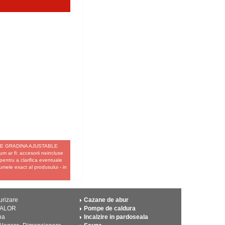
NE DE GRADINA AJUSTABLE
 ar fi: accesorii neincluse
 pentru a clarifica eventuale
umele exact al produsului - in
urizare
Cazane de abur
CALOR
Pompe de caldura
pa
Incalzire in pardoseala