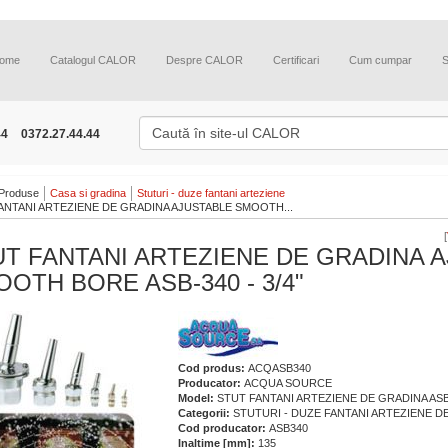
ome
Catalogul CALOR
Despre CALOR
Certificari
Cum cumpar
44
0372.27.44.44
Produse
Casa si gradina
Stuturi - duze fantani arteziene
ANTANI ARTEZIENE DE GRADINA AJUSTABLE SMOOTH...
[
T FANTANI ARTEZIENE DE GRADINA 
OTH BORE ASB-340 - 3/4"
Cod produs:
ACQASB340
Producator:
ACQUA SOURCE
Model:
STUT FANTANI ARTEZIENE DE GRADINA ASB
Categorii:
STUTURI - DUZE FANTANI ARTEZIENE D
Cod producator:
ASB340
Inaltime [mm]:
135