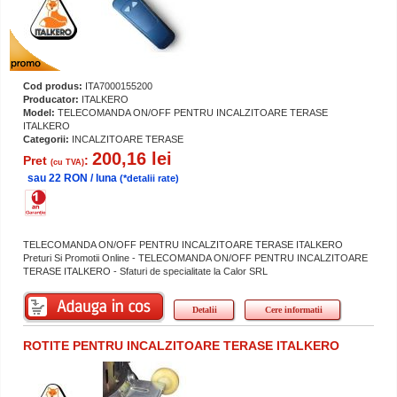
Cod produs:
ITA7000155200
Producator:
ITALKERO
Model:
TELECOMANDA ON/OFF PENTRU INCALZITOARE TERASE
ITALKERO
Categorii:
INCALZITOARE TERASE
200,16 lei
Pret
:
(cu TVA)
sau 22 RON / luna
(*detalii rate)
TELECOMANDA ON/OFF PENTRU INCALZITOARE TERASE ITALKERO
Preturi Si Promotii Online - TELECOMANDA ON/OFF PENTRU INCALZITOARE
TERASE ITALKERO - Sfaturi de specialitate la Calor SRL
Detalii
Cere informatii
ROTITE PENTRU INCALZITOARE TERASE ITALKERO