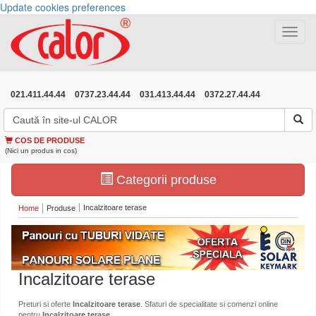
Update cookies preferences
Toggle
navigat
021.411.44.44
0737.23.44.44
031.413.44.44
0372.27.44.44
COS DE PRODUSE
(Nici un produs in cos)
Categorii produse
Incalzitoare terase
Home
Produse
Incalzitoare terase
Preturi si oferte
Incalzitoare terase
. Sfaturi de specialitate si comenzi online
pentru
Incalzitoare terase
.