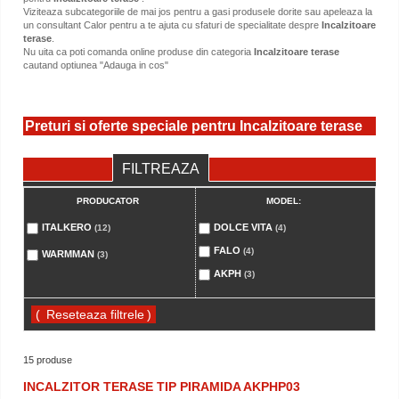
Viziteaza subcategoriile de mai jos pentru a gasi produsele dorite sau apeleaza la
un consultant Calor pentru a te ajuta cu sfaturi de specialitate despre
Incalzitoare
terase
.
Nu uita ca poti comanda online produse din categoria
Incalzitoare terase
cautand optiunea "Adauga in cos"
Preturi si oferte speciale pentru Incalzitoare terase
FILTREAZA
PRODUCATOR
MODEL:
ITALKERO
DOLCE VITA
(12)
(4)
FALO
(4)
WARMMAN
(3)
AKPH
(3)
(
)
15 produse
INCALZITOR TERASE TIP PIRAMIDA AKPHP03