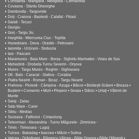
Constanta - Mangalia - Medgidia - Cernavoda
Covasna - Sfantu Gheorghe
Dambovita - Targoviste
Dolj - Craiova - Baolesti - Calafat - Filiasi
Galati - Tecuci
Giurgiu
Gorj - Targu Jiu
Harghita - Miercurea Ciuc - Toplita
Hunedoara - Deva - Orastie - Petrosani
Ialomita - Urziceni - Slobozia
Iasi - Pascani
Maramures - Baia Mare - Borșa - Sighetu Marmatiei - Viseu de Sus
Mehedinti - Drobeta-Turnu Severin - Orșova
Mures - Targu Mures - Reghin - Sighisoara
Olt - Bals - Caracal - Slatina - Corabia
Piatra Neamt - Roman - Bicaz - Targu Neamt
Prahova - Ploiesti - Câmpina - Azuga • Băicoi • Boldești-Scăeni • Breaza •
Bușteni • Comarnic • Mizil • Plopeni • Sinaia • Slănic • Urlați • Vălenii de
Munte
Salaj - Zalau
Satu Mare - Carei
Sibiu - Medias
Suceava - Falticeni - Cimpulung
Teleorman - Alexandria - Turnu Măgurele - Zimnicea -
Timis - Timisoara - Lugoj
Tulcea - Babadag • Isaccea • Măcin • Sulina
Valcea - Drăgășani - Râmnicu Vâlcea - Băile Govora • Băile Olănești •