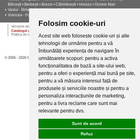
Bălcești • Berbești • Brezoi • Călimănești • Horezu • Ocnele Mari
Vaslui - Birlad - Husi - Negresti - Barlad
Vrancea - Focșani - Adjud - Mărășești - Odobești - Panciu
Folosim cookie-uri
ANPC
Termeni si conditii
Dictionar
Cariere
Versiune desktop
Catalogul de instalatii termice, ventilatie si climatizare CALOR
Politica de confidentialitate
Acest site web folosește cookie-uri și alte
tehnologii de urmărire pentru a vă
îmbunătăți experiența de navigare în
© 2006 - 2026 Calor.
următoarele scopuri:
pentru a activa
funcționalitatea de bază a site-ului web
,
pentru a oferi o experiență mai bună pe site
,
pentru a vă măsura interesul față de
produsele și serviciile noastre și pentru a
personaliza interacțiunile de marketing
,
pentru a livra reclame care sunt mai
relevante pentru dvs
.
Sunt de acord
Refuz