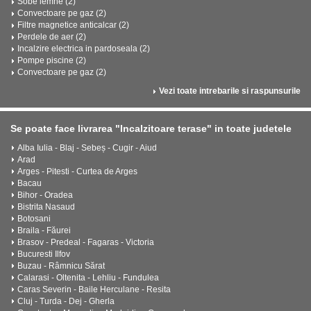
Sobe lemne (2)
Convectoare pe gaz (2)
Filtre magnetice anticalcar (2)
Perdele de aer (2)
Incalzire electrica in pardoseala (2)
Pompe piscine (2)
Convectoare pe gaz (2)
Vezi toate intrebarile si raspunsurile
Se poate face livrarea "Incalzitoare terase" in toate judetele
Alba Iulia - Blaj - Sebeș - Cugir - Aiud
Arad
Arges - Pitesti - Curtea de Arges
Bacau
Bihor - Oradea
Bistrita Nasaud
Botosani
Braila - Făurei
Brasov - Predeal - Fagaras - Victoria
Bucuresti Ilfov
Buzau - Râmnicu Sărat
Calarasi - Oltenita - Lehliu - Fundulea
Caras Severin - Baile Herculane - Resita
Cluj - Turda - Dej - Gherla