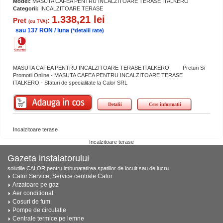
Model:
MASUTA CAFEA PENTRU INCALZITOARE TERASE ITALKERO
Categorii:
INCALZITOARE TERASE
1.338,21 lei
Pret
:
(cu TVA)
sau 137 RON / luna
(*detalii rate)
MASUTA CAFEA PENTRU INCALZITOARE TERASE ITALKERO Preturi Si
Promotii Online - MASUTA CAFEA PENTRU INCALZITOARE TERASE
ITALKERO - Sfaturi de specialitate la Calor SRL
Detalii
Cere informatii
Incalzitoare terase
Incalzitoare terase
Gazeta instalatorului
solutiile CALOR pentru imbunatatirea spatiilor de locuit sau de lucru
Calor Service, Service centrale Calor
Arzatoare pe gaz
Aer conditionat
Cosuri de fum
Pompe de circulatie
Centrale termice pe lemne