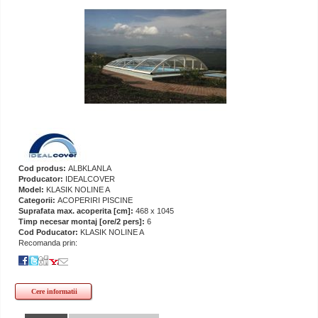
Cod produs:
ALBKLANLA
Producator:
IDEALCOVER
Model:
KLASIK NOLINE A
Categorii:
ACOPERIRI PISCINE
Suprafata max. acoperita [cm]:
468 x 1045
Timp necesar montaj [ore/2 pers]:
6
Cod Poducator:
KLASIK NOLINE A
Recomanda prin:
Cere informatii