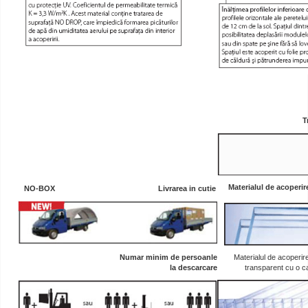
T
Materialul de acoperir
NO-BOX Livrarea in cutie
Numar minim de persoanle
Materialul de acoperire
la descarcare
transparent cu o 