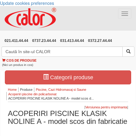
Update cookies preferences
Toggle
navigat
021.411.44.44
0737.23.44.44
031.413.44.44
0372.27.44.44
COS DE PRODUSE
(Nici un produs in cos)
Categorii produse
Home
Produse
Piscine, Cazi Hidromasaj si Saune
Acoperiri piscine din policarbonat
ACOPERIRI PISCINE KLASIK NOLINE A - model scos d...
[
]
ACOPERIRI PISCINE KLASIK
NOLINE A - model scos din fabricatie