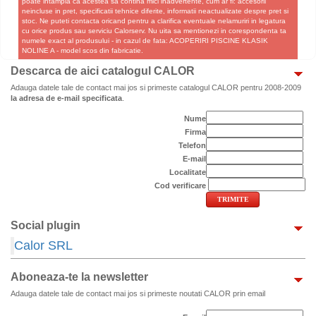
poate intampla ca acestea sa contina mici inadvertente, cum ar fi: accesorii
neincluse in pret, specificatii tehnice diferite, informatii neactualizate despre pret si
stoc. Ne puteti contacta oricand pentru a clarifica eventuale nelamuriri in legatura
cu orice produs sau serviciu Calorserv. Nu uita sa mentionezi in corespondenta ta
numele exact al produsului - in cazul de fata: ACOPERIRI PISCINE KLASIK
NOLINE A - model scos din fabricatie.
Descarca de aici catalogul CALOR
Adauga datele tale de contact mai jos si primeste catalogul CALOR pentru 2008-2009
la adresa de e-mail specificata
.
Nume
Firma
Telefon
E-mail
Localitate
Cod verificare
Social plugin
Calor SRL
Aboneaza-te la newsletter
Adauga datele tale de contact mai jos si primeste noutati CALOR prin email