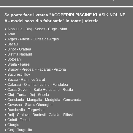
Se poate face livrarea "ACOPERIRI PISCINE KLASIK NOLINE
A - model scos din fabricatie" in toate judetele
Alba Iulia - Blaj - Sebeș - Cugir - Aiud
Arad
Arges - Pitesti - Curtea de Arges
Bacau
Bihor - Oradea
Bistrita Nasaud
Botosani
Braila - Făurei
Brasov - Predeal - Fagaras - Victoria
Bucuresti Ilfov
Buzau - Râmnicu Sărat
Calarasi - Oltenita - Lehliu - Fundulea
Caras Severin - Baile Herculane - Resita
Cluj - Turda - Dej - Gherla
Constanta - Mangalia - Medgidia - Cernavoda
Covasna - Sfantu Gheorghe
Dambovita - Targoviste
Dolj - Craiova - Baolesti - Calafat - Filiasi
Galati - Tecuci
Giurgiu
Gorj - Targu Jiu