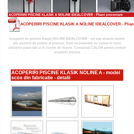
ACOPERIRI PISCINE KLASIK A NOLINE IDEALCOVER
- Pliant prezentare
ACOPERIRI PISCINE KLASIK A NOLINE IDEALCOVER - Pliant
Acoperiri de piscine Klasik NOLINE IDEALCOVER - cel mai atractiv model
din punctul de vedere al pretului. Este recomandat nu numai in zone
climatice joase dar si in zonele de munte. Contactati CALOR pentru preturi
acoperiri piscine
ACOPERIRI PISCINE KLASIK NOLINE A - model
scos din fabricatie - detalii