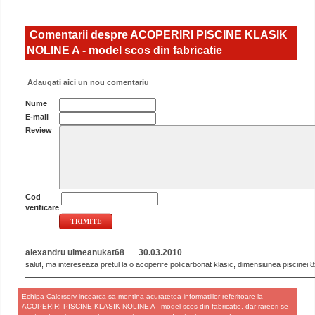
Comentarii despre ACOPERIRI PISCINE KLASIK
NOLINE A - model scos din fabricatie
Adaugati aici un nou comentariu
Nume
E-mail
Review
Cod
verificare
alexandru ulmeanukat68
30.03.2010
salut, ma intereseaza pretul la o acoperire policarbonat klasic, dimensiunea piscinei
Echipa Calorserv incearca sa mentina acuratetea informatiilor referitoare la
ACOPERIRI PISCINE KLASIK NOLINE A - model scos din fabricatie, dar rareori se