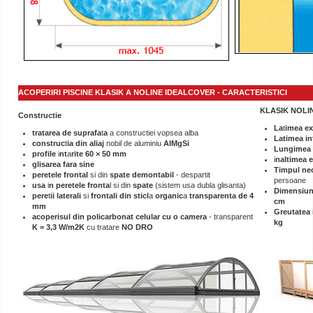
ACOPERIRI PISCINE KLASIK A NOLINE
IDEALCOVER
- CARACTERISTICI
KLASIK NOLI
Constructie
La
t
imea ex
tratarea de suprafa
t
a
a constructiei vopsea alba
Lat
imea in
construc
t
ia din aliaj
nobil de aluminiu
AlMgSi
Lungimea 
profile
i
nt
a
rite
60 × 50 mm
i
na
lt
imea e
glisarea fa
ra
s
ine
Timpul ne
peretele frontal
si din
spate
demontabil
- despartit
persoane
usa
i
n peretele fronta
l si din
spate
(sistem usa dubla glisanta)
Dimensiun
pere
t
ii laterali
si
frontali din sticl
a
organic
a
transparenta
de 4
cm
mm
Greutatea
acoperis
ul din policarbonat celular cu o camera
- transparent
K = 3,3 W/m2K
cu tratare
NO DRO