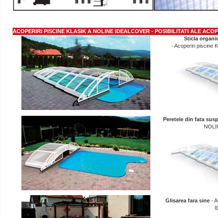
ACOPERIRI PISCINE KLASIK A NOLINE IDEALCOVER - POSIBILITATI ALE ACOP
Sticla
organi
- Acoperiri pisci
Peretele din fata
susp
NOLI
Glisarea fa
ra
s
ine
- A
I