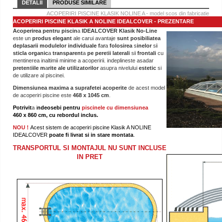
DETALII
PRODUSE SIMILARE
ACOPERIRI PISCINE KLASIK NOLINE A - model scos din fabricatie
ACOPERIRI PISCINE KLASIK A NOLINE
IDEALCOVER
- PREZENTARE
Acoperirea pentru piscin
a
IDEALCOVER Klasik No-Line
este un
produs elegant
ale carui avantaje
sunt posibiliatea
deplasa
rii modulelor individuale f
a
r
a
folosirea
s
inelor
s
i
sticla organic
a
transparent
a
pe pere
t
ii laterali
s
i frontali
cu
mentinerea inaltimii minime a acoperirii. indeplineste asadar
preten
t
iile m
a
rite ale utilizatorilor
asupra nivelului
estetic
si
de utilizare al piscinei.
Dimensiunea maxima a suprafetei acoperite
de acest model
de acoperiri piscine este
468 x 1045 cm
.
Potrivit
a
i
ndeosebi pentru
piscinele cu dimensiunea
460 x 860 cm, cu rebordul inclus.
NOU !
Acest sistem de acoperiri piscine Klasik A NOLINE
IDEALCOVER
poate fi livrat si in stare montata
.
TRANSPORTUL SI MONTAJUL NU SUNT INCLUSE
IN PRET