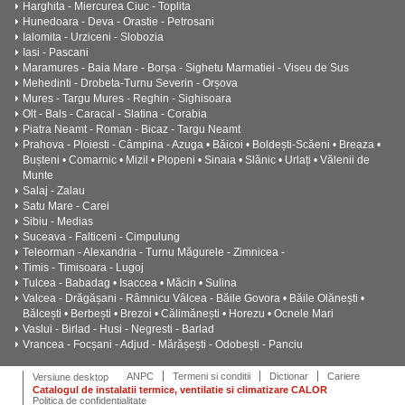
Harghita - Miercurea Ciuc - Toplita
Hunedoara - Deva - Orastie - Petrosani
Ialomita - Urziceni - Slobozia
Iasi - Pascani
Maramures - Baia Mare - Borșa - Sighetu Marmatiei - Viseu de Sus
Mehedinti - Drobeta-Turnu Severin - Orșova
Mures - Targu Mures - Reghin - Sighisoara
Olt - Bals - Caracal - Slatina - Corabia
Piatra Neamt - Roman - Bicaz - Targu Neamt
Prahova - Ploiesti - Câmpina - Azuga • Băicoi • Boldești-Scăeni • Breaza •
Bușteni • Comarnic • Mizil • Plopeni • Sinaia • Slănic • Urlați • Vălenii de
Munte
Salaj - Zalau
Satu Mare - Carei
Sibiu - Medias
Suceava - Falticeni - Cimpulung
Teleorman - Alexandria - Turnu Măgurele - Zimnicea -
Timis - Timisoara - Lugoj
Tulcea - Babadag • Isaccea • Măcin • Sulina
Valcea - Drăgășani - Râmnicu Vâlcea - Băile Govora • Băile Olănești •
Bălcești • Berbești • Brezoi • Călimănești • Horezu • Ocnele Mari
Vaslui - Birlad - Husi - Negresti - Barlad
Vrancea - Focșani - Adjud - Mărășești - Odobești - Panciu
ANPC
Termeni si conditii
Dictionar
Cariere
Versiune desktop
Catalogul de instalatii termice, ventilatie si climatizare CALOR
Politica de confidentialitate