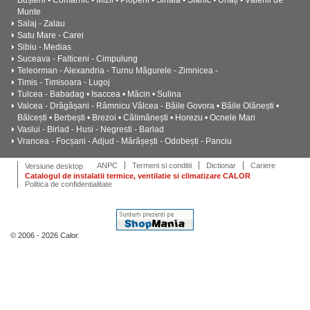
Munte
Salaj - Zalau
Satu Mare - Carei
Sibiu - Medias
Suceava - Falticeni - Cimpulung
Teleorman - Alexandria - Turnu Măgurele - Zimnicea -
Timis - Timisoara - Lugoj
Tulcea - Babadag • Isaccea • Măcin • Sulina
Valcea - Drăgășani - Râmnicu Vâlcea - Băile Govora • Băile Olănești •
Bălcești • Berbești • Brezoi • Călimănești • Horezu • Ocnele Mari
Vaslui - Birlad - Husi - Negresti - Barlad
Vrancea - Focșani - Adjud - Mărășești - Odobești - Panciu
ANPC
Termeni si conditii
Dictionar
Cariere
Versiune desktop
Catalogul de instalatii termice, ventilatie si climatizare CALOR
Politica de confidentialitate
© 2006 - 2026 Calor.