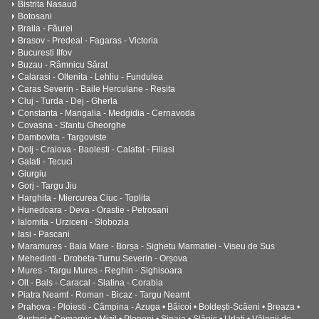
Bistrita Nasaud
Botosani
Braila - Făurei
Brasov - Predeal - Fagaras - Victoria
Bucuresti Ilfov
Buzau - Râmnicu Sărat
Calarasi - Oltenita - Lehliu - Fundulea
Caras Severin - Baile Herculane - Resita
Cluj - Turda - Dej - Gherla
Constanta - Mangalia - Medgidia - Cernavoda
Covasna - Sfantu Gheorghe
Dambovita - Targoviste
Dolj - Craiova - Baolesti - Calafat - Filiasi
Galati - Tecuci
Giurgiu
Gorj - Targu Jiu
Harghita - Miercurea Ciuc - Toplita
Hunedoara - Deva - Orastie - Petrosani
Ialomita - Urziceni - Slobozia
Iasi - Pascani
Maramures - Baia Mare - Borșa - Sighetu Marmatiei - Viseu de Sus
Mehedinti - Drobeta-Turnu Severin - Orșova
Mures - Targu Mures - Reghin - Sighisoara
Olt - Bals - Caracal - Slatina - Corabia
Piatra Neamt - Roman - Bicaz - Targu Neamt
Prahova - Ploiesti - Câmpina - Azuga • Băicoi • Boldești-Scăeni • Breaza •
Bușteni • Comarnic • Mizil • Plopeni • Sinaia • Slănic • Urlați • Vălenii de