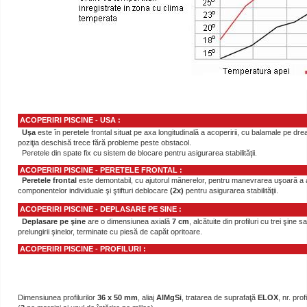
ACOPERIRI PISCINE - USA :
Uşa
este în peretele frontal situat pe axa longitudinală a acoperirii, cu balamale pe drea
poziţia deschisă trece fără probleme peste obstacol.
Peretele din spate fix cu sistem de blocare pentru asigurarea stabilităţii.
ACOPERIRI PISCINE - PERETELE FRONTAL
:
Peretele frontal
este demontabil, cu ajutorul mănerelor, pentru manevrarea uşoară a ac
componentelor individuale şi ştifturi deblocare
(2x)
pentru asigurarea stabilităţii.
ACOPERIRI PISCINE - DEPLASARE PE SINE
:
Deplasare pe şine
are o dimensiunea axială
7 cm
, alcătuite din profiluri cu trei şine
prelungirii şinelor, terminate cu piesă de capăt opritoare.
ACOPERIRI PISCINE - PROFILURI
:
Dimensiunea profilurilor
36 x 50 mm
, aliaj
AlMgSi
, tratarea de suprafaţă
ELOX
, nr. pro