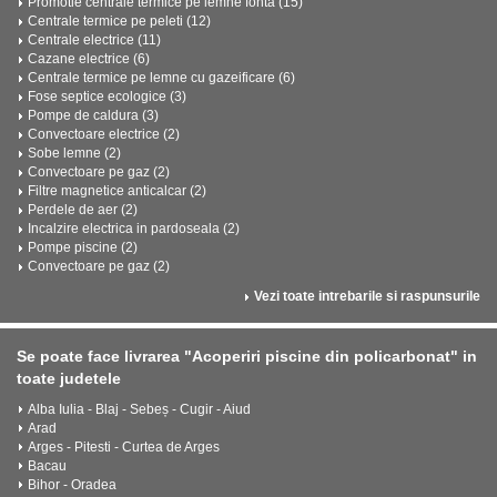
Promotie centrale termice pe lemne fonta (15)
Centrale termice pe peleti (12)
Centrale electrice (11)
Cazane electrice (6)
Centrale termice pe lemne cu gazeificare (6)
Fose septice ecologice (3)
Pompe de caldura (3)
Convectoare electrice (2)
Sobe lemne (2)
Convectoare pe gaz (2)
Filtre magnetice anticalcar (2)
Perdele de aer (2)
Incalzire electrica in pardoseala (2)
Pompe piscine (2)
Convectoare pe gaz (2)
Vezi toate intrebarile si raspunsurile
Se poate face livrarea "Acoperiri piscine din policarbonat" in
toate judetele
Alba Iulia - Blaj - Sebeș - Cugir - Aiud
Arad
Arges - Pitesti - Curtea de Arges
Bacau
Bihor - Oradea