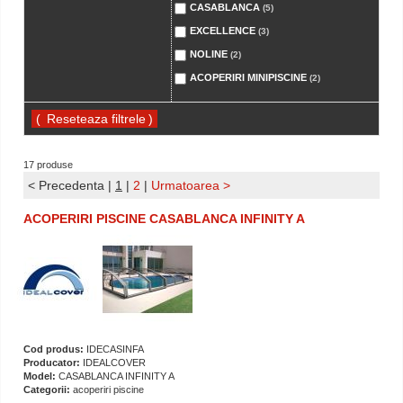
CASABLANCA
(5)
EXCELLENCE
(3)
NOLINE
(2)
ACOPERIRI MINIPISCINE
(2)
(
)
17 produse
< Precedenta
|
1
|
2
|
Urmatoarea >
ACOPERIRI PISCINE CASABLANCA INFINITY A
Cod produs:
IDECASINFA
Producator:
IDEALCOVER
Model:
CASABLANCA INFINITY A
Categorii:
acoperiri piscine