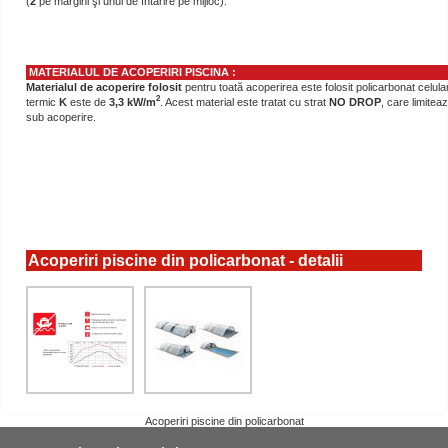
(
2
pe margini şi unul de întărire pe mijloc).
MATERIALUL DE ACOPERIRI
PISCINA
:
Materialul de acoperire folosit
pentru toată acoperirea este folosit policarbonat celula
2
termic
K
este de
3,3 kW/m
. Acest material este tratat cu strat
NO DROP
, care limitea
sub acoperire.
Acoperiri piscine din policarbonat - detalii
Acoperiri piscine din policarbonat