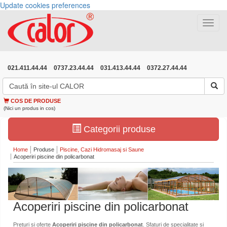
Update cookies preferences
Toggle
navigat
021.411.44.44
0737.23.44.44
031.413.44.44
0372.27.44.44
COS DE PRODUSE
(Nici un produs in cos)
Categorii produse
Home
Produse
Piscine, Cazi Hidromasaj si Saune
Acoperiri piscine din policarbonat
Acoperiri piscine din policarbonat
Preturi si oferte
Acoperiri piscine din policarbonat
. Sfaturi de specialitate si