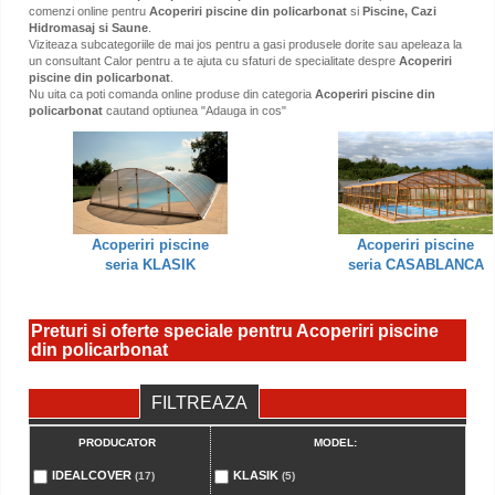
comenzi online pentru
Acoperiri piscine din policarbonat
si
Piscine, Cazi
Hidromasaj si Saune
.
Viziteaza subcategoriile de mai jos pentru a gasi produsele dorite sau apeleaza la
un consultant Calor pentru a te ajuta cu sfaturi de specialitate despre
Acoperiri
piscine din policarbonat
.
Nu uita ca poti comanda online produse din categoria
Acoperiri piscine din
policarbonat
cautand optiunea "Adauga in cos"
Acoperiri piscine
Acoperiri piscine
seria KLASIK
seria CASABLANCA
Preturi si oferte speciale pentru Acoperiri piscine
din policarbonat
FILTREAZA
PRODUCATOR
MODEL:
IDEALCOVER
KLASIK
(17)
(5)