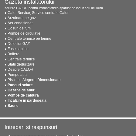
Gazeta instalatorului
solutiile CALOR pentru imbunatatirea spatiilor de locuit sau de lucru
Calor Service, Service centrale Calor
Arzatoare pe gaz
Aer conditionat
Cosuri de fum
Pompe de circulatie
Centrale termice pe lemne
Detector GAZ
Fose septice
Boilere
Centrale termice
Statii dedurizare
Despre CALOR
Pompe apa
Piscine - Alegere, Dimensionare
Panouri solare
Cazane de abur
Pompe de caldura
Incalzire in pardoseala
Saune
Intrebari si raspunsuri