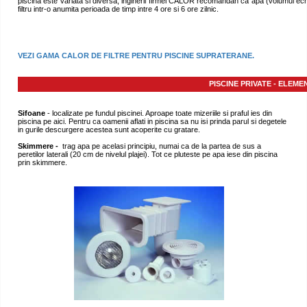
piscina este variata si diversa, inginerii firmei CALOR recomandan ca apa (volumul ech
filtru intr-o anumita perioada de timp intre 4 ore si 6 ore zilnic.
VEZI GAMA CALOR DE FILTRE PENTRU PISCINE SUPRATERANE.
PISCINE PRIVATE - ELEME
Sifoane
- localizate pe fundul piscinei. Aproape toate mizeriile si praful ies din
piscina pe aici. Pentru ca oamenii aflati in piscina sa nu isi prinda parul si degetele
in gurile descurgere acestea sunt acoperite cu gratare.
Skimmere -
trag apa pe acelasi principiu, numai ca de la partea de sus a
peretilor laterali (20 cm de nivelul plajei). Tot ce pluteste pe apa iese din piscina
prin skimmere.