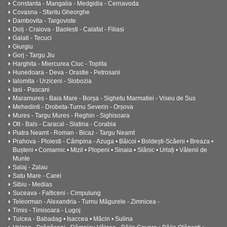
Constanta - Mangalia - Medgidia - Cernavoda
Covasna - Sfantu Gheorghe
Dambovita - Targoviste
Dolj - Craiova - Baolesti - Calafat - Filiasi
Galati - Tecuci
Giurgiu
Gorj - Targu Jiu
Harghita - Miercurea Ciuc - Toplita
Hunedoara - Deva - Orastie - Petrosani
Ialomita - Urziceni - Slobozia
Iasi - Pascani
Maramures - Baia Mare - Borșa - Sighetu Marmatiei - Viseu de Sus
Mehedinti - Drobeta-Turnu Severin - Orșova
Mures - Targu Mures - Reghin - Sighisoara
Olt - Bals - Caracal - Slatina - Corabia
Piatra Neamt - Roman - Bicaz - Targu Neamt
Prahova - Ploiesti - Câmpina - Azuga • Băicoi • Boldești-Scăeni • Breaza •
Bușteni • Comarnic • Mizil • Plopeni • Sinaia • Slănic • Urlați • Vălenii de
Munte
Salaj - Zalau
Satu Mare - Carei
Sibiu - Medias
Suceava - Falticeni - Cimpulung
Teleorman - Alexandria - Turnu Măgurele - Zimnicea -
Timis - Timisoara - Lugoj
Tulcea - Babadag • Isaccea • Măcin • Sulina