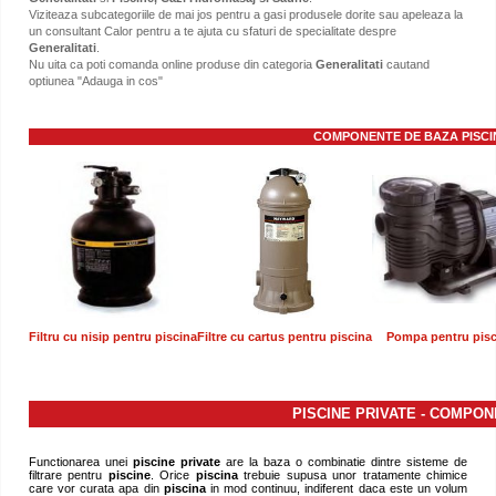
Viziteaza subcategoriile de mai jos pentru a gasi produsele dorite sau apeleaza la
un consultant Calor pentru a te ajuta cu sfaturi de specialitate despre
Generalitati
.
Nu uita ca poti comanda online produse din categoria
Generalitati
cautand
optiunea "Adauga in cos"
COMPONENTE DE BAZA PISCINE 
Filtru cu nisip pentru piscina
Filtre cu cartus pentru piscina
Pompa pentru pisc
PISCINE PRIVATE - COMPO
Functionarea unei
piscine private
are la baza o combinatie dintre sisteme de
filtrare pentru
piscine
. Orice
piscina
trebuie supusa unor tratamente chimice
care vor curata apa din
piscina
in mod continuu, indiferent daca este un volum