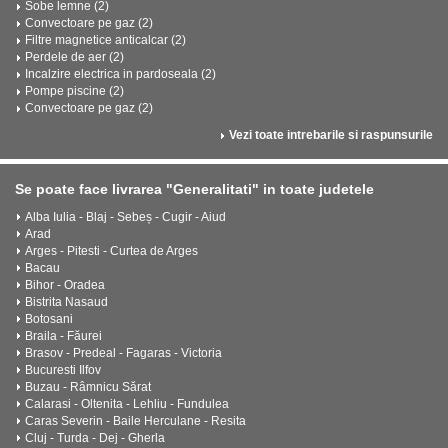
Sobe lemne (2)
Convectoare pe gaz (2)
Filtre magnetice anticalcar (2)
Perdele de aer (2)
Incalzire electrica in pardoseala (2)
Pompe piscine (2)
Convectoare pe gaz (2)
Vezi toate intrebarile si raspunsurile
Se poate face livrarea "Generalitati" in toate judetele
Alba Iulia - Blaj - Sebeș - Cugir - Aiud
Arad
Arges - Pitesti - Curtea de Arges
Bacau
Bihor - Oradea
Bistrita Nasaud
Botosani
Braila - Făurei
Brasov - Predeal - Fagaras - Victoria
Bucuresti Ilfov
Buzau - Râmnicu Sărat
Calarasi - Oltenita - Lehliu - Fundulea
Caras Severin - Baile Herculane - Resita
Cluj - Turda - Dej - Gherla