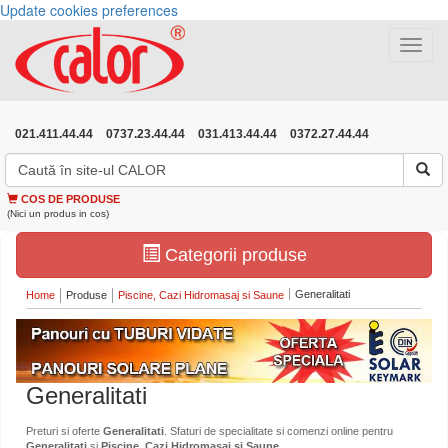
Update cookies preferences
Toggle
navigat
021.411.44.44
0737.23.44.44
031.413.44.44
0372.27.44.44
COS DE PRODUSE
(Nici un produs in cos)
Categorii produse
Generalitati
Home
Produse
Piscine, Cazi Hidromasaj si Saune
Generalitati
Preturi si oferte
Generalitati
. Sfaturi de specialitate si comenzi online pentru
Generalitati
si
Piscine, Cazi Hidromasaj si Saune
.