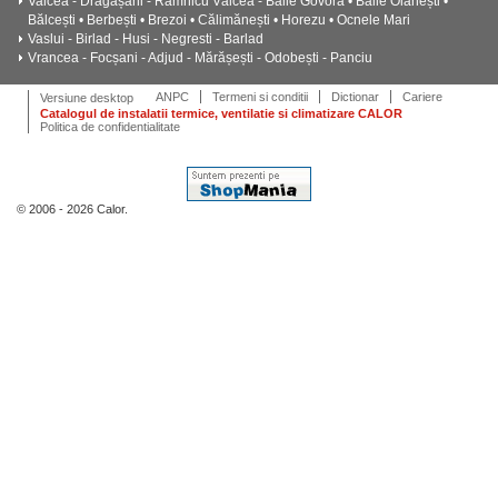
Valcea - Drăgășani - Râmnicu Vâlcea - Băile Govora • Băile Olănești •
Bălcești • Berbești • Brezoi • Călimănești • Horezu • Ocnele Mari
Vaslui - Birlad - Husi - Negresti - Barlad
Vrancea - Focșani - Adjud - Mărășești - Odobești - Panciu
ANPC
Termeni si conditii
Dictionar
Cariere
Versiune desktop
Catalogul de instalatii termice, ventilatie si climatizare CALOR
Politica de confidentialitate
© 2006 - 2026 Calor.