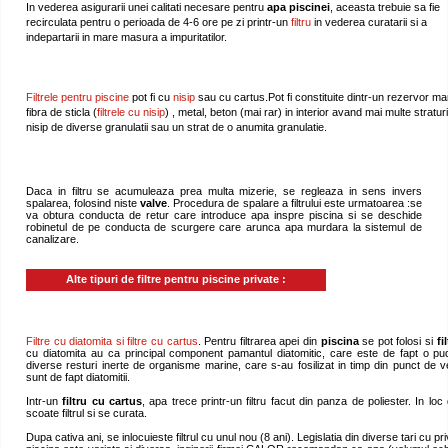
In vederea asigurarii unei calitati necesare pentru
apa piscinei
, aceasta trebuie sa fie
recirculata pentru o perioada de 4-6 ore pe zi printr-un
filtru
in vederea curatarii si a
indepartarii in mare masura a impuritatilor.
Filtrele pentru piscine
pot fi cu
nisip
sau cu cartus.Pot fi constituite dintr-un rezervor ma
fibra de sticla (
filtrele cu nisip
) , metal, beton (mai rar) in interior avand mai multe stratur
nisip de diverse granulatii sau un strat de o anumita granulatie.
Daca in filtru se acumuleaza prea multa mizerie, se regleaza in sens invers
spalarea, folosind niste
valve
. Procedura de spalare a filtrului este urmatoarea :se
va obtura conducta de retur care introduce apa inspre piscina si se deschide
robinetul de pe conducta de scurgere care arunca apa murdara la sistemul de
canalizare.
Alte tipuri de filtre pentru piscine private :
Filtre cu diatomita si filtre cu cartus
. Pentru filtrarea apei din
piscina
se pot folosi si
fi
cu diatomita au ca principal component pamantul diatomitic, care este de fapt o pudr
diverse resturi inerte de organisme marine, care s-au fosilizat in timp din punct de 
sunt de fapt diatomitii.
Intr-un
filtru cu cartus
, apa trece printr-un filtru facut din panza de poliester. In lo
scoate filtrul si se curata.
Dupa cativa ani, se inlocuieste filtrul cu unul nou (8 ani). Legislatia din diverse tari cu pri