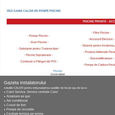
VEZI GAMA CALOR DE POMPE PISCINE
.
PISCINE PRIVATE - AC
- Filtre Piscine -
- Pompe Piscine -
- Accesorii Electrice -
- Scari Piscine -
- Sisteme pentru Incalzirea 
- Substante pentru Tratarea Apei -
- Produse Aditionale Pisci
- Piscine Supraterane -
- Dezumidificatoare -
- Conducte si Fitinguri din PVC -
- Pompe de Caldura Pisci
Piscine
Generalitati
Gazeta instalatorului
solutiile CALOR pentru imbunatatirea spatiilor de locuit sau de lucru
Calor Service, Service centrale Calor
Arzatoare pe gaz
Aer conditionat
Cosuri de fum
Pompe de circulatie
Centrale termice pe lemne