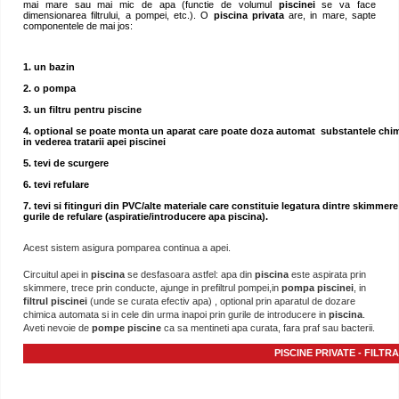
mai mare sau mai mic de apa (functie de volumul
piscinei
se va face
dimensionarea filtrului, a pompei, etc.). O
piscina privata
are, in mare, sapte
componentele de mai jos:
1. un bazin
2. o pompa
3. un filtru pentru piscine
4. optional se poate monta un aparat care poate doza automat substantele chi
in vederea tratarii apei piscinei
5. tevi de scurgere
6. tevi refulare
7. tevi si fitinguri din PVC/alte materiale care constituie legatura dintre skimmere
gurile de refulare (aspiratie/introducere apa piscina).
Acest sistem asigura pomparea continua a apei.
Circuitul apei in
piscina
se desfasoara astfel: apa din
piscina
este aspirata prin
skimmere, trece prin conducte, ajunge in prefiltrul pompei,in
pompa piscinei
, in
filtrul piscinei
(unde se curata efectiv apa) , optional prin aparatul de dozare
chimica automata si in cele din urma inapoi prin gurile de introducere in
piscina
.
Aveti nevoie de
pompe piscine
ca sa mentineti apa curata, fara praf sau bacterii.
PISCINE PRIVATE - FILTR