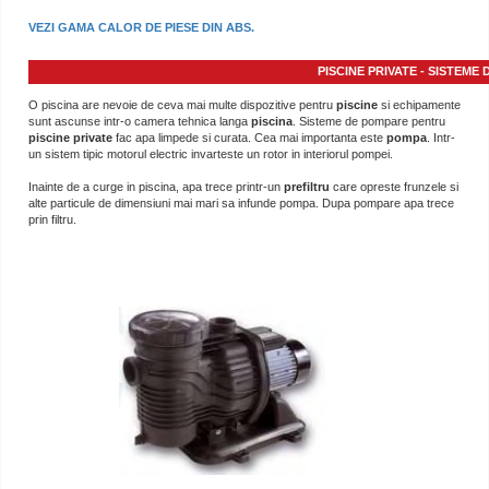
VEZI GAMA CALOR DE PIESE DIN ABS.
PISCINE PRIVATE - SISTEME
O piscina are nevoie de ceva mai multe dispozitive pentru
piscine
si echipamente
sunt ascunse intr-o camera tehnica langa
piscina
. Sisteme de pompare pentru
piscine private
fac apa limpede si curata. Cea mai importanta este
pompa
. Intr-
un sistem tipic motorul electric invarteste un rotor in interiorul pompei.
Inainte de a curge in piscina, apa trece printr-un
prefiltru
care opreste frunzele si
alte particule de dimensiuni mai mari sa infunde pompa. Dupa pompare apa trece
prin filtru.