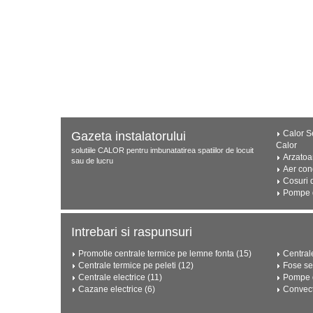
Calor Se
Gazeta instalatorului
Calor
solutiile CALOR pentru imbunatatirea spatiilor de locuit
Arzatoa
sau de lucru
Aer con
Cosuri 
Pompe d
Intrebari si raspunsuri
Promotie centrale termice pe lemne fonta (15)
Central
Centrale termice pe peleti (12)
Fose se
Centrale electrice (11)
Pompe d
Cazane electrice (6)
Convect