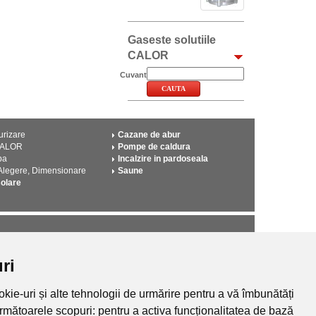
Gaseste solutiile
CALOR
Cuvant
urizare
Cazane de abur
CALOR
Pompe de caldura
pa
Incalzire in pardoseala
 Alegere, Dimensionare
Saune
solare
Incalzire electrica in pardoseala (2)
ri
Pompe piscine (2)
Convectoare pe gaz (2)
kie-uri și alte tehnologii de urmărire pentru a vă îmbunătăți
următoarele scopuri:
pentru a activa funcționalitatea de bază
Vezi toate intrebarile si raspunsurile