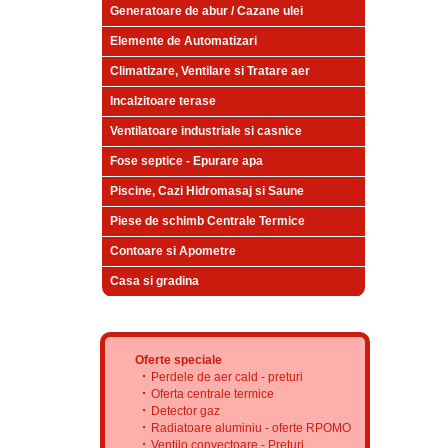
Generatoare de abur / Cazane ulei
Elemente de Automatizari
Climatizare, Ventilare si Tratare aer
Incalzitoare terase
Ventilatoare industriale si casnice
Fose septice - Epurare apa
Piscine, Cazi Hidromasaj si Saune
Piese de schimb Centrale Termice
Contoare si Apometre
Casa si gradina
Oferte speciale
Perdele de aer cald - preturi
Oferta centrale termice
Detector gaz
Radiatoare aluminiu - oferte RPOMO
Ventilo convectoare - Preturi