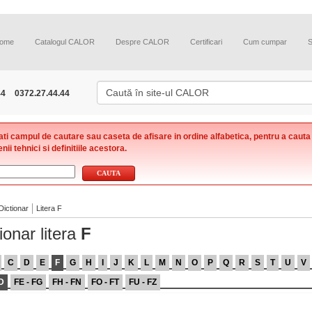
ome
Catalogul CALOR
Despre CALOR
Certificari
Cum cumpar
44
0372.27.44.44
zati campul de cautare sau caseta de afisare in ordine alfabetica, pentru a cauta
nii tehnici si definitiile acestora.
Dictionar
Litera F
ionar litera
F
C
D
E
F
G
H
I
J
K
L
M
N
O
P
Q
R
S
T
U
V
D
FE - FG
FH - FN
FO - FT
FU - FZ