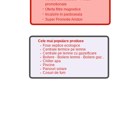
promotionale
Oferta filtre magnetice
Incalzire in pardoseala
Super Promotie Ariston
Cele mai populare produse
Fose septice ecologice
Centrale termice pe lemne
Centrale pe lemne cu gazeificare
Boilere - Boilere lemne - Boilere gaz...
Chiller apa
Piscine
Panouri solare
Cosuri de fum