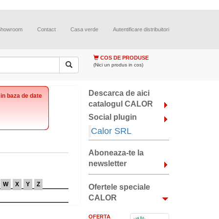
Showroom
Contact
Casa verde
Autentificare distribuitori
COS DE PRODUSE
(Nici un produs in cos)
Descarca de aici
 in baza de date
catalogul CALOR
Social plugin
Calor SRL
Aboneaza-te la
newsletter
W
X
Y
Z
Ofertele speciale
CALOR
OFERTA