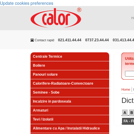
Update cookies preferences
H
021.411.44.44
0737.23.44.44
031.413.44.
Contact rapid
Centrale Termice
Utili
terme
Boilere
Panouri solare
Calorifere-Radiatoare-Convectoare
Home
Seminee - Sobe
Dict
Incalzire in pardoseala
Armaturi
A
B
Tevi / Izolatii
FA - F
Alimentare cu Apa / Instalatii Hidraulice