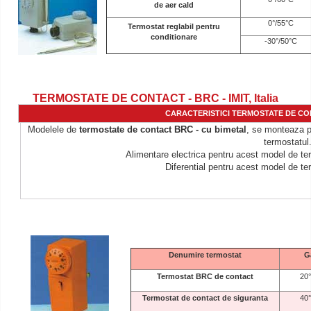
de aer cald
0°/55°C
Termostat reglabil pentru
conditionare
-30°/50°C
TERMOSTATE DE CONTACT - BRC - IMIT, Italia
CARACTERISTICI TERMOSTATE DE CONT
Modelele de
termostate de contact BRC - cu bimetal
, se monteaza pe
termostatul
Alimentare electrica pentru acest model de t
Diferential pentru acest model de t
Denumire termostat
G
Termostat BRC de contact
20
Termostat de contact de siguranta
40