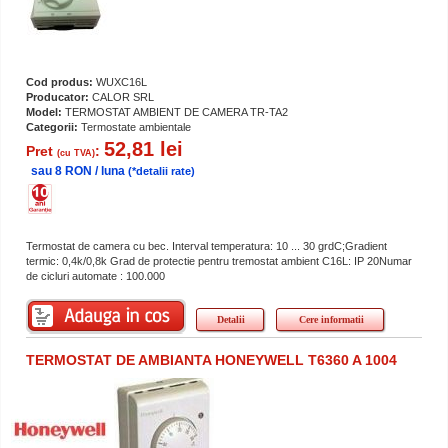
Cod produs:
WUXC16L
Producator:
CALOR SRL
Model:
TERMOSTAT AMBIENT DE CAMERA TR-TA2
Categorii:
Termostate ambientale
52,81 lei
Pret
:
(cu TVA)
sau 8 RON / luna
(*detalii rate)
Termostat de camera cu bec. Interval temperatura: 10 ... 30 grdC;Gradient
termic: 0,4k/0,8k Grad de protectie pentru tremostat ambient C16L: IP 20Numar
de cicluri automate : 100.000
Detalii
Cere informatii
TERMOSTAT DE AMBIANTA HONEYWELL T6360 A 1004