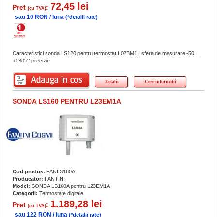
72,45 lei
Pret
:
(cu TVA)
sau 10 RON / luna
(*detalii rate)
Caracteristici sonda LS120 pentru termostat L02BM1 : sfera de masurare -50 _
+130°C precizie
Detalii
Cere informatii
SONDA LS160 PENTRU L23EM1A
Cod produs:
FANLS160A
Producator:
FANTINI
Model:
SONDA LS160A pentru L23EM1A
Categorii:
Termostate digitale
1.189,28 lei
Pret
:
(cu TVA)
sau 122 RON / luna
(*detalii rate)