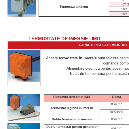
0
-5
/ 
Termostat ambient
o
10
/ 
o
10
/ 
TERMOSTATE DE IMERSIE - IMIT
CARACTERISTICI TERMOSTATE DE
Aceste
termostate in imersie
sunt folosite pentr
comanda pompelo
Alimentare electrica pentru acest mo
Ecart de temperatura pentru acest 
Denumire termostat IMIT
Gama
0°/90°C
Termostat reglabil in imersie
40°/210°C
Dublu termostat in imersie
0°/90°C
Dublu termostat pentru generator
0°/60°C