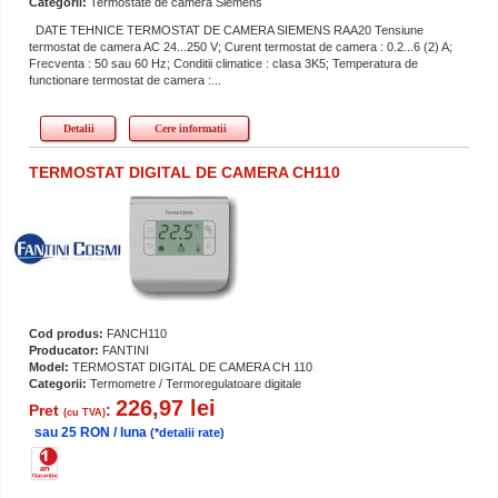
Categorii:
Termostate de camera Siemens
DATE TEHNICE TERMOSTAT DE CAMERA SIEMENS RAA20 Tensiune
termostat de camera AC 24...250 V; Curent termostat de camera : 0.2...6 (2) A;
Frecventa : 50 sau 60 Hz; Conditii climatice : clasa 3K5; Temperatura de
functionare termostat de camera :...
Detalii
Cere informatii
TERMOSTAT DIGITAL DE CAMERA CH110
Cod produs:
FANCH110
Producator:
FANTINI
Model:
TERMOSTAT DIGITAL DE CAMERA CH 110
Categorii:
Termometre / Termoregulatoare digitale
226,97 lei
Pret
:
(cu TVA)
sau 25 RON / luna
(*detalii rate)