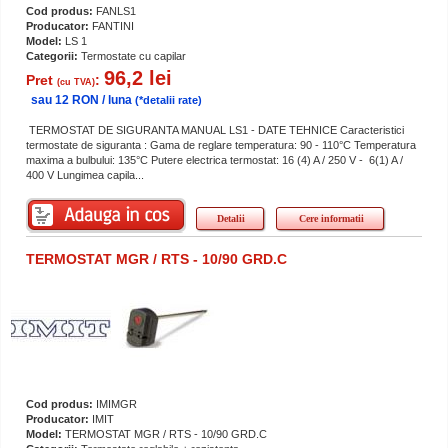
Cod produs:
FANLS1
Producator:
FANTINI
Model:
LS 1
Categorii:
Termostate cu capilar
96,2 lei
Pret
:
(cu TVA)
sau 12 RON / luna
(*detalii rate)
TERMOSTAT DE SIGURANTA MANUAL LS1 - DATE TEHNICE Caracteristici
termostate de siguranta : Gama de reglare temperatura: 90 - 110°C Temperatura
maxima a bulbului: 135°C Putere electrica termostat: 16 (4) A / 250 V - 6(1) A /
400 V Lungimea capila...
Detalii
Cere informatii
TERMOSTAT MGR / RTS - 10/90 GRD.C
Cod produs:
IMIMGR
Producator:
IMIT
Model:
TERMOSTAT MGR / RTS - 10/90 GRD.C