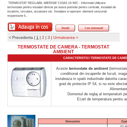
TERMOSTAT REGLABIL IMERISIE C03A3 10-90C - Informatii Utilizare:
termostate pentru instalari directe pe teava potrivite pentru centrale, instalatii de
incalzire, circulare, arzatoare etc. Instalare si operare: element senzorial
expansiune li...
Detalii
Cere informatii
< Precedenta
|
1
|
2
|
3
|
Urmatoarea >
TERMOSTATE DE CAMERA - TERMOSTAT
AMBIENT
CARACTERISTICI TERMOSTATE DE CAME
Aceste
termostate de ambient
(termostate 
conditionat din incaperile de locuit, mag
instaleaza in spatii industriale datorita cara
grad de protectie IP 54, si nu este afectat
Alimentare
Domeniul de reglaj al temperaturii 
Ecart de temperatura pentru a
Denumire
Ga
o
0
/ 4