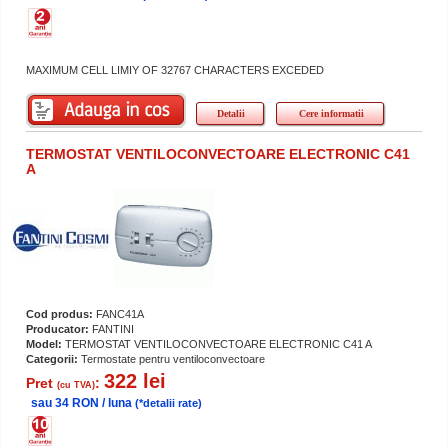
MAXIMUM CELL LIMIY OF 32767 CHARACTERS EXCEDED
Detalii
Cere informatii
TERMOSTAT VENTILOCONVECTOARE ELECTRONIC C41
A
Cod produs:
FANC41A
Producator:
FANTINI
Model:
TERMOSTAT VENTILOCONVECTOARE ELECTRONIC C41 A
Categorii:
Termostate pentru ventiloconvectoare
322 lei
Pret
:
(cu TVA)
sau 34 RON / luna
(*detalii rate)