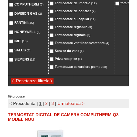
Termostate de imersie
fara fir - 
(12)
COMPUTHERM
(5)
Termostate de contact
(2)
DIVISION GAS
(2)
Termostate cu capilar
(11)
FANTINI
(16)
Termostate reglabile
(3)
HONEYWELL
(3)
Termostate digitale
(8)
IMIT
(15)
Termostate ventiloconvectoare
(4)
SALUS
(9)
Senzor de vant
(1)
Priza receptor
(1)
SIEMENS
(11)
Termostate controlere pompe
(8)
(
)
69 produse
< Precedenta
|
1
|
2
|
3
|
Urmatoarea >
TERMOSTAT DIGITAL DE CAMERA COMPUTHERM Q3
MODEL NOU