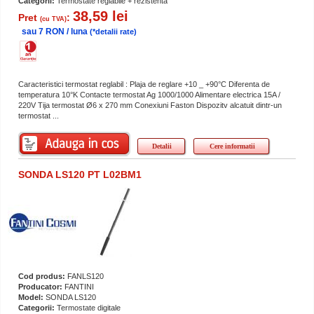
Categorii:
Termostate reglabile + rezistenta
38,59 lei
Pret
:
(cu TVA)
sau 7 RON / luna
(*detalii rate)
Caracteristici termostat reglabil : Plaja de reglare +10 _ +90°C Diferenta de
temperatura 10°K Contacte termostat Ag 1000/1000 Alimentare electrica 15A /
220V Tija termostat Ø6 x 270 mm Conexiuni Faston Dispozitv alcatuit dintr-un
termostat ...
Detalii
Cere informatii
SONDA LS120 PT L02BM1
Cod produs:
FANLS120
Producator:
FANTINI
Model:
SONDA LS120
Categorii:
Termostate digitale