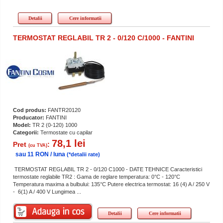
Detalii
Cere informatii
TERMOSTAT REGLABIL TR 2 - 0/120 C/1000 - FANTINI
Cod produs:
FANTR20120
Producator:
FANTINI
Model:
TR 2 (0-120) 1000
Categorii:
Termostate cu capilar
78,1 lei
Pret
:
(cu TVA)
sau 11 RON / luna
(*detalii rate)
TERMOSTAT REGLABIL TR 2 - 0/120 C1000 - DATE TEHNICE Caracteristici
termostate reglabile TR2 : Gama de reglare temperatura: 0°C - 120°C
Temperatura maxima a bulbului: 135°C Putere electrica termostat: 16 (4) A / 250 V
- 6(1) A / 400 V Lungimea ...
Detalii
Cere informatii