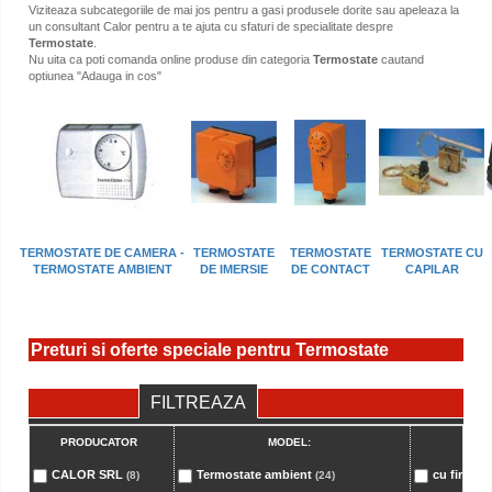
Viziteaza subcategoriile de mai jos pentru a gasi produsele dorite sau apeleaza la
un consultant Calor pentru a te ajuta cu sfaturi de specialitate despre
Termostate
.
Nu uita ca poti comanda online produse din categoria
Termostate
cautand
optiunea "Adauga in cos"
TERMOSTATE DE CAMERA -
TERMOSTATE
TERMOSTATE
TERMOSTATE CU
TERMOSTATE AMBIENT
DE IMERSIE
DE CONTACT
CAPILAR
Preturi si oferte speciale pentru Termostate
FILTREAZA
PRODUCATOR
MODEL:
T
CALOR SRL
Termostate ambient
cu fir
(8)
(24)
(12)