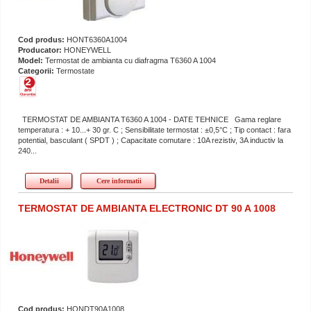
Cod produs:
HONT6360A1004
Producator:
HONEYWELL
Model:
Termostat de ambianta cu diafragma T6360 A 1004
Categorii:
Termostate
TERMOSTAT DE AMBIANTA T6360 A 1004 - DATE TEHNICE Gama reglare
temperatura : + 10...+ 30 gr. C ; Sensibilitate termostat : ±0,5°C ; Tip contact : fara
potential, basculant ( SPDT ) ; Capacitate comutare : 10A rezistiv, 3A inductiv la
240...
Detalii
Cere informatii
TERMOSTAT DE AMBIANTA ELECTRONIC DT 90 A 1008
Cod produs:
HONDT90A1008