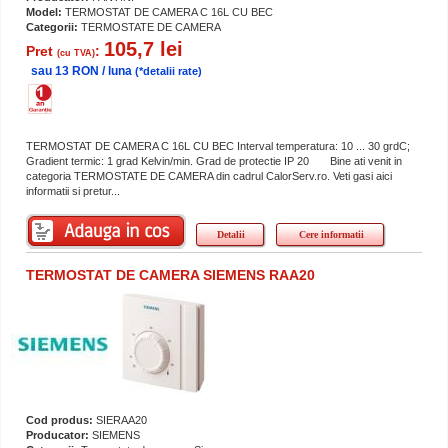
Model:
TERMOSTAT DE CAMERA C 16L CU BEC
Categorii:
TERMOSTATE DE CAMERA
105,7 lei
Pret
:
(cu TVA)
sau 13 RON / luna
(*detalii rate)
TERMOSTAT DE CAMERA C 16L CU BEC Interval temperatura: 10 ... 30 grdC;
Gradient termic: 1 grad Kelvin/min. Grad de protectie IP 20 Bine ati venit in
categoria TERMOSTATE DE CAMERA din cadrul CalorServ.ro. Veti gasi aici
informatii si pretur...
Detalii
Cere informatii
TERMOSTAT DE CAMERA SIEMENS RAA20
Cod produs:
SIERAA20
Producator:
SIEMENS