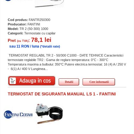
Cod produs:
FANTR250300
Producator:
FANTINI
Model:
TR 2 (50-300) 1000
Categorii:
Termostate cu capilar
78,1 lei
Pret
:
(cu TVA)
sau 11 RON / luna
(*detalii rate)
TERMOSTAT REGLABIL TR 2 - 50/300 C1000 - DATE TEHNICE Caracteristici
termostate reglabile TR2 : Gama de reglare temperatura: 0°C - 300°C
Temperatura maxima a bulbului: 350°C Putere electrica termostat: 16 (4) A / 250 V
- 6(1) A / 400 V Lungimea...
Detalii
Cere informatii
TERMOSTAT DE SIGURANTA MANUAL LS 1 - FANTINI