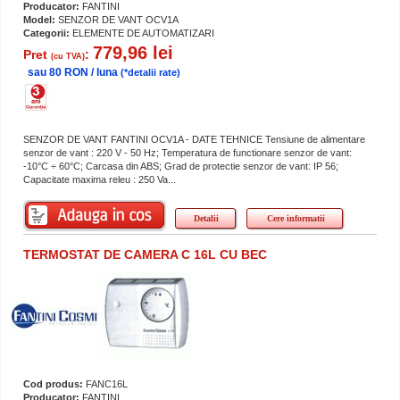
Producator:
FANTINI
Model:
SENZOR DE VANT OCV1A
Categorii:
ELEMENTE DE AUTOMATIZARI
779,96 lei
Pret
:
(cu TVA)
sau 80 RON / luna
(*detalii rate)
SENZOR DE VANT FANTINI OCV1A - DATE TEHNICE Tensiune de alimentare
senzor de vant : 220 V - 50 Hz; Temperatura de functionare senzor de vant:
-10°C ÷ 60°C; Carcasa din ABS; Grad de protectie senzor de vant: IP 56;
Capacitate maxima releu : 250 Va...
Detalii
Cere informatii
TERMOSTAT DE CAMERA C 16L CU BEC
Cod produs:
FANC16L
Producator:
FANTINI