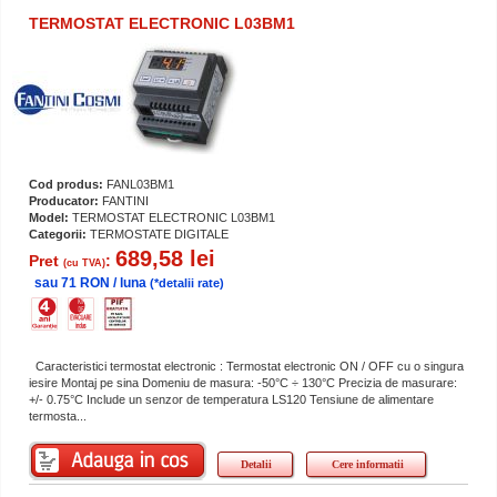
TERMOSTAT ELECTRONIC L03BM1
Cod produs:
FANL03BM1
Producator:
FANTINI
Model:
TERMOSTAT ELECTRONIC L03BM1
Categorii:
TERMOSTATE DIGITALE
689,58 lei
Pret
:
(cu TVA)
sau 71 RON / luna
(*detalii rate)
Caracteristici termostat electronic : Termostat electronic ON / OFF cu o singura
iesire Montaj pe sina Domeniu de masura: -50°C ÷ 130°C Precizia de masurare:
+/- 0.75°C Include un senzor de temperatura LS120 Tensiune de alimentare
termosta...
Detalii
Cere informatii