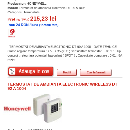
Producator:
HONEYWELL
Model:
Termostat de ambianta electronic DT 90 A 1008
Categorii:
Termostate
215,23 lei
Pret
:
(cu TVA)
sau 24 RON / luna
(*detalii rate)
TERMOSTAT DE AMBIANTA ELECTRONIC DT 90 A 1008 - DATE TEHNICE
Gama reglare temperatura : + 5...+ 35 gr. C ; Sensibilitate termostat : ±0,5°C ; Tip
contact : releu fara potential, basculant ( SPDT ) ; Capacitate comutare : 0.01...8A
rezist...
Detalii
Cere informatii
TERMOSTAT DE AMBIANTA ELECTRONIC WIRELESS DT
92 A 1004