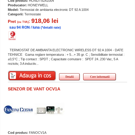
Cod produs:
HONDT92A1004
Producator:
HONEYWELL
Model:
Termostat de ambianta electronic DT 92 A 1004
Categorii:
Termostate
918,06 lei
Pret
:
(cu TVA)
sau 94 RON / luna
(*detalii rate)
TERMOSTAT DE AMBIANTA ELECTRONIC WIRELESS DT 92 A 1004 - DATE
TEHNICE Gama reglare temperatura : + 5...+ 35 gr. C ; Sensibilitate termostat :
±0,5°C ; Tip contact : SPDT ; Capacitate comutare : SPDT 24..230 Vac, 5 A
rezistiv, 3 A inductiv...
Detalii
Cere informatii
SENZOR DE VANT OCV1A
Cod produs:
FANOCV1A