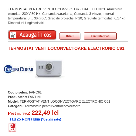
TERMOSTAT PENTRU VENTILOCONVECTOR - DATE TEHNICE Alimentare
electrica: 230 V 50 Hz; Comanda vara/iarna; Comanda 3 viteze; Interval
temperatura: 6 ... 30 grdC; Grad de protectie IP 20; Greutate termostat : 0,17 kg;
Dimensiuni lungime/inalti...
Detalii
Cere informatii
TERMOSTAT VENTILOCONVECTOARE ELECTRONIC C61
Cod produs:
FANC61
Producator:
FANTINI
Model:
TERMOSTAT VENTILOCONVECTOARE ELECTRONIC C61
Categorii:
Termostate pentru ventiloconvectoare
222,49 lei
Pret
:
(cu TVA)
sau 25 RON / luna
(*detalii rate)