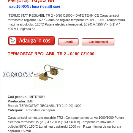
70,15 lei
Pret
:
(cu TVA)
sau 10 RON / luna
(*detalii rate)
TERMOSTAT REGLABIL TR 2 - 0/90 C1000 - DATE TEHNICE Caracteristici
termostate reglabile TR2 : Gama de reglare temperatura: 0°C - 90°C Temperatura
maxima a bulbului: 120°C Putere electrica termostat: 16 (4) A / 250 V - 6(1) A /
400 V Lungimea ca...
Detalii
Cere informatii
TERMOSTAT REGLABIL TR 2 - 0/ 90 C/1000
Cod produs:
IMITR2090
Producator:
IMIT
Model:
TERMOSTAT REGLABIL TR 2 (0-90) 1000
Categorii:
Termostate cu capilar
Caracteristici termostate reglabile TR2 : Contacte termostat Ag 1000/1000 Putere
electrica termostat 15 (2,5) A / 250 V (10 A / 400 V) Temperatura maxima a
bulbului 80°C / 150°C Lungimea capilarului 1000 mm Raza minima de curbura a
capilarului 5 mm ...