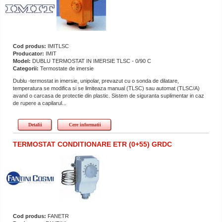
Cod produs:
IMITLSC
Producator:
IMIT
Model:
DUBLU TERMOSTAT IN IMERSIE TLSC - 0/90 C
Categorii:
Termostate de imersie
Dublu -termostat in imersie, unipolar, prevazut cu o sonda de dilatare,
temperatura se modifica si se limiteaza manual (TLSC) sau automat (TLSC/A)
avand o carcasa de protectie din plastic. Sistem de siguranta suplimentar in caz
de rupere a capilarul...
Detalii
Cere informatii
TERMOSTAT CONDITIONARE ETR (0+55) GRDC
Cod produs:
FANETR