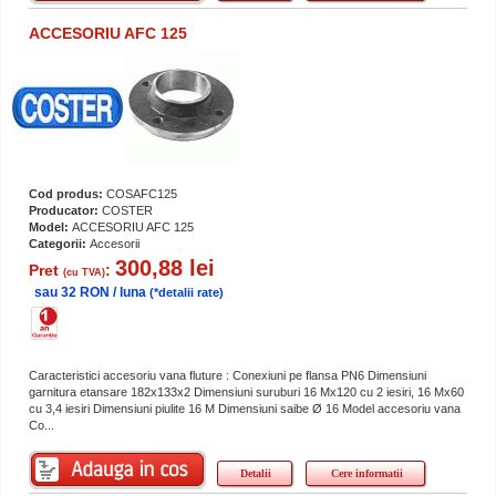
ACCESORIU AFC 125
Cod produs:
COSAFC125
Producator:
COSTER
Model:
ACCESORIU AFC 125
Categorii:
Accesorii
300,88 lei
Pret
:
(cu TVA)
sau 32 RON / luna
(*detalii rate)
Caracteristici accesoriu vana fluture : Conexiuni pe flansa PN6 Dimensiuni
garnitura etansare 182x133x2 Dimensiuni suruburi 16 Mx120 cu 2 iesiri, 16 Mx60
cu 3,4 iesiri Dimensiuni piulite 16 M Dimensiuni saibe Ø 16 Model accesoriu vana
Co...
Detalii
Cere informatii