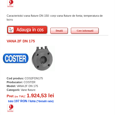
Caracteristici vana fluture DN 150: corp vana fluture de fonta; temperatura de
lucru
Detalii
Cere informatii
VANA 2F DN 175
Cod produs:
COS2FDN175
Producator:
COSTER
Model:
VANA 2F DN 175
Categorii:
Vane fluture
1.924,53 lei
Pret
:
(cu TVA)
sau 197 RON / luna
(*detalii rate)