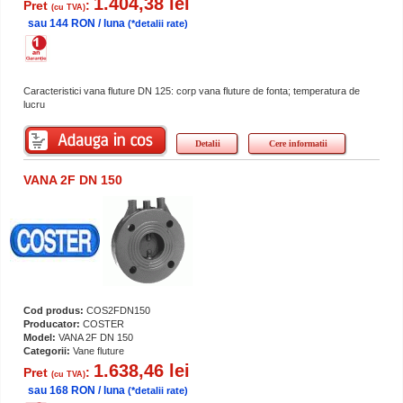
1.404,38 lei
Pret
:
(cu TVA)
sau 144 RON / luna
(*detalii rate)
Caracteristici vana fluture DN 125: corp vana fluture de fonta; temperatura de
lucru
Detalii
Cere informatii
VANA 2F DN 150
Cod produs:
COS2FDN150
Producator:
COSTER
Model:
VANA 2F DN 150
Categorii:
Vane fluture
1.638,46 lei
Pret
:
(cu TVA)
sau 168 RON / luna
(*detalii rate)