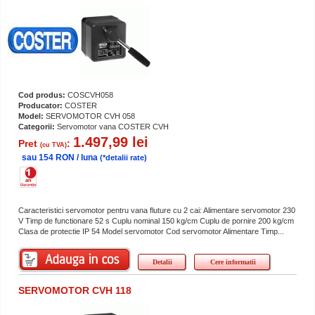
Cod produs:
COSCVH058
Producator:
COSTER
Model:
SERVOMOTOR CVH 058
Categorii:
Servomotor vana COSTER CVH
1.497,99 lei
Pret
:
(cu TVA)
sau 154 RON / luna
(*detalii rate)
Caracteristici servomotor pentru vana fluture cu 2 cai: Alimentare servomotor 230
V Timp de functionare 52 s Cuplu nominal 150 kg/cm Cuplu de pornire 200 kg/cm
Clasa de protectie IP 54 Model servomotor Cod servomotor Alimentare Timp...
Detalii
Cere informatii
SERVOMOTOR CVH 118