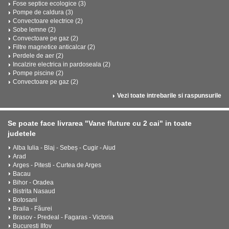
Fose septice ecologice (3)
Pompe de caldura (3)
Convectoare electrice (2)
Sobe lemne (2)
Convectoare pe gaz (2)
Filtre magnetice anticalcar (2)
Perdele de aer (2)
Incalzire electrica in pardoseala (2)
Pompe piscine (2)
Convectoare pe gaz (2)
Vezi toate intrebarile si raspunsurile
Se poate face livrarea "Vane fluture cu 2 cai" in toate
judetele
Alba Iulia - Blaj - Sebeș - Cugir - Aiud
Arad
Arges - Pitesti - Curtea de Arges
Bacau
Bihor - Oradea
Bistrita Nasaud
Botosani
Braila - Făurei
Brasov - Predeal - Fagaras - Victoria
Bucuresti Ilfov