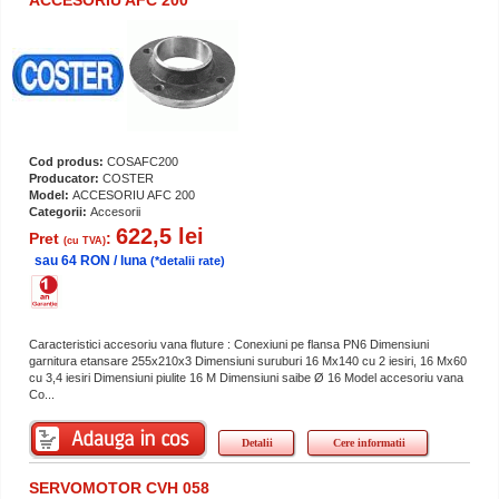
ACCESORIU AFC 200
Cod produs:
COSAFC200
Producator:
COSTER
Model:
ACCESORIU AFC 200
Categorii:
Accesorii
622,5 lei
Pret
:
(cu TVA)
sau 64 RON / luna
(*detalii rate)
Caracteristici accesoriu vana fluture : Conexiuni pe flansa PN6 Dimensiuni
garnitura etansare 255x210x3 Dimensiuni suruburi 16 Mx140 cu 2 iesiri, 16 Mx60
cu 3,4 iesiri Dimensiuni piulite 16 M Dimensiuni saibe Ø 16 Model accesoriu vana
Co...
Detalii
Cere informatii
SERVOMOTOR CVH 058