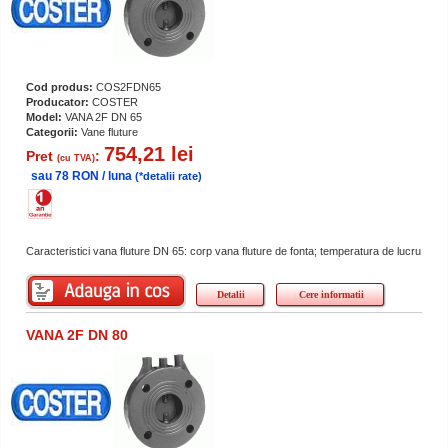
Cod produs:
COS2FDN65
Producator:
COSTER
Model:
VANA 2F DN 65
Categorii:
Vane fluture
754,21 lei
Pret
:
(cu TVA)
sau 78 RON / luna
(*detalii rate)
Caracteristici vana fluture DN 65: corp vana fluture de fonta; temperatura de lucru
Detalii
Cere informatii
VANA 2F DN 80