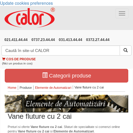
Update cookies preferences
Toggle
navigat
021.411.44.44
0737.23.44.44
031.413.44.44
0372.27.44.44
COS DE PRODUSE
(Nici un produs in cos)
Categorii produse
Vane fluture cu 2 cai
Home
Produse
Elemente de Automatizari
Vane fluture cu 2 cai
Preturi si oferte
Vane fluture cu 2 cai
. Sfaturi de specialitate si comenzi online
pentru
Vane fluture cu 2 cai
si
Elemente de Automatizari
.