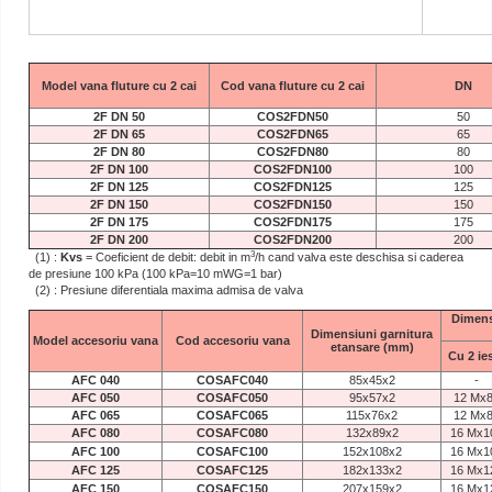
Model vana fluture cu 2 cai
Cod vana fluture cu 2 cai
DN
2F DN 50
COS2FDN50
50
2F DN 65
COS2FDN65
65
2F DN 80
COS2FDN80
80
2F DN 100
COS2FDN100
100
2F DN 125
COS2FDN125
125
2F DN 150
COS2FDN150
150
2F DN 175
COS2FDN175
175
2F DN 200
COS2FDN200
200
3
(1) :
Kvs
= Coeficient de debit: debit in m
/h cand valva este deschisa si caderea
de presiune 100 kPa (100 kPa=10 mWG=1 bar)
(2) : Presiune diferentiala maxima admisa de valva
Dimens
Dimensiuni garnitura
Model accesoriu vana
Cod accesoriu vana
etansare (mm)
Cu 2 ies
AFC 040
COSAFC040
85x45x2
-
AFC 050
COSAFC050
95x57x2
12 Mx
AFC 065
COSAFC065
115x76x2
12 Mx
AFC 080
COSAFC080
132x89x2
16 Mx1
AFC 100
COSAFC100
152x108x2
16 Mx1
AFC 125
COSAFC125
182x133x2
16 Mx1
AFC 150
COSAFC150
207x159x2
16 Mx1