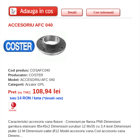
Detalii
Cere informatii
ACCESORIU AFC 040
Cod produs:
COSAFC040
Producator:
COSTER
Model:
ACCESORIU AFC 040
Categorii:
Arzator GPL
108,94 lei
Pret
:
(cu TVA)
sau 14 RON / luna
(*detalii rate)
Caracteristici accesoriu vana fluture : Conexiuni pe flansa PN6 Dimensiuni
garnitura etansare 85x45x2 Dimensiuni suruburi 12 Mx55 cu 3,4 iesiri Dimensiuni
piulite 12 M Dimensiuni saibe Ø12 Model accesoriu vana Cod accesoriu vana
Dimens...