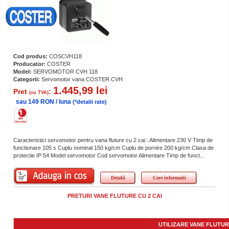
Cod produs:
COSCVH118
Producator:
COSTER
Model:
SERVOMOTOR CVH 118
Categorii:
Servomotor vana COSTER CVH
1.445,99 lei
Pret
:
(cu TVA)
sau 149 RON / luna
(*detalii rate)
Caracteristici servomotor pentru vana fluture cu 2 cai : Alimentare 230 V Timp de
functionare 105 s Cuplu nominal 150 kg/cm Cuplu de pornire 200 kg/cm Clasa de
protectie IP 54 Model servomotor Cod servomotor Alimentare Timp de funct...
Detalii
Cere informatii
PRETURI VANE FLUTURE CU 2 CAI
UTILIZARE VANE FLUTURE