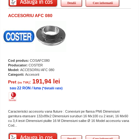
Detalii
Cere informatii
ACCESORIU AFC 080
Cod produs:
COSAFC080
Producator:
COSTER
Model:
ACCESORIU AFC 080
Categorii:
Accesorii
191,94 lei
Pret
:
(cu TVA)
sau 22 RON / luna
(*detalii rate)
Caracteristici accesoriu vana fluture : Conexiuni pe flansa PN6 Dimensiuni
garnitura etansare 132x89x2 Dimensiuni suruburi 16 Mx100 cu 2 iesiri, 16 Mx60
cu 3,4 iesiri Dimensiuni piulite 16 M Dimensiuni saibe Ø 16 Model accesoriu vana
Cod...
Detalii
Cere informatii