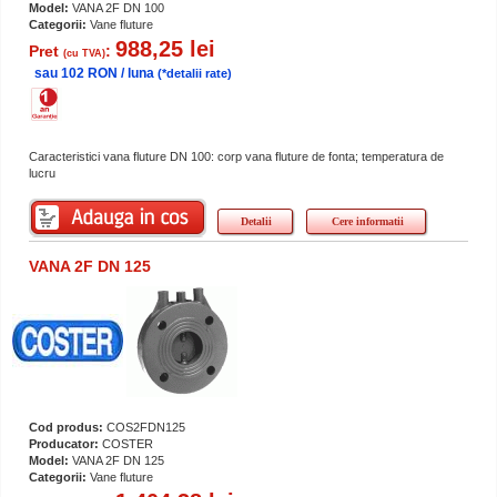
Model:
VANA 2F DN 100
Categorii:
Vane fluture
988,25 lei
Pret
:
(cu TVA)
sau 102 RON / luna
(*detalii rate)
Caracteristici vana fluture DN 100: corp vana fluture de fonta; temperatura de
lucru
Detalii
Cere informatii
VANA 2F DN 125
Cod produs:
COS2FDN125
Producator:
COSTER
Model:
VANA 2F DN 125
Categorii:
Vane fluture