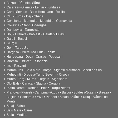
Buzau - Râmnicu Sărat
Calarasi - Oltenita - Lehliu - Fundulea
Caras Severin - Baile Herculane - Resita
Cluj - Turda - Dej - Gherla
Constanta - Mangalia - Medgidia - Cernavoda
Covasna - Sfantu Gheorghe
Dambovita - Targoviste
Dolj - Craiova - Baolesti - Calafat - Filiasi
Galati - Tecuci
Giurgiu
Gorj - Targu Jiu
Harghita - Miercurea Ciuc - Toplita
Hunedoara - Deva - Orastie - Petrosani
Ialomita - Urziceni - Slobozia
Iasi - Pascani
Maramures - Baia Mare - Borșa - Sighetu Marmatiei - Viseu de Sus
Mehedinti - Drobeta-Turnu Severin - Orșova
Mures - Targu Mures - Reghin - Sighisoara
Olt - Bals - Caracal - Slatina - Corabia
Piatra Neamt - Roman - Bicaz - Targu Neamt
Prahova - Ploiesti - Câmpina - Azuga • Băicoi • Boldești-Scăeni • Breaza •
Bușteni • Comarnic • Mizil • Plopeni • Sinaia • Slănic • Urlați • Vălenii de
Munte
Salaj - Zalau
Satu Mare - Carei
Sibiu - Medias