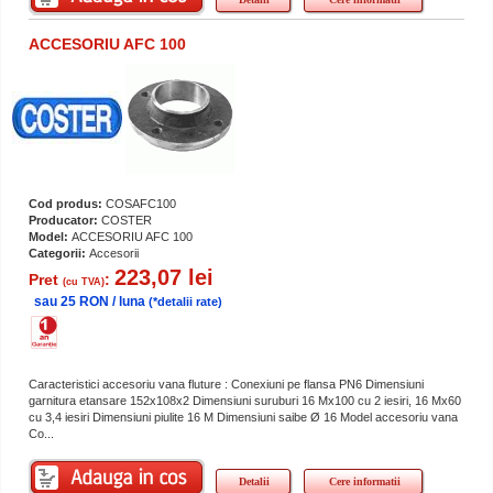
ACCESORIU AFC 100
Cod produs:
COSAFC100
Producator:
COSTER
Model:
ACCESORIU AFC 100
Categorii:
Accesorii
223,07 lei
Pret
:
(cu TVA)
sau 25 RON / luna
(*detalii rate)
Caracteristici accesoriu vana fluture : Conexiuni pe flansa PN6 Dimensiuni
garnitura etansare 152x108x2 Dimensiuni suruburi 16 Mx100 cu 2 iesiri, 16 Mx60
cu 3,4 iesiri Dimensiuni piulite 16 M Dimensiuni saibe Ø 16 Model accesoriu vana
Co...
Detalii
Cere informatii