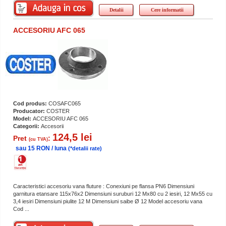
Detalii
Cere informatii
ACCESORIU AFC 065
Cod produs:
COSAFC065
Producator:
COSTER
Model:
ACCESORIU AFC 065
Categorii:
Accesorii
124,5 lei
Pret
:
(cu TVA)
sau 15 RON / luna
(*detalii rate)
Caracteristici accesoriu vana fluture : Conexiuni pe flansa PN6 Dimensiuni
garnitura etansare 115x76x2 Dimensiuni suruburi 12 Mx80 cu 2 iesiri, 12 Mx55 cu
3,4 iesiri Dimensiuni piulite 12 M Dimensiuni saibe Ø 12 Model accesoriu vana
Cod ...