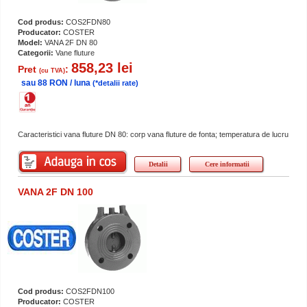
Cod produs:
COS2FDN80
Producator:
COSTER
Model:
VANA 2F DN 80
Categorii:
Vane fluture
858,23 lei
Pret
:
(cu TVA)
sau 88 RON / luna
(*detalii rate)
Caracteristici vana fluture DN 80: corp vana fluture de fonta; temperatura de lucru
Detalii
Cere informatii
VANA 2F DN 100
Cod produs:
COS2FDN100
Producator:
COSTER