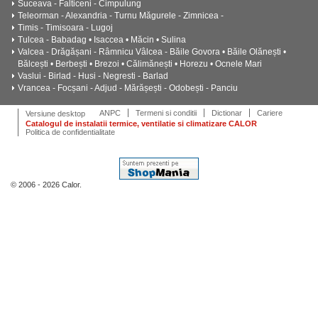
Suceava - Falticeni - Cimpulung
Teleorman - Alexandria - Turnu Măgurele - Zimnicea -
Timis - Timisoara - Lugoj
Tulcea - Babadag • Isaccea • Măcin • Sulina
Valcea - Drăgășani - Râmnicu Vâlcea - Băile Govora • Băile Olănești •
Bălcești • Berbești • Brezoi • Călimănești • Horezu • Ocnele Mari
Vaslui - Birlad - Husi - Negresti - Barlad
Vrancea - Focșani - Adjud - Mărășești - Odobești - Panciu
ANPC
Termeni si conditii
Dictionar
Cariere
Versiune desktop
Catalogul de instalatii termice, ventilatie si climatizare CALOR
Politica de confidentialitate
© 2006 - 2026 Calor.