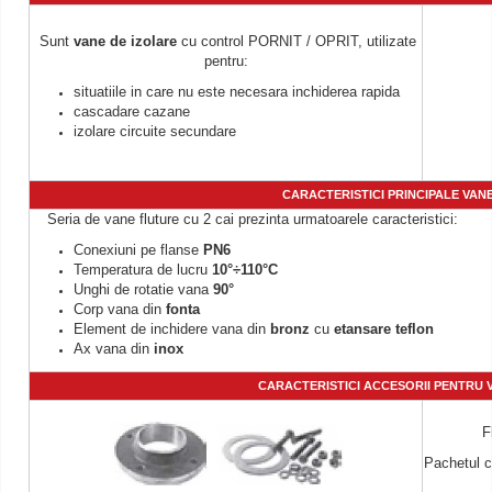
Sunt
vane de izolare
cu control PORNIT / OPRIT, utilizate
pentru:
situatiile in care nu este necesara inchiderea rapida
cascadare cazane
izolare circuite secundare
CARACTERISTICI PRINCIPALE VANE
Seria de vane fluture cu 2 cai prezinta urmatoarele caracteristici:
Conexiuni pe flanse
PN6
Temperatura de lucru
10°÷110°C
Unghi de rotatie vana
90°
Corp vana din
fonta
Element de inchidere vana din
bronz
cu
etansare teflon
Ax vana din
inox
CARACTERISTICI ACCESORII PENTRU V
F
Pachetul co