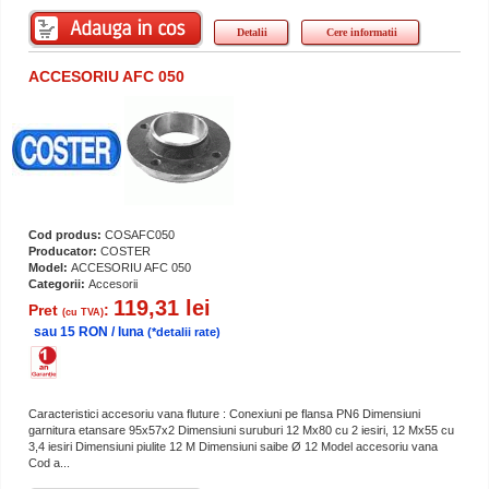
Detalii
Cere informatii
ACCESORIU AFC 050
Cod produs:
COSAFC050
Producator:
COSTER
Model:
ACCESORIU AFC 050
Categorii:
Accesorii
119,31 lei
Pret
:
(cu TVA)
sau 15 RON / luna
(*detalii rate)
Caracteristici accesoriu vana fluture : Conexiuni pe flansa PN6 Dimensiuni
garnitura etansare 95x57x2 Dimensiuni suruburi 12 Mx80 cu 2 iesiri, 12 Mx55 cu
3,4 iesiri Dimensiuni piulite 12 M Dimensiuni saibe Ø 12 Model accesoriu vana
Cod a...