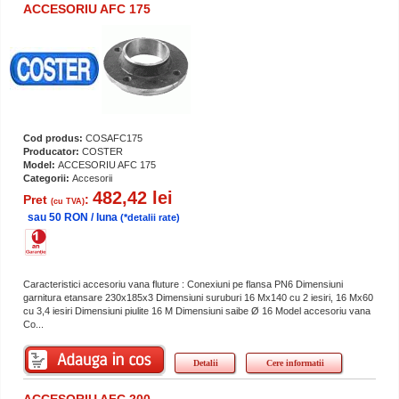
ACCESORIU AFC 175
Cod produs:
COSAFC175
Producator:
COSTER
Model:
ACCESORIU AFC 175
Categorii:
Accesorii
482,42 lei
Pret
:
(cu TVA)
sau 50 RON / luna
(*detalii rate)
Caracteristici accesoriu vana fluture : Conexiuni pe flansa PN6 Dimensiuni
garnitura etansare 230x185x3 Dimensiuni suruburi 16 Mx140 cu 2 iesiri, 16 Mx60
cu 3,4 iesiri Dimensiuni piulite 16 M Dimensiuni saibe Ø 16 Model accesoriu vana
Co...
Detalii
Cere informatii