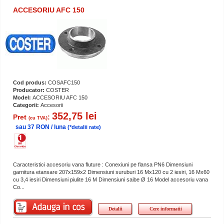
ACCESORIU AFC 150
Cod produs:
COSAFC150
Producator:
COSTER
Model:
ACCESORIU AFC 150
Categorii:
Accesorii
352,75 lei
Pret
:
(cu TVA)
sau 37 RON / luna
(*detalii rate)
Caracteristici accesoriu vana fluture : Conexiuni pe flansa PN6 Dimensiuni
garnitura etansare 207x159x2 Dimensiuni suruburi 16 Mx120 cu 2 iesiri, 16 Mx60
cu 3,4 iesiri Dimensiuni piulite 16 M Dimensiuni saibe Ø 16 Model accesoriu vana
Co...
Detalii
Cere informatii