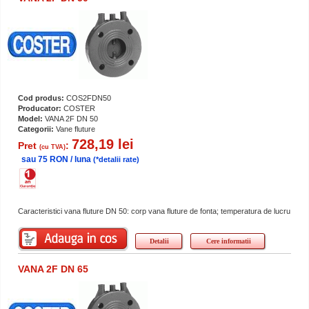
Cod produs:
COS2FDN50
Producator:
COSTER
Model:
VANA 2F DN 50
Categorii:
Vane fluture
728,19 lei
Pret
:
(cu TVA)
sau 75 RON / luna
(*detalii rate)
Caracteristici vana fluture DN 50: corp vana fluture de fonta; temperatura de lucru
Detalii
Cere informatii
VANA 2F DN 65