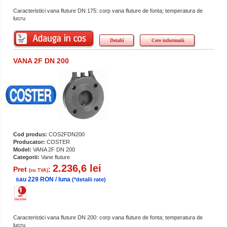
Caracteristici vana fluture DN 175: corp vana fluture de fonta; temperatura de
lucru
Detalii
Cere informatii
VANA 2F DN 200
Cod produs:
COS2FDN200
Producator:
COSTER
Model:
VANA 2F DN 200
Categorii:
Vane fluture
2.236,6 lei
Pret
:
(cu TVA)
sau 229 RON / luna
(*detalii rate)
Caracteristici vana fluture DN 200: corp vana fluture de fonta; temperatura de
lucru