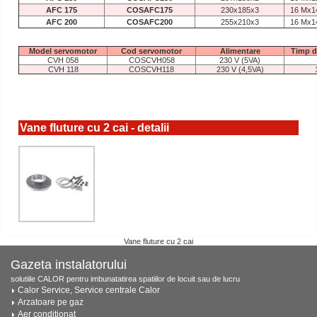
AFC 175
COSAFC175
230x185x3
16 Mx1
AFC 200
COSAFC200
255x210x3
16 Mx1
Model servomotor
Cod servomotor
Alimentare
Timp d
CVH 058
COSCVH058
230 V (5VA)
CVH 118
COSCVH118
230 V (4,5VA)
Vane fluture cu 2 cai - detalii
Vane fluture cu 2 cai
Gazeta instalatorului
solutiile CALOR pentru imbunatatirea spatiilor de locuit sau de lucru
Calor Service, Service centrale Calor
Arzatoare pe gaz
Aer conditionat