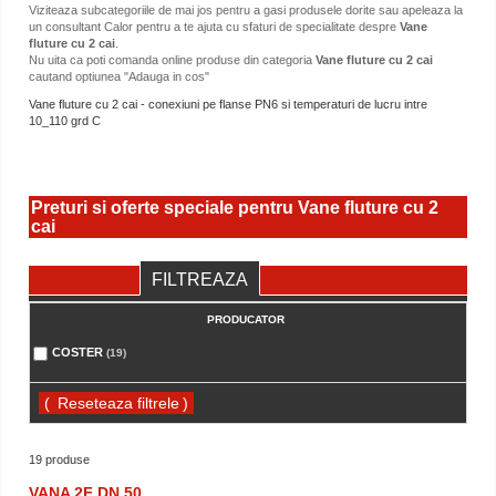
Viziteaza subcategoriile de mai jos pentru a gasi produsele dorite sau apeleaza la
un consultant Calor pentru a te ajuta cu sfaturi de specialitate despre
Vane
fluture cu 2 cai
.
Nu uita ca poti comanda online produse din categoria
Vane fluture cu 2 cai
cautand optiunea "Adauga in cos"
Vane fluture cu 2 cai - conexiuni pe flanse PN6 si temperaturi de lucru intre
10_110 grd C
Preturi si oferte speciale pentru Vane fluture cu 2
cai
FILTREAZA
PRODUCATOR
COSTER
(19)
(
)
19 produse
VANA 2F DN 50