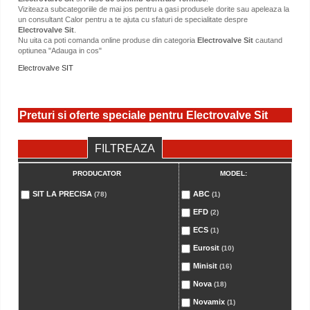
Viziteaza subcategoriile de mai jos pentru a gasi produsele dorite sau apeleaza la
un consultant Calor pentru a te ajuta cu sfaturi de specialitate despre
Electrovalve Sit
.
Nu uita ca poti comanda online produse din categoria
Electrovalve Sit
cautand
optiunea "Adauga in cos"
Electrovalve SIT
Preturi si oferte speciale pentru Electrovalve Sit
FILTREAZA
PRODUCATOR
MODEL:
SIT LA PRECISA
ABC
(78)
(1)
EFD
(2)
ECS
(1)
Eurosit
(10)
Minisit
(16)
Nova
(18)
Novamix
(1)