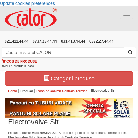
Update cookies preferences
Toggle
navigat
021.411.44.44
0737.23.44.44
031.413.44.44
0372.27.44.44
COS DE PRODUSE
(Nici un produs in cos)
Categorii produse
Electrovalve Sit
Home
Produse
Piese de schimb Centrale Termice
Electrovalve Sit
Preturi si oferte
Electrovalve Sit
. Sfaturi de specialitate si comenzi online pentru
Electrovalve Sit
si
Piese de schimb Centrale Termice
.