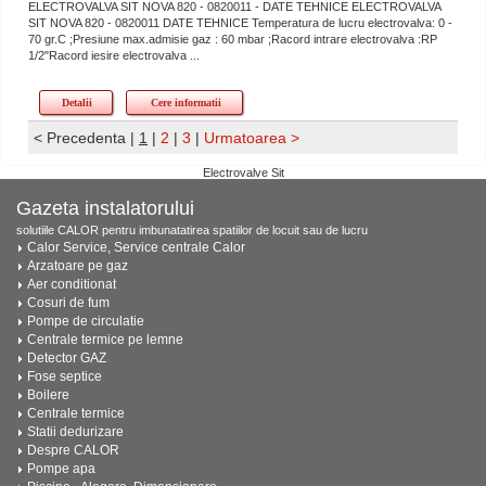
ELECTROVALVA SIT NOVA 820 - 0820011 - DATE TEHNICE ELECTROVALVA
SIT NOVA 820 - 0820011 DATE TEHNICE Temperatura de lucru electrovalva: 0 -
70 gr.C ;Presiune max.admisie gaz : 60 mbar ;Racord intrare electrovalva :RP
1/2"Racord iesire electrovalva ...
Detalii
Cere informatii
< Precedenta
|
1
|
2
|
3
|
Urmatoarea >
Electrovalve Sit
Gazeta instalatorului
solutiile CALOR pentru imbunatatirea spatiilor de locuit sau de lucru
Calor Service, Service centrale Calor
Arzatoare pe gaz
Aer conditionat
Cosuri de fum
Pompe de circulatie
Centrale termice pe lemne
Detector GAZ
Fose septice
Boilere
Centrale termice
Statii dedurizare
Despre CALOR
Pompe apa