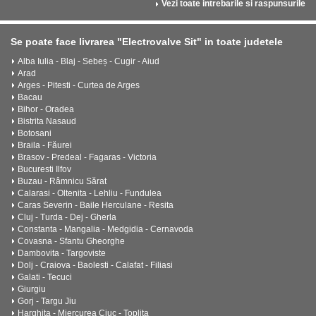
Vezi toate intrebarile si raspunsurile
Se poate face livrarea "Electrovalve Sit" in toate judetele
Alba Iulia - Blaj - Sebeș - Cugir - Aiud
Arad
Arges - Pitesti - Curtea de Arges
Bacau
Bihor - Oradea
Bistrita Nasaud
Botosani
Braila - Făurei
Brasov - Predeal - Fagaras - Victoria
Bucuresti Ilfov
Buzau - Râmnicu Sărat
Calarasi - Oltenita - Lehliu - Fundulea
Caras Severin - Baile Herculane - Resita
Cluj - Turda - Dej - Gherla
Constanta - Mangalia - Medgidia - Cernavoda
Covasna - Sfantu Gheorghe
Dambovita - Targoviste
Dolj - Craiova - Baolesti - Calafat - Filiasi
Galati - Tecuci
Giurgiu
Gorj - Targu Jiu
Harghita - Miercurea Ciuc - Toplita