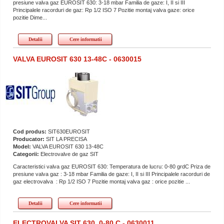
presiune valva gaz EUROSIT 630: 3-18 mbar Familia de gaze: I, II si III
Principalele racorduri de gaz: Rp 1/2 ISO 7 Pozitie montaj valva gaze: orice
pozitie Dime...
Detalii
Cere informatii
VALVA EUROSIT 630 13-48C - 0630015
Cod produs:
SIT630EUROSIT
Producator:
SIT LA PRECISA
Model:
VALVA EUROSIT 630 13-48C
Categorii:
Electrovalve de gaz SIT
Caracteristici valva gaz EUROSIT 630: Temperatura de lucru: 0-80 grdC Priza de
presiune valva gaz : 3-18 mbar Familia de gaze: I, II si III Principalele racorduri de
gaz electrovalva : Rp 1/2 ISO 7 Pozitie montaj valva gaz : orice pozitie ...
Detalii
Cere informatii
ELECTROVALVA SIT 630, 0-80 C - 0630011