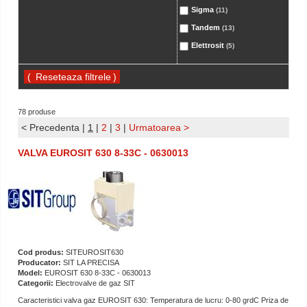
Sigma
(11)
Tandem
(13)
Elettrosit
(5)
(
)
78 produse
< Precedenta
|
1
|
2
|
3
|
Urmatoarea >
VALVA EUROSIT 630 8-33C - 0630013
Cod produs:
SITEUROSIT630
Producator:
SIT LA PRECISA
Model:
EUROSIT 630 8-33C - 0630013
Categorii:
Electrovalve de gaz SIT
Caracteristici valva gaz EUROSIT 630: Temperatura de lucru: 0-80 grdC Priza de