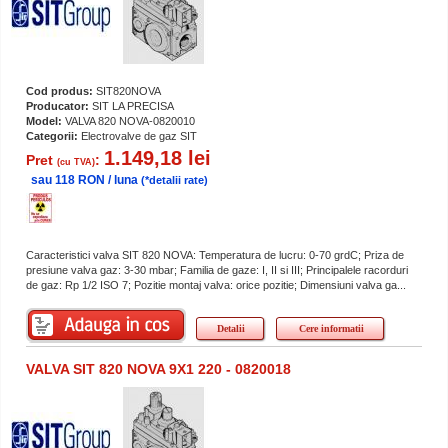
Cod produs:
SIT820NOVA
Producator:
SIT LA PRECISA
Model:
VALVA 820 NOVA-0820010
Categorii:
Electrovalve de gaz SIT
1.149,18 lei
Pret
:
(cu TVA)
sau 118 RON / luna
(*detalii rate)
Caracteristici valva SIT 820 NOVA: Temperatura de lucru: 0-70 grdC; Priza de
presiune valva gaz: 3-30 mbar; Familia de gaze: I, II si III; Principalele racorduri
de gaz: Rp 1/2 ISO 7; Pozitie montaj valva: orice pozitie; Dimensiuni valva ga...
Detalii
Cere informatii
VALVA SIT 820 NOVA 9X1 220 - 0820018