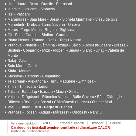
Hunedoara - Deva - Orastie - Petrosani
Ialomita - Urziceni - Slobozia
Iasi - Pascani
Maramures - Baia Mare - Borșa - Sighetu Marmatiei - Viseu de Sus
Mehedinti - Drobeta-Turnu Severin - Orșova
Mures - Targu Mures - Reghin - Sighisoara
Olt - Bals - Caracal - Slatina - Corabia
Piatra Neamt - Roman - Bicaz - Targu Neamt
Prahova - Ploiesti - Câmpina - Azuga • Băicoi • Boldești-Scăeni • Breaza •
Bușteni • Comarnic • Mizil • Plopeni • Sinaia • Slănic • Urlați • Vălenii de
Munte
Salaj - Zalau
Satu Mare - Carei
Sibiu - Medias
Suceava - Falticeni - Cimpulung
Teleorman - Alexandria - Turnu Măgurele - Zimnicea -
Timis - Timisoara - Lugoj
Tulcea - Babadag • Isaccea • Măcin • Sulina
Valcea - Drăgășani - Râmnicu Vâlcea - Băile Govora • Băile Olănești •
Bălcești • Berbești • Brezoi • Călimănești • Horezu • Ocnele Mari
Vaslui - Birlad - Husi - Negresti - Barlad
Vrancea - Focșani - Adjud - Mărășești - Odobești - Panciu
ANPC
Termeni si conditii
Dictionar
Cariere
Versiune desktop
Catalogul de instalatii termice, ventilatie si climatizare CALOR
Politica de confidentialitate