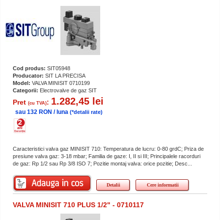
Cod produs:
SIT05948
Producator:
SIT LA PRECISA
Model:
VALVA MINISIT 0710199
Categorii:
Electrovalve de gaz SIT
1.282,45 lei
Pret
:
(cu TVA)
sau 132 RON / luna
(*detalii rate)
Caracteristici valva gaz MINISIT 710: Temperatura de lucru: 0-80 grdC; Priza de
presiune valva gaz: 3-18 mbar; Familia de gaze: I, II si III; Principalele racorduri
de gaz: Rp 1/2 sau Rp 3/8 ISO 7; Pozitie montaj valva: orice pozitie; Desc...
Detalii
Cere informatii
VALVA MINISIT 710 PLUS 1/2" - 0710117