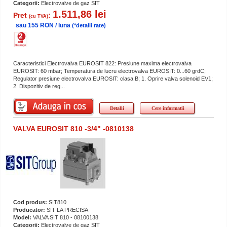
Categorii:
Electrovalve de gaz SIT
1.511,86 lei
Pret
:
(cu TVA)
sau 155 RON / luna
(*detalii rate)
Caracteristici Electrovalva EUROSIT 822: Presiune maxima electrovalva
EUROSIT: 60 mbar; Temperatura de lucru electrovalva EUROSIT: 0...60 grdC;
Regulator presiune electrovalva EUROSIT: clasa B; 1. Oprire valva solenoid EV1;
2. Dispozitiv de reg...
Detalii
Cere informatii
VALVA EUROSIT 810 -3/4" -0810138
Cod produs:
SIT810
Producator:
SIT LA PRECISA
Model:
VALVA SIT 810 - 08100138
Categorii:
Electrovalve de gaz SIT