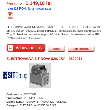
1.149,18 lei
Pret
:
(cu TVA)
sau 118 RON / luna
(*detalii rate)
ELECTROVALVA SIT NOVA 820 - 0820010 - DATE TEHNICE ELECTROVALVA
SIT NOVA 820 - 0820010 DATE TEHNICE Temperatura de lucru electrovalva: 0 -
70 gr.C ;Presiune max.admisie gaz : 60 mbar ;Racord intrare electrovalva :RP
1/2"Racord iesire electrovalva ...
Detalii
Cere informatii
ELECTROVALVA SIT NOVA 820, 1/2" - 0820011
Cod produs:
SIT820011
Producator:
SIT LA PRECISA
Model:
ELECTROVALVA SIT NOVA 820 - 0820011
Categorii:
ELECTROVALVE DE GAZ SIT