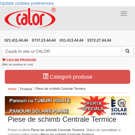
Update cookies preferences
Toggle
navigat
021.411.44.44
0737.23.44.44
031.413.44.44
0372.27.44.44
COS DE PRODUSE
(Nici un produs in cos)
Categorii produse
Piese de schimb Centrale Termice
Home
Produse
Piese de schimb Centrale Termice
Preturi si oferte
Piese de schimb Centrale Termice
. Sfaturi de specialitate si
comenzi online pentru
Piese de schimb Centrale Termice
.