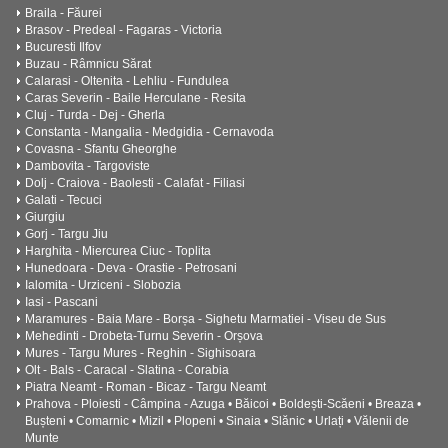
Braila - Făurei
Brasov - Predeal - Fagaras - Victoria
Bucuresti Ilfov
Buzau - Râmnicu Sărat
Calarasi - Oltenita - Lehliu - Fundulea
Caras Severin - Baile Herculane - Resita
Cluj - Turda - Dej - Gherla
Constanta - Mangalia - Medgidia - Cernavoda
Covasna - Sfantu Gheorghe
Dambovita - Targoviste
Dolj - Craiova - Baolesti - Calafat - Filiasi
Galati - Tecuci
Giurgiu
Gorj - Targu Jiu
Harghita - Miercurea Ciuc - Toplita
Hunedoara - Deva - Orastie - Petrosani
Ialomita - Urziceni - Slobozia
Iasi - Pascani
Maramures - Baia Mare - Borșa - Sighetu Marmatiei - Viseu de Sus
Mehedinti - Drobeta-Turnu Severin - Orșova
Mures - Targu Mures - Reghin - Sighisoara
Olt - Bals - Caracal - Slatina - Corabia
Piatra Neamt - Roman - Bicaz - Targu Neamt
Prahova - Ploiesti - Câmpina - Azuga • Băicoi • Boldești-Scăeni • Breaza •
Bușteni • Comarnic • Mizil • Plopeni • Sinaia • Slănic • Urlați • Vălenii de
Munte