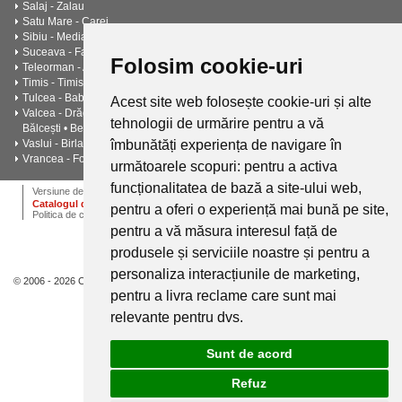
Salaj - Zalau
Satu Mare - Carei
Sibiu - Medias
Suceava - Falticeni - Cimpulung
Folosim cookie-uri
Teleorman - Alexandria - Turnu Măgurele - Zimnicea -
Timis - Timisoara - Lugoj
Tulcea - Babadag • Isaccea • Măcin • Sulina
Acest site web folosește cookie-uri și alte
Valcea - Drăgășani - Râmnicu Vâlcea - Băile Govora • Băile Olănești •
tehnologii de urmărire pentru a vă
Bălcești • Berbești • Brezoi • Călimănești • Horezu • Ocnele Mari
Vaslui - Birlad - Husi - Negresti - Barlad
îmbunătăți experiența de navigare în
Vrancea - Focșani - Adjud - Mărășești - Odobești - Panciu
următoarele scopuri:
pentru a activa
funcționalitatea de bază a site-ului web
,
ANPC
Termeni si conditii
Dictionar
Cariere
Versiune desktop
Catalogul de instalatii termice, ventilatie si climatizare CALOR
pentru a oferi o experiență mai bună pe site
,
Politica de confidentialitate
pentru a vă măsura interesul față de
produsele și serviciile noastre și pentru a
personaliza interacțiunile de marketing
,
© 2006 - 2026 Calor.
pentru a livra reclame care sunt mai
relevante pentru dvs
.
Sunt de acord
Refuz