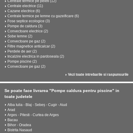
Centrale termice pe peleti (12)
Centrale electrice (11)
Cazane electrice (6)
Centrale termice pe lemne cu gazeificare (6)
Fose septice ecologice (3)
Pompe de caldura (3)
Convectoare electrice (2)
Sobe lemne (2)
Convectoare pe gaz (2)
Filtre magnetice anticalcar (2)
Perdele de aer (2)
Incalzire electrica in pardoseala (2)
Pompe piscine (2)
Convectoare pe gaz (2)
Vezi toate intrebarile si raspunsurile
Se poate face livrarea "Pompe caldura pentru piscine" in
toate judetele
Alba Iulia - Blaj - Sebeș - Cugir - Aiud
Arad
Arges - Pitesti - Curtea de Arges
Bacau
Bihor - Oradea
Bistrita Nasaud