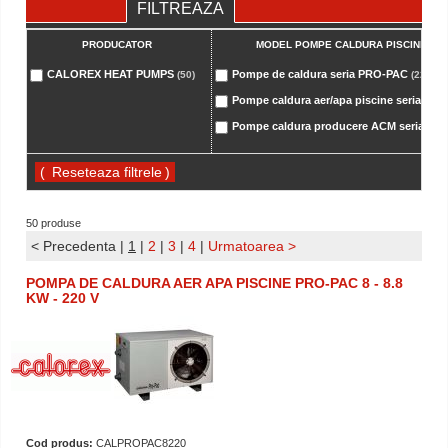
FILTREAZA
PRODUCATOR
MODEL POMPE CALDURA PISCINE:
CALOREX HEAT PUMPS
Pompe de caldura seria PRO-PAC
(50)
(22)
Pompe caldura aer/apa piscine seria AW
Pompe caldura producere ACM seria AW
(
)
50 produse
< Precedenta
|
1
|
2
|
3
|
4
|
Urmatoarea >
POMPA DE CALDURA AER APA PISCINE PRO-PAC 8 - 8.8
KW - 220 V
Cod produs:
CALPROPAC8220