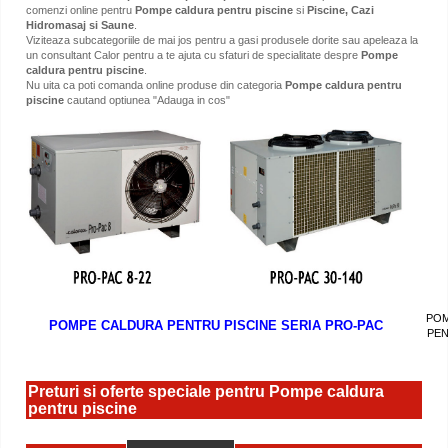
comenzi online pentru
Pompe caldura pentru piscine
si
Piscine, Cazi
Hidromasaj si Saune
.
Viziteaza subcategoriile de mai jos pentru a gasi produsele dorite sau apeleaza la
un consultant Calor pentru a te ajuta cu sfaturi de specialitate despre
Pompe
caldura pentru piscine
.
Nu uita ca poti comanda online produse din categoria
Pompe caldura pentru
piscine
cautand optiunea "Adauga in cos"
POM
POMPE CALDURA PENTRU PISCINE SERIA PRO-PAC
PEN
Preturi si oferte speciale pentru Pompe caldura
pentru piscine