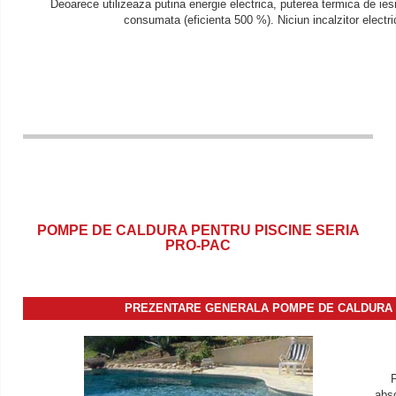
Deoarece utilizeaza putina energie electrica, puterea termica de iesi
consumata (eficienta 500 %). Niciun incalzitor electr
POMPE DE CALDURA PENTRU PISCINE SERIA
PRO-PAC
PREZENTARE GENERALA POMPE DE CALDURA P
P
abso