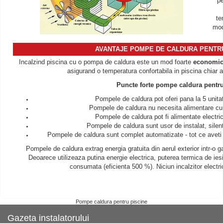
pe
te
mod
AVANTAJE POMPE DE CALDURA PENTRU
Incalzind piscina cu o pompa de caldura este un mod foarte
economi
asigurand o temperatura confortabila in piscina chiar a
Puncte forte pompe caldura pent
Pompele de caldura pot oferi pana la 5 unit
Pompele de caldura nu necesita alimentare cu g
Pompele de caldura pot fi alimentate electr
Pompele de caldura sunt usor de instalat, silenti
Pompele de caldura sunt complet automatizate - tot ce aveti 
Pompele de caldura extrag energia gratuita din aerul exterior intr-o g
Deoarece utilizeaza putina energie electrica, puterea termica de iesi
consumata (eficienta 500 %). Niciun incalzitor electr
Pompe caldura pentru piscine
Gazeta instalatorului