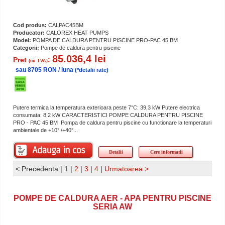
Cod produs:
CALPAC45BM
Producator:
CALOREX HEAT PUMPS
Model:
POMPA DE CALDURA PENTRU PISCINE PRO-PAC 45 BM
Categorii:
Pompe de caldura pentru piscine
85.036,4 lei
Pret
:
(cu TVA)
sau 8705 RON / luna
(*detalii rate)
Putere termica la temperatura exterioara peste 7°C: 39,3 kW Putere electrica
consumata: 8,2 kW CARACTERISTICI POMPE CALDURA PENTRU PISCINE
PRO - PAC 45 BM Pompa de caldura pentru piscine cu functionare la temperaturi
ambientale de +10° /+40°...
Detalii
Cere informatii
< Precedenta
|
1
|
2
|
3
|
4
|
Urmatoarea >
POMPE DE CALDURA AER - APA PENTRU PISCINE
SERIA AW