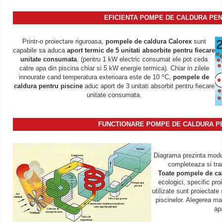
EFICIENTA POMPE DE CALDURA PEN
Printr-o proiectare riguroasa,
pompele de caldura Calorex
sunt
capabile sa aduca
aport termic de 5 unitati absorbite pentru fiecare
unitate consumata
. (pentru 1 kW electric consumat ele pot ceda
catre apa din piscina chiar si 5 kW energie termica). Chiar in zilele
o
innourate cand temperatura exterioara este de 10
C,
pompele de
caldura pentru piscine
aduc aport de 3 unitati absorbit pentru fiecare
unitate consumata.
FUNCTIONARE POMPE DE CALDURA PE
Diagrama prezinta modu
completeaza si tran
Toate pompele de ca
ecologici, specific pr
utilizate sunt proiectate
piscinelor. Alegerea ma
ap