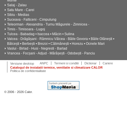
Munte
Salaj - Zalau
Satu Mare - Carei
Sibiu - Medias
Suceava - Falticeni - Cimpulung
Teleorman - Alexandria - Turnu Măgurele - Zimnicea -
Timis - Timisoara - Lugoj
Tulcea - Babadag • Isaccea • Măcin • Sulina
Valcea - Drăgășani - Râmnicu Vâlcea - Băile Govora • Băile Olănești •
Bălcești • Berbești • Brezoi • Călimănești • Horezu • Ocnele Mari
Vaslui - Birlad - Husi - Negresti - Barlad
Vrancea - Focșani - Adjud - Mărășești - Odobești - Panciu
ANPC
Termeni si conditii
Dictionar
Cariere
Versiune desktop
Catalogul de instalatii termice, ventilatie si climatizare CALOR
Politica de confidentialitate
© 2006 - 2026 Calor.