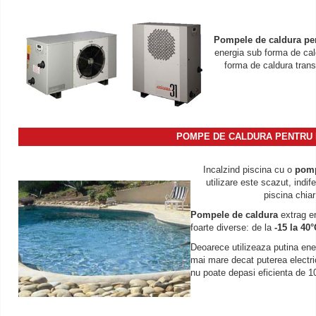
Pompele de caldura pen
energia sub forma de cald
forma de caldura transf
POMPE DE CALDURA PENTRU 
Incalzind piscina cu o
pomp
utilizare este scazut, indi
piscina chiar
Pompele de caldura
extrag en
foarte diverse: de la
-15 la 40
Deoarece utilizeaza putina ener
mai mare decat puterea electri
nu poate depasi eficienta de 