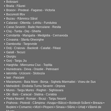
Botosani
Braila - Făurei
Brasov - Predeal - Fagaras - Victoria
Bucuresti Ilfov
Buzau - Râmnicu Sărat
Calarasi - Oltenita - Lehliu - Fundulea
Caras Severin - Baile Herculane - Resita
Cluj - Turda - Dej - Gherla
Constanta - Mangalia - Medgidia - Cernavoda
Covasna - Sfantu Gheorghe
Dambovita - Targoviste
Dolj - Craiova - Baolesti - Calafat - Filiasi
Galati - Tecuci
Giurgiu
Gorj - Targu Jiu
Harghita - Miercurea Ciuc - Toplita
Hunedoara - Deva - Orastie - Petrosani
Ialomita - Urziceni - Slobozia
Iasi - Pascani
Maramures - Baia Mare - Borșa - Sighetu Marmatiei - Viseu de Sus
Mehedinti - Drobeta-Turnu Severin - Orșova
Mures - Targu Mures - Reghin - Sighisoara
Olt - Bals - Caracal - Slatina - Corabia
Piatra Neamt - Roman - Bicaz - Targu Neamt
Prahova - Ploiesti - Câmpina - Azuga • Băicoi • Boldești-Scăeni • Breaza •
Bușteni • Comarnic • Mizil • Plopeni • Sinaia • Slănic • Urlați • Vălenii de