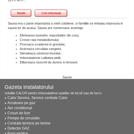
Detalii
Cere informatii
Sauna era o parte importanta a vietii cotidiene, si familiile se imbaiau impreuna in
sauna lor de acasa. Sauna are numeroase avantaje:
Eliminarea toxinelor, impuritatilor din corp;
Creste rata metabolismului;
Provoaca scaderea in greutate;
Activeaza circulatia sangelui;
Stimuleaza sistemul imunitar;
Imbunatateste calitatea pielii;
Elibereaza muschii de durere si tensiuni.
Saune
Gazeta instalatorului
solutiile CALOR pentru imbunatatirea spatiilor de locuit sau de lucru
Calor Service, Service centrale Calor
Arzatoare pe gaz
Aer conditionat
Cosuri de fum
Pompe de circulatie
Centrale termice pe lemne
Detector GAZ
Fose septice