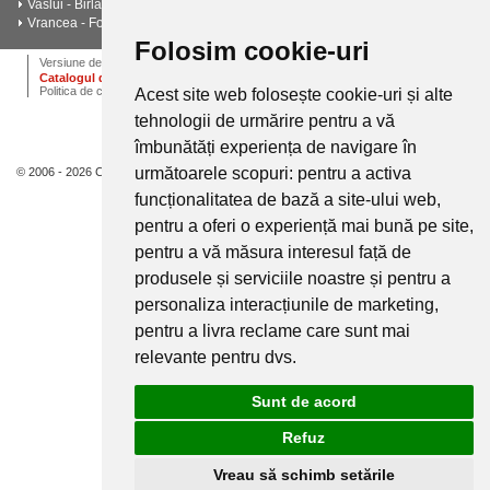
Vaslui - Birlad - Husi - Negresti - Barlad
Vrancea - Focșani - Adjud - Mărășești - Odobești - Panciu
Folosim cookie-uri
ANPC
Termeni si conditii
Dictionar
Cariere
Versiune desktop
Catalogul de instalatii termice, ventilatie si climatizare CALOR
Politica de confidentialitate
Acest site web folosește cookie-uri și alte
tehnologii de urmărire pentru a vă
îmbunătăți experiența de navigare în
următoarele scopuri:
pentru a activa
© 2006 - 2026 Calor.
funcționalitatea de bază a site-ului web
,
pentru a oferi o experiență mai bună pe site
,
pentru a vă măsura interesul față de
produsele și serviciile noastre și pentru a
personaliza interacțiunile de marketing
,
pentru a livra reclame care sunt mai
relevante pentru dvs
.
Sunt de acord
Refuz
Vreau să schimb setările