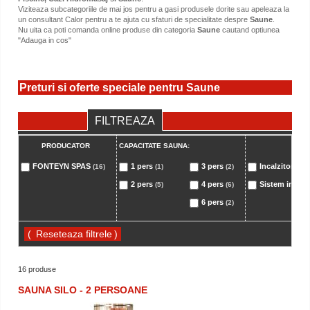
Viziteaza subcategoriile de mai jos pentru a gasi produsele dorite sau apeleaza la
un consultant Calor pentru a te ajuta cu sfaturi de specialitate despre
Saune
.
Nu uita ca poti comanda online produse din categoria
Saune
cautand optiunea
"Adauga in cos"
Preturi si oferte speciale pentru Saune
FILTREAZA
PRODUCATOR
CAPACITATE SAUNA:
INC
FONTEYN SPAS
1 pers
3 pers
Incalzitor el
(16)
(1)
(2)
2 pers
4 pers
Sistem infrar
(5)
(6)
6 pers
(2)
(
)
16 produse
SAUNA SILO - 2 PERSOANE