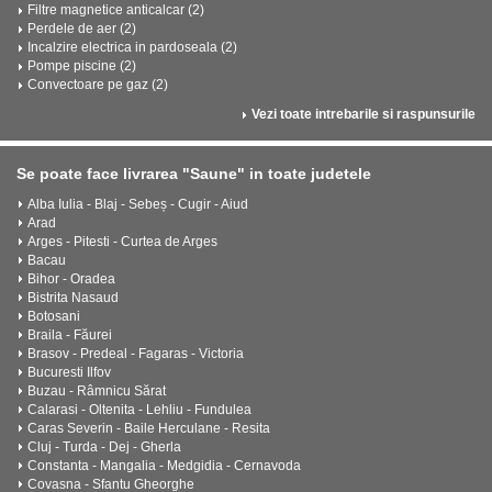
Filtre magnetice anticalcar (2)
Perdele de aer (2)
Incalzire electrica in pardoseala (2)
Pompe piscine (2)
Convectoare pe gaz (2)
Vezi toate intrebarile si raspunsurile
Se poate face livrarea "Saune" in toate judetele
Alba Iulia - Blaj - Sebeș - Cugir - Aiud
Arad
Arges - Pitesti - Curtea de Arges
Bacau
Bihor - Oradea
Bistrita Nasaud
Botosani
Braila - Făurei
Brasov - Predeal - Fagaras - Victoria
Bucuresti Ilfov
Buzau - Râmnicu Sărat
Calarasi - Oltenita - Lehliu - Fundulea
Caras Severin - Baile Herculane - Resita
Cluj - Turda - Dej - Gherla
Constanta - Mangalia - Medgidia - Cernavoda
Covasna - Sfantu Gheorghe