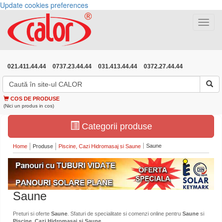
Update cookies preferences
Toggle
navigat
021.411.44.44
0737.23.44.44
031.413.44.44
0372.27.44.44
COS DE PRODUSE
(Nici un produs in cos)
Categorii produse
Saune
Home
Produse
Piscine, Cazi Hidromasaj si Saune
Saune
Preturi si oferte
Saune
. Sfaturi de specialitate si comenzi online pentru
Saune
si
Piscine, Cazi Hidromasaj si Saune
.