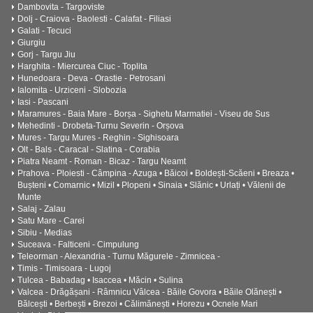
Dambovita - Targoviste
Dolj - Craiova - Baolesti - Calafat - Filiasi
Galati - Tecuci
Giurgiu
Gorj - Targu Jiu
Harghita - Miercurea Ciuc - Toplita
Hunedoara - Deva - Orastie - Petrosani
Ialomita - Urziceni - Slobozia
Iasi - Pascani
Maramures - Baia Mare - Borșa - Sighetu Marmatiei - Viseu de Sus
Mehedinti - Drobeta-Turnu Severin - Orșova
Mures - Targu Mures - Reghin - Sighisoara
Olt - Bals - Caracal - Slatina - Corabia
Piatra Neamt - Roman - Bicaz - Targu Neamt
Prahova - Ploiesti - Câmpina - Azuga • Băicoi • Boldești-Scăeni • Breaza •
Bușteni • Comarnic • Mizil • Plopeni • Sinaia • Slănic • Urlați • Vălenii de
Munte
Salaj - Zalau
Satu Mare - Carei
Sibiu - Medias
Suceava - Falticeni - Cimpulung
Teleorman - Alexandria - Turnu Măgurele - Zimnicea -
Timis - Timisoara - Lugoj
Tulcea - Babadag • Isaccea • Măcin • Sulina
Valcea - Drăgășani - Râmnicu Vâlcea - Băile Govora • Băile Olănești •
Bălcești • Berbești • Brezoi • Călimănești • Horezu • Ocnele Mari