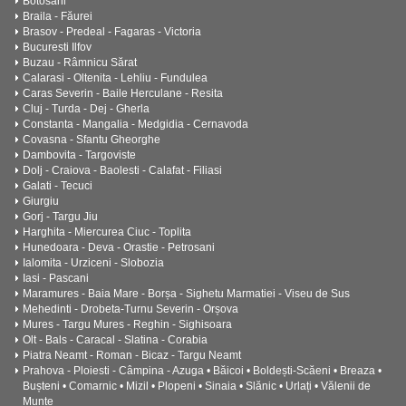
Botosani
Braila - Făurei
Brasov - Predeal - Fagaras - Victoria
Bucuresti Ilfov
Buzau - Râmnicu Sărat
Calarasi - Oltenita - Lehliu - Fundulea
Caras Severin - Baile Herculane - Resita
Cluj - Turda - Dej - Gherla
Constanta - Mangalia - Medgidia - Cernavoda
Covasna - Sfantu Gheorghe
Dambovita - Targoviste
Dolj - Craiova - Baolesti - Calafat - Filiasi
Galati - Tecuci
Giurgiu
Gorj - Targu Jiu
Harghita - Miercurea Ciuc - Toplita
Hunedoara - Deva - Orastie - Petrosani
Ialomita - Urziceni - Slobozia
Iasi - Pascani
Maramures - Baia Mare - Borșa - Sighetu Marmatiei - Viseu de Sus
Mehedinti - Drobeta-Turnu Severin - Orșova
Mures - Targu Mures - Reghin - Sighisoara
Olt - Bals - Caracal - Slatina - Corabia
Piatra Neamt - Roman - Bicaz - Targu Neamt
Prahova - Ploiesti - Câmpina - Azuga • Băicoi • Boldești-Scăeni • Breaza •
Bușteni • Comarnic • Mizil • Plopeni • Sinaia • Slănic • Urlați • Vălenii de
Munte