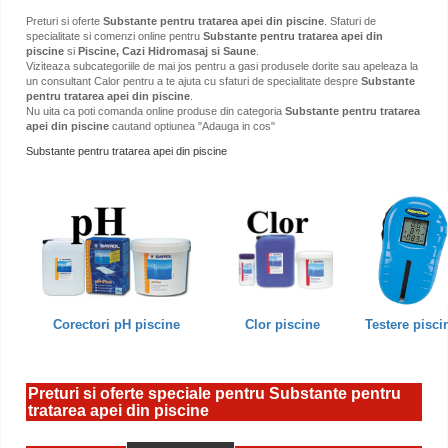
Preturi si oferte
Substante pentru tratarea apei din piscine
. Sfaturi de
specialitate si comenzi online pentru
Substante pentru tratarea apei din
piscine
si
Piscine, Cazi Hidromasaj si Saune
.
Viziteaza subcategoriile de mai jos pentru a gasi produsele dorite sau apeleaza la
un consultant Calor pentru a te ajuta cu sfaturi de specialitate despre
Substante
pentru tratarea apei din piscine
.
Nu uita ca poti comanda online produse din categoria
Substante pentru tratarea
apei din piscine
cautand optiunea "Adauga in cos"
Substante pentru tratarea apei din piscine
Corectori pH piscine
Clor piscine
Testere pisci
Preturi si oferte speciale pentru Substante pentru
tratarea apei din piscine