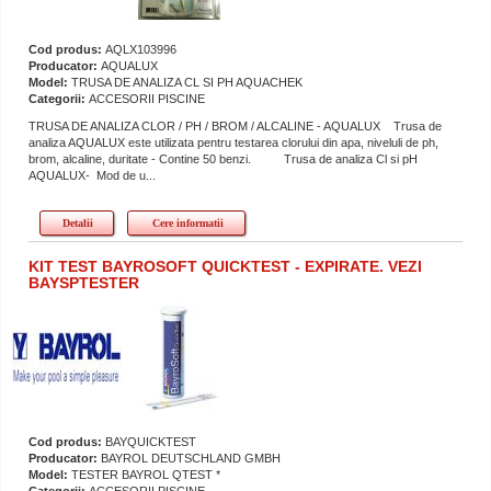
Cod produs:
AQLX103996
Producator:
AQUALUX
Model:
TRUSA DE ANALIZA CL SI PH AQUACHEK
Categorii:
ACCESORII PISCINE
TRUSA DE ANALIZA CLOR / PH / BROM / ALCALINE - AQUALUX Trusa de
analiza AQUALUX este utilizata pentru testarea clorului din apa, niveluli de ph,
brom, alcaline, duritate - Contine 50 benzi. Trusa de analiza Cl si pH
AQUALUX- Mod de u...
Detalii
Cere informatii
KIT TEST BAYROSOFT QUICKTEST - EXPIRATE. VEZI
BAYSPTESTER
Cod produs:
BAYQUICKTEST
Producator:
BAYROL DEUTSCHLAND GMBH
Model:
TESTER BAYROL QTEST *
Categorii:
ACCESORII PISCINE