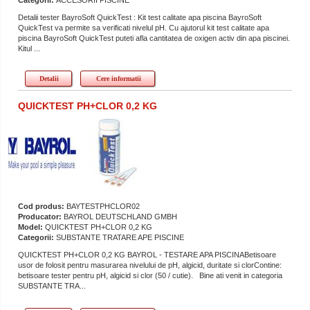
Detalii tester BayroSoft QuickTest : Kit test calitate apa piscina BayroSoft
QuickTest va permite sa verificati nivelul pH. Cu ajutorul kit test calitate apa
piscina BayroSoft QuickTest puteti afla cantitatea de oxigen activ din apa piscinei.
Kitul ...
Detalii
Cere informatii
QUICKTEST PH+CLOR 0,2 KG
Cod produs:
BAYTESTPHCLOR02
Producator:
BAYROL DEUTSCHLAND GMBH
Model:
QUICKTEST PH+CLOR 0,2 KG
Categorii:
SUBSTANTE TRATARE APE PISCINE
QUICKTEST PH+CLOR 0,2 KG BAYROL - TESTARE APA PISCINABetisoare
usor de folosit pentru masurarea nivelului de pH, algicid, duritate si clorContine:
betisoare tester pentru pH, algicid si clor (50 / cutie). Bine ati venit in categoria
SUBSTANTE TRA...