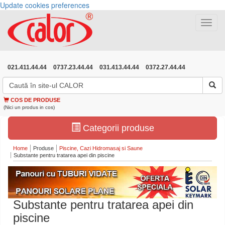
Update cookies preferences
Toggle
navigat
021.411.44.44
0737.23.44.44
031.413.44.44
0372.27.44.44
COS DE PRODUSE
(Nici un produs in cos)
Categorii produse
Home
Produse
Piscine, Cazi Hidromasaj si Saune
Substante pentru tratarea apei din piscine
Substante pentru tratarea apei din
piscine