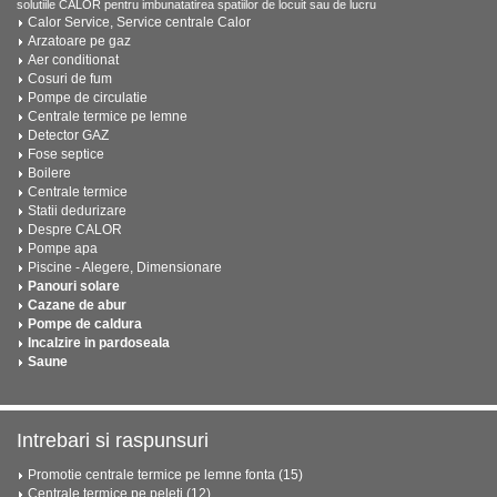
solutiile CALOR pentru imbunatatirea spatiilor de locuit sau de lucru
Calor Service, Service centrale Calor
Arzatoare pe gaz
Aer conditionat
Cosuri de fum
Pompe de circulatie
Centrale termice pe lemne
Detector GAZ
Fose septice
Boilere
Centrale termice
Statii dedurizare
Despre CALOR
Pompe apa
Piscine - Alegere, Dimensionare
Panouri solare
Cazane de abur
Pompe de caldura
Incalzire in pardoseala
Saune
Intrebari si raspunsuri
Promotie centrale termice pe lemne fonta (15)
Centrale termice pe peleti (12)