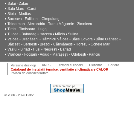
Salaj - Zalau
Satu Mare - Carei
Sibiu - Medias
Suceava - Falticeni - Cimpulung
Teleorman - Alexandria - Turnu Măgurele - Zimnicea -
Timis - Timisoara - Lugoj
Tulcea - Babadag • Isaccea • Măcin • Sulina
Valcea - Drăgășani - Râmnicu Vâlcea - Băile Govora • Băile Olănești •
Bălcești • Berbești • Brezoi • Călimănești • Horezu • Ocnele Mari
Vaslui - Birlad - Husi - Negresti - Barlad
Vrancea - Focșani - Adjud - Mărășești - Odobești - Panciu
ANPC
Termeni si conditii
Dictionar
Cariere
Versiune desktop
Catalogul de instalatii termice, ventilatie si climatizare CALOR
Politica de confidentialitate
© 2006 - 2026 Calor.