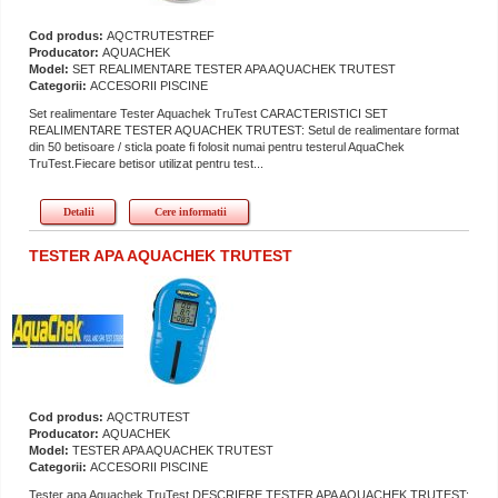
Cod produs:
AQCTRUTESTREF
Producator:
AQUACHEK
Model:
SET REALIMENTARE TESTER APA AQUACHEK TRUTEST
Categorii:
ACCESORII PISCINE
Set realimentare Tester Aquachek TruTest CARACTERISTICI SET
REALIMENTARE TESTER AQUACHEK TRUTEST: Setul de realimentare format
din 50 betisoare / sticla poate fi folosit numai pentru testerul AquaChek
TruTest.Fiecare betisor utilizat pentru test...
Detalii
Cere informatii
TESTER APA AQUACHEK TRUTEST
Cod produs:
AQCTRUTEST
Producator:
AQUACHEK
Model:
TESTER APA AQUACHEK TRUTEST
Categorii:
ACCESORII PISCINE
Tester apa Aquachek TruTest DESCRIERE TESTER APA AQUACHEK TRUTEST: