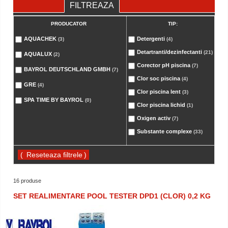
FILTREAZA
PRODUCATOR
TIP:
AQUACHEK
Detergenti
(3)
(4)
Detartranti/dezinfectanti
(21)
AQUALUX
(2)
Corector pH piscina
(7)
BAYROL DEUTSCHLAND GMBH
(7)
Clor soc piscina
(4)
GRE
(4)
Clor piscina lent
(3)
SPA TIME BY BAYROL
(0)
Clor piscina lichid
(1)
Oxigen activ
(7)
Substante complexe
(33)
(
)
16 produse
SET REALIMENTARE POOL TESTER DPD1 (CLOR) 0,2 KG