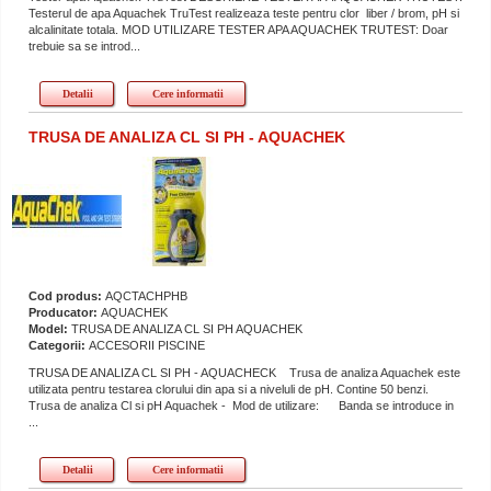
Testerul de apa Aquachek TruTest realizeaza teste pentru clor liber / brom, pH si
alcalinitate totala. MOD UTILIZARE TESTER APA AQUACHEK TRUTEST: Doar
trebuie sa se introd...
Detalii
Cere informatii
TRUSA DE ANALIZA CL SI PH - AQUACHEK
Cod produs:
AQCTACHPHB
Producator:
AQUACHEK
Model:
TRUSA DE ANALIZA CL SI PH AQUACHEK
Categorii:
ACCESORII PISCINE
TRUSA DE ANALIZA CL SI PH - AQUACHECK Trusa de analiza Aquachek este
utilizata pentru testarea clorului din apa si a niveluli de pH. Contine 50 benzi.
Trusa de analiza Cl si pH Aquachek - Mod de utilizare: Banda se introduce in
...
Detalii
Cere informatii