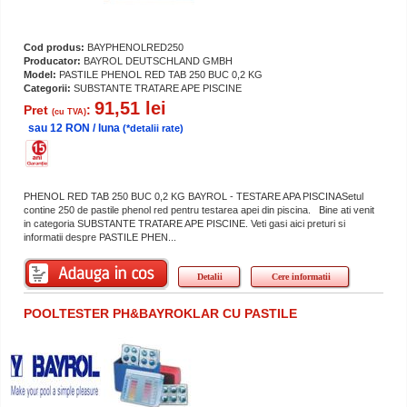
Cod produs:
BAYPHENOLRED250
Producator:
BAYROL DEUTSCHLAND GMBH
Model:
PASTILE PHENOL RED TAB 250 BUC 0,2 KG
Categorii:
SUBSTANTE TRATARE APE PISCINE
91,51 lei
Pret
:
(cu TVA)
sau 12 RON / luna
(*detalii rate)
PHENOL RED TAB 250 BUC 0,2 KG BAYROL - TESTARE APA PISCINASetul
contine 250 de pastile phenol red pentru testarea apei din piscina. Bine ati venit
in categoria SUBSTANTE TRATARE APE PISCINE. Veti gasi aici preturi si
informatii despre PASTILE PHEN...
Detalii
Cere informatii
POOLTESTER PH&BAYROKLAR CU PASTILE