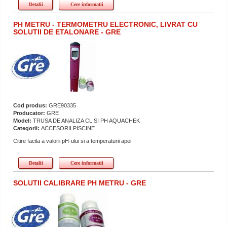
Detalii
Cere informatii
PH METRU - TERMOMETRU ELECTRONIC, LIVRAT CU
SOLUTII DE ETALONARE - GRE
Cod produs:
GRE90335
Producator:
GRE
Model:
TRUSA DE ANALIZA CL SI PH AQUACHEK
Categorii:
ACCESORII PISCINE
Citire facila a valorii pH-ului si a temperaturii apei
Detalii
Cere informatii
SOLUTII CALIBRARE PH METRU - GRE