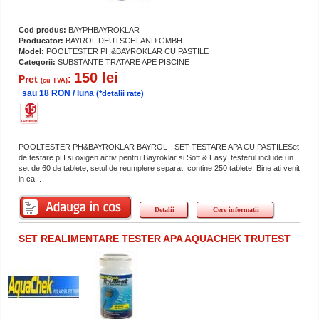
Cod produs:
BAYPHBAYROKLAR
Producator:
BAYROL DEUTSCHLAND GMBH
Model:
POOLTESTER PH&BAYROKLAR CU PASTILE
Categorii:
SUBSTANTE TRATARE APE PISCINE
150 lei
Pret
:
(cu TVA)
sau 18 RON / luna
(*detalii rate)
POOLTESTER PH&BAYROKLAR BAYROL - SET TESTARE APA CU PASTILESet
de testare pH si oxigen activ pentru Bayroklar si Soft & Easy. testerul include un
set de 60 de tablete; setul de reumplere separat, contine 250 tablete. Bine ati venit
in ca...
Detalii
Cere informatii
SET REALIMENTARE TESTER APA AQUACHEK TRUTEST