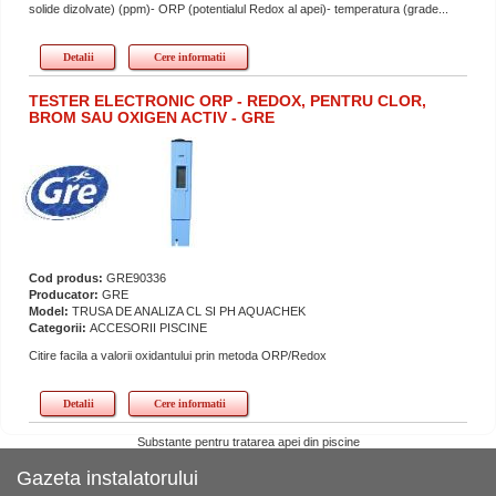
solide dizolvate) (ppm)- ORP (potentialul Redox al apei)- temperatura (grade...
Detalii
Cere informatii
TESTER ELECTRONIC ORP - REDOX, PENTRU CLOR,
BROM SAU OXIGEN ACTIV - GRE
Cod produs:
GRE90336
Producator:
GRE
Model:
TRUSA DE ANALIZA CL SI PH AQUACHEK
Categorii:
ACCESORII PISCINE
Citire facila a valorii oxidantului prin metoda ORP/Redox
Detalii
Cere informatii
Substante pentru tratarea apei din piscine
Gazeta instalatorului