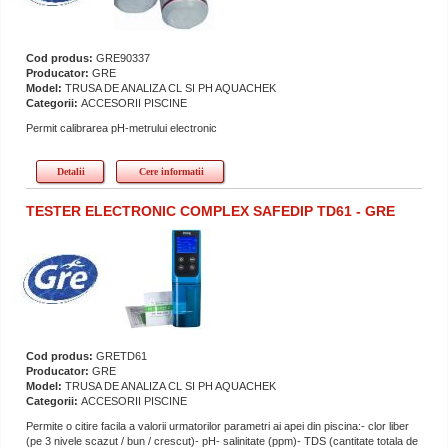
Cod produs:
GRE90337
Producator:
GRE
Model:
TRUSA DE ANALIZA CL SI PH AQUACHEK
Categorii:
ACCESORII PISCINE
Permit calibrarea pH-metrului electronic
Detalii
Cere informatii
TESTER ELECTRONIC COMPLEX SAFEDIP TD61 - GRE
Cod produs:
GRETD61
Producator:
GRE
Model:
TRUSA DE ANALIZA CL SI PH AQUACHEK
Categorii:
ACCESORII PISCINE
Permite o citire facila a valorii urmatorilor parametri ai apei din piscina:- clor liber
(pe 3 nivele scazut / bun / crescut)- pH- salinitate (ppm)- TDS (cantitate totala de