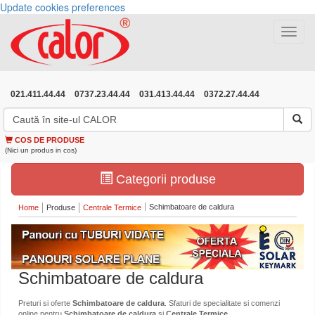
Update cookies preferences
Toggle
navigat
021.411.44.44
0737.23.44.44
031.413.44.44
0372.27.44.44
COS DE PRODUSE
(Nici un produs in cos)
Categorii produse
Schimbatoare de caldura
Home
Produse
Centrale Termice
Schimbatoare de caldura
Preturi si oferte
Schimbatoare de caldura
. Sfaturi de specialitate si comenzi
online pentru
Schimbatoare de caldura
si
Centrale Termice
.