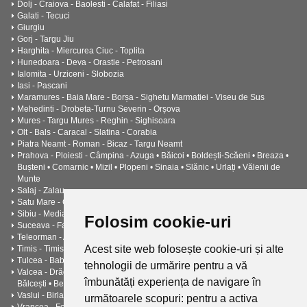
Dolj - Craiova - Baolesti - Calafat - Filiasi
Galati - Tecuci
Giurgiu
Gorj - Targu Jiu
Harghita - Miercurea Ciuc - Toplita
Hunedoara - Deva - Orastie - Petrosani
Ialomita - Urziceni - Slobozia
Iasi - Pascani
Maramures - Baia Mare - Borșa - Sighetu Marmatiei - Viseu de Sus
Mehedinti - Drobeta-Turnu Severin - Orșova
Mures - Targu Mures - Reghin - Sighisoara
Olt - Bals - Caracal - Slatina - Corabia
Piatra Neamt - Roman - Bicaz - Targu Neamt
Prahova - Ploiesti - Câmpina - Azuga • Băicoi • Boldești-Scăeni • Breaza •
Bușteni • Comarnic • Mizil • Plopeni • Sinaia • Slănic • Urlați • Vălenii de
Munte
Salaj - Zalau
Satu Mare - Carei
Sibiu - Medias
Folosim cookie-uri
Suceava - Falticeni - Cimpulung
Teleorman - Alexandria - Turnu Măgurele - Zimnicea -
Acest site web folosește cookie-uri și alte
Timis - Timisoara - Lugoj
Tulcea - Babadag • Isaccea • Măcin • Sulina
tehnologii de urmărire pentru a vă
Valcea - Drăgășani - Râmnicu Vâlcea - Băile Govora • Băile Olănești •
îmbunătăți experiența de navigare în
Bălcești • Berbești • Brezoi • Călimănești • Horezu • Ocnele Mari
Vaslui - Birlad - Husi - Negresti - Barlad
următoarele scopuri:
pentru a activa
Vrancea - Focșani - Adjud - Mărășești - Odobești - Panciu