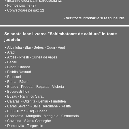
Incalzire electrica in pardoseala (2)
Pompe piscine (2)
Convectoare pe gaz (2)
Vezi toate intrebarile si raspunsurile
Se poate face livrarea "Schimbatoare de caldura" in toate
judetele
Alba Iulia - Blaj - Sebeș - Cugir - Aiud
Arad
Arges - Pitesti - Curtea de Arges
Bacau
Bihor - Oradea
Bistrita Nasaud
Botosani
Braila - Făurei
Brasov - Predeal - Fagaras - Victoria
Bucuresti Ilfov
Buzau - Râmnicu Sărat
Calarasi - Oltenita - Lehliu - Fundulea
Caras Severin - Baile Herculane - Resita
Cluj - Turda - Dej - Gherla
Constanta - Mangalia - Medgidia - Cernavoda
Covasna - Sfantu Gheorghe
Dambovita - Targoviste