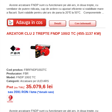
Aceste arzatoare FNDP sunt cu functionare pe ulei ars, in doua trepte, cu
ventilator de putere ridicata, cap de ardere cu ajustari eficiente si stabilitate mare
a flacarii. Sunt valabile pentru ulei ars de pana la 20°E la 50°C. Componentele ...
Detalii
Cere informatii
ARZATOR CLU 2 TREPTE FNDP 100/2 TC (455-1137 KW)
Cod produs:
FBRFNDP1002TC
Producator:
FBR
Model:
FNDP 100/2 TC
Categorii:
Arzatoare pe ULEI ARS
35.079,6 lei
Pret
:
(cu TVA)
sau 3591 RON / luna
(*detalii rate)
Aceste arzatoare FNDP sunt cu functionare pe ulei ars, in doua trepte, cu