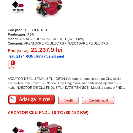
Cod produs:
FBRFNDL8TL
Producator:
FBR
Model:
ARZATOR ULEI ARS FNDL 8 TL (57-91 KW)
Categorii:
ARZATOARE PE ULEI ARS - INJECTOARE PE ULEI ARS
21.237,9 lei
Pret
:
(cu TVA)
sau 2174 RON / luna
(*detalii rate)
ARZATOR DE CLU FNDL 8 TL - DETALII Arzator cu functionare pe CLU si ulei
ars; Putere min - max: 57 - 91 kW; Cap lung; Consum combustibil injector : 5 - 8
kg/h. INJECTOR DE CLU FNDL 8 TL - DATE TEHNICE Model arzatoare FND...
Detalii
Cere informatii
ARZATOR CLU FNDL 16 TC (80-182 KW)