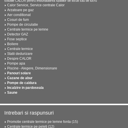
solutiile CALOR pentru imbunatatirea spatiilor de locuit sau de lucru
Calor Service, Service centrale Calor
Arzatoare pe gaz
Aer conditionat
Cosuri de fum
Pompe de circulatie
Centrale termice pe lemne
Detector GAZ
Fose septice
Boilere
Centrale termice
Statii dedurizare
Despre CALOR
Pompe apa
Piscine - Alegere, Dimensionare
Panouri solare
Cazane de abur
Pompe de caldura
Incalzire in pardoseala
Saune
Intrebari si raspunsuri
Promotie centrale termice pe lemne fonta (15)
Centrale termice pe peleti (12)