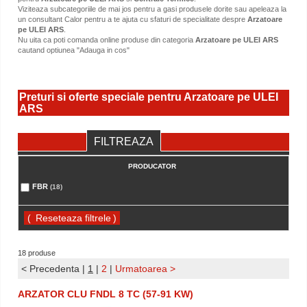
Viziteaza subcategoriile de mai jos pentru a gasi produsele dorite sau apeleaza la
un consultant Calor pentru a te ajuta cu sfaturi de specialitate despre
Arzatoare
pe ULEI ARS
.
Nu uita ca poti comanda online produse din categoria
Arzatoare pe ULEI ARS
cautand optiunea "Adauga in cos"
Preturi si oferte speciale pentru Arzatoare pe ULEI
ARS
FILTREAZA
PRODUCATOR
FBR
(18)
(
)
18 produse
< Precedenta
|
1
|
2
|
Urmatoarea >
ARZATOR CLU FNDL 8 TC (57-91 KW)