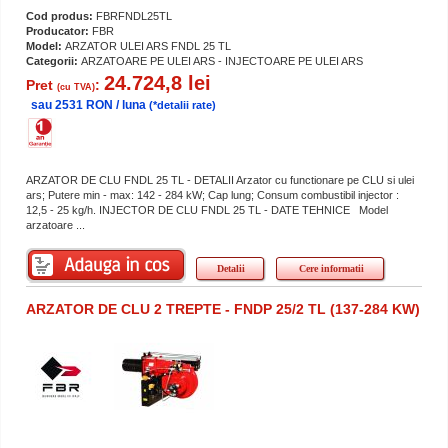
Cod produs:
FBRFNDL25TL
Producator:
FBR
Model:
ARZATOR ULEI ARS FNDL 25 TL
Categorii:
ARZATOARE PE ULEI ARS - INJECTOARE PE ULEI ARS
24.724,8 lei
Pret
:
(cu TVA)
sau 2531 RON / luna
(*detalii rate)
ARZATOR DE CLU FNDL 25 TL - DETALII Arzator cu functionare pe CLU si ulei
ars; Putere min - max: 142 - 284 kW; Cap lung; Consum combustibil injector :
12,5 - 25 kg/h. INJECTOR DE CLU FNDL 25 TL - DATE TEHNICE Model
arzatoare ...
Detalii
Cere informatii
ARZATOR DE CLU 2 TREPTE - FNDP 25/2 TL (137-284 KW)