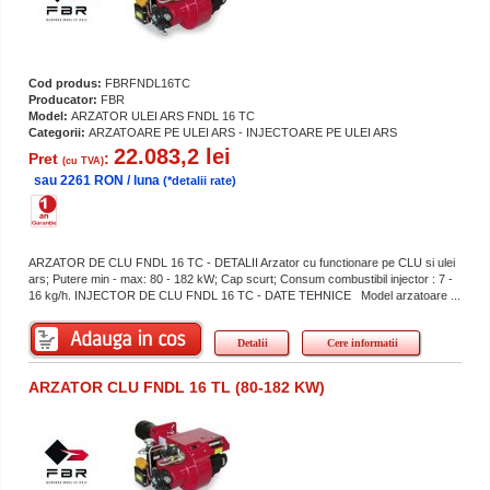
Cod produs:
FBRFNDL16TC
Producator:
FBR
Model:
ARZATOR ULEI ARS FNDL 16 TC
Categorii:
ARZATOARE PE ULEI ARS - INJECTOARE PE ULEI ARS
22.083,2 lei
Pret
:
(cu TVA)
sau 2261 RON / luna
(*detalii rate)
ARZATOR DE CLU FNDL 16 TC - DETALII Arzator cu functionare pe CLU si ulei
ars; Putere min - max: 80 - 182 kW; Cap scurt; Consum combustibil injector : 7 -
16 kg/h. INJECTOR DE CLU FNDL 16 TC - DATE TEHNICE Model arzatoare ...
Detalii
Cere informatii
ARZATOR CLU FNDL 16 TL (80-182 KW)