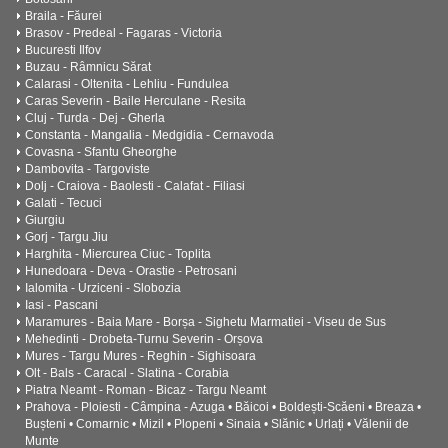
Braila - Făurei
Brasov - Predeal - Fagaras - Victoria
Bucuresti Ilfov
Buzau - Râmnicu Sărat
Calarasi - Oltenita - Lehliu - Fundulea
Caras Severin - Baile Herculane - Resita
Cluj - Turda - Dej - Gherla
Constanta - Mangalia - Medgidia - Cernavoda
Covasna - Sfantu Gheorghe
Dambovita - Targoviste
Dolj - Craiova - Baolesti - Calafat - Filiasi
Galati - Tecuci
Giurgiu
Gorj - Targu Jiu
Harghita - Miercurea Ciuc - Toplita
Hunedoara - Deva - Orastie - Petrosani
Ialomita - Urziceni - Slobozia
Iasi - Pascani
Maramures - Baia Mare - Borșa - Sighetu Marmatiei - Viseu de Sus
Mehedinti - Drobeta-Turnu Severin - Orșova
Mures - Targu Mures - Reghin - Sighisoara
Olt - Bals - Caracal - Slatina - Corabia
Piatra Neamt - Roman - Bicaz - Targu Neamt
Prahova - Ploiesti - Câmpina - Azuga • Băicoi • Boldești-Scăeni • Breaza •
Bușteni • Comarnic • Mizil • Plopeni • Sinaia • Slănic • Urlați • Vălenii de
Munte