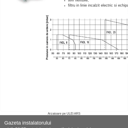
tevi flexibile;
filtru
in linie incalz
it electric si echi
GENERALITATI ARZATOARE PE ULEI ARS
Arzatoare pe ULEI ARS
Gazeta instalatorului