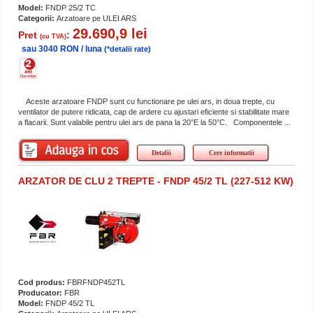
Model:
FNDP 25/2 TC
Categorii:
Arzatoare pe ULEI ARS
29.690,9 lei
Pret
:
(cu TVA)
sau 3040 RON / luna
(*detalii rate)
Aceste arzatoare FNDP sunt cu functionare pe ulei ars, in doua trepte, cu
ventilator de putere ridicata, cap de ardere cu ajustari eficiente si stabilitate mare
a flacarii. Sunt valabile pentru ulei ars de pana la 20°E la 50°C. Componentele ...
Detalii
Cere informatii
ARZATOR DE CLU 2 TREPTE - FNDP 45/2 TL (227-512 KW)
Cod produs:
FBRFNDP452TL
Producator:
FBR
Model:
FNDP 45/2 TL