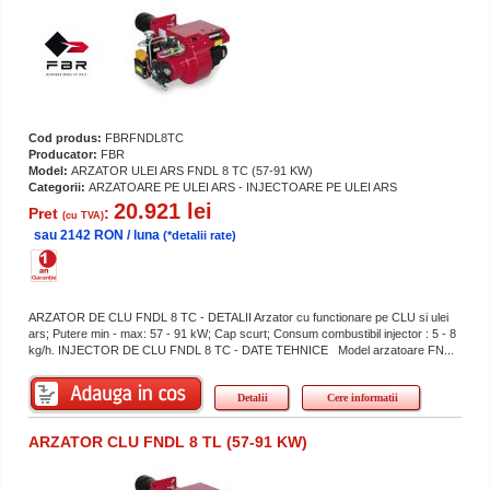
Cod produs:
FBRFNDL8TC
Producator:
FBR
Model:
ARZATOR ULEI ARS FNDL 8 TC (57-91 KW)
Categorii:
ARZATOARE PE ULEI ARS - INJECTOARE PE ULEI ARS
20.921 lei
Pret
:
(cu TVA)
sau 2142 RON / luna
(*detalii rate)
ARZATOR DE CLU FNDL 8 TC - DETALII Arzator cu functionare pe CLU si ulei
ars; Putere min - max: 57 - 91 kW; Cap scurt; Consum combustibil injector : 5 - 8
kg/h. INJECTOR DE CLU FNDL 8 TC - DATE TEHNICE Model arzatoare FN...
Detalii
Cere informatii
ARZATOR CLU FNDL 8 TL (57-91 KW)