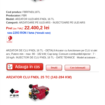
Cod produs:
FBRFNDL16TL
Producator:
FBR
Model:
ARZATOR ULEI ARS FNDL 16 TL
Categorii:
ARZATOARE PE ULEI ARS - INJECTOARE PE ULEI ARS
22.400,2 lei
Pret
:
(cu TVA)
sau 2293 RON / luna
(*detalii rate)
ARZATOR DE CLU FNDL 16 TL - DETALII Arzator cu functionare pe CLU si ulei
ars; Putere min - max: 80 - 182 kW; Cap lung; Consum combustibil injector : 7 -
16 kg/h. INJECTOR DE CLU FNDL 16 TL - DATE TEHNICE Model arzatoare ...
Detalii
Cere informatii
ARZATOR CLU FNDL 25 TC (142-284 KW)