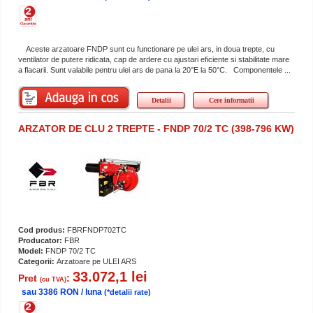
Aceste arzatoare FNDP sunt cu functionare pe ulei ars, in doua trepte, cu
ventilator de putere ridicata, cap de ardere cu ajustari eficiente si stabilitate mare
a flacarii. Sunt valabile pentru ulei ars de pana la 20°E la 50°C. Componentele ...
Detalii
Cere informatii
ARZATOR DE CLU 2 TREPTE - FNDP 70/2 TC (398-796 KW)
Cod produs:
FBRFNDP702TC
Producator:
FBR
Model:
FNDP 70/2 TC
Categorii:
Arzatoare pe ULEI ARS
33.072,1 lei
Pret
:
(cu TVA)
sau 3386 RON / luna
(*detalii rate)