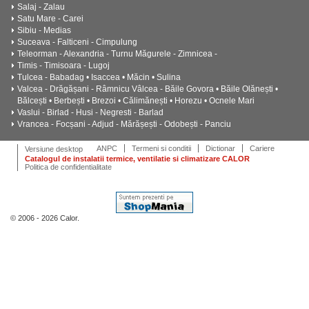
Salaj - Zalau
Satu Mare - Carei
Sibiu - Medias
Suceava - Falticeni - Cimpulung
Teleorman - Alexandria - Turnu Măgurele - Zimnicea -
Timis - Timisoara - Lugoj
Tulcea - Babadag • Isaccea • Măcin • Sulina
Valcea - Drăgășani - Râmnicu Vâlcea - Băile Govora • Băile Olănești •
Bălcești • Berbești • Brezoi • Călimănești • Horezu • Ocnele Mari
Vaslui - Birlad - Husi - Negresti - Barlad
Vrancea - Focșani - Adjud - Mărășești - Odobești - Panciu
ANPC
Termeni si conditii
Dictionar
Cariere
Versiune desktop
Catalogul de instalatii termice, ventilatie si climatizare CALOR
Politica de confidentialitate
© 2006 - 2026 Calor.