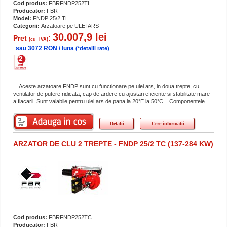
Cod produs:
FBRFNDP252TL
Producator:
FBR
Model:
FNDP 25/2 TL
Categorii:
Arzatoare pe ULEI ARS
30.007,9 lei
Pret
:
(cu TVA)
sau 3072 RON / luna
(*detalii rate)
Aceste arzatoare FNDP sunt cu functionare pe ulei ars, in doua trepte, cu
ventilator de putere ridicata, cap de ardere cu ajustari eficiente si stabilitate mare
a flacarii. Sunt valabile pentru ulei ars de pana la 20°E la 50°C. Componentele ...
Detalii
Cere informatii
ARZATOR DE CLU 2 TREPTE - FNDP 25/2 TC (137-284 KW)
Cod produs:
FBRFNDP252TC
Producator:
FBR