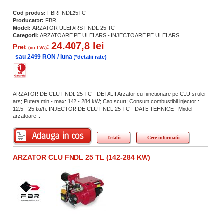
Cod produs:
FBRFNDL25TC
Producator:
FBR
Model:
ARZATOR ULEI ARS FNDL 25 TC
Categorii:
ARZATOARE PE ULEI ARS - INJECTOARE PE ULEI ARS
24.407,8 lei
Pret
:
(cu TVA)
sau 2499 RON / luna
(*detalii rate)
ARZATOR DE CLU FNDL 25 TC - DETALII Arzator cu functionare pe CLU si ulei
ars; Putere min - max: 142 - 284 kW; Cap scurt; Consum combustibil injector :
12,5 - 25 kg/h. INJECTOR DE CLU FNDL 25 TC - DATE TEHNICE Model
arzatoare...
Detalii
Cere informatii
ARZATOR CLU FNDL 25 TL (142-284 KW)