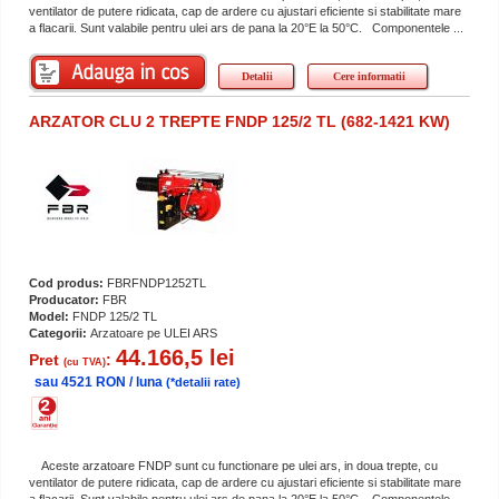
ventilator de putere ridicata, cap de ardere cu ajustari eficiente si stabilitate mare
a flacarii. Sunt valabile pentru ulei ars de pana la 20°E la 50°C. Componentele ...
Detalii
Cere informatii
ARZATOR CLU 2 TREPTE FNDP 125/2 TL (682-1421 KW)
Cod produs:
FBRFNDP1252TL
Producator:
FBR
Model:
FNDP 125/2 TL
Categorii:
Arzatoare pe ULEI ARS
44.166,5 lei
Pret
:
(cu TVA)
sau 4521 RON / luna
(*detalii rate)
Aceste arzatoare FNDP sunt cu functionare pe ulei ars, in doua trepte, cu
ventilator de putere ridicata, cap de ardere cu ajustari eficiente si stabilitate mare
a flacarii. Sunt valabile pentru ulei ars de pana la 20°E la 50°C. Componentele ...