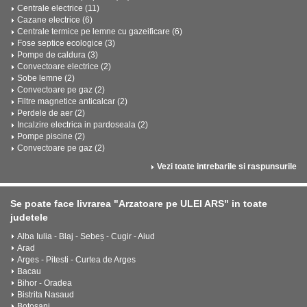
Centrale electrice (11)
Cazane electrice (6)
Centrale termice pe lemne cu gazeificare (6)
Fose septice ecologice (3)
Pompe de caldura (3)
Convectoare electrice (2)
Sobe lemne (2)
Convectoare pe gaz (2)
Filtre magnetice anticalcar (2)
Perdele de aer (2)
Incalzire electrica in pardoseala (2)
Pompe piscine (2)
Convectoare pe gaz (2)
Vezi toate intrebarile si raspunsurile
Se poate face livrarea "Arzatoare pe ULEI ARS" in toate
judetele
Alba Iulia - Blaj - Sebeș - Cugir - Aiud
Arad
Arges - Pitesti - Curtea de Arges
Bacau
Bihor - Oradea
Bistrita Nasaud
Botosani