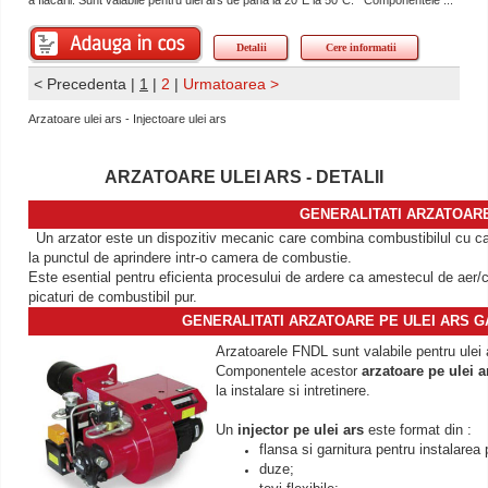
Detalii
Cere informatii
< Precedenta
|
1
|
2
|
Urmatoarea >
Arzatoare ulei ars - Injectoare ulei ars
ARZATOARE ULEI ARS - DETALII
GENERALITATI ARZATOARE
Un arzator este un dispozitiv mecanic care combina combustibilul cu can
la punctul de aprindere intr-o camera de combustie.
Este esential pentru eficienta procesului de ardere ca amestecul de aer/
picaturi de combustibil pur.
GENERALITATI ARZATOARE PE ULEI ARS 
Arzatoarele FNDL sunt valabile pentru ulei 
Componentele acestor
arzatoare pe ulei a
la instalare si intretinere.
Un
injector pe ulei ars
este format din :
flansa si garnitura pentru instalarea
duze;