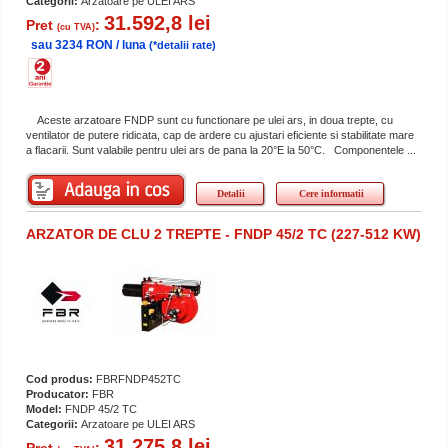
Categorii:
Arzatoare pe ULEI ARS
31.592,8 lei
Pret
:
(cu TVA)
sau 3234 RON / luna
(*detalii rate)
Aceste arzatoare FNDP sunt cu functionare pe ulei ars, in doua trepte, cu
ventilator de putere ridicata, cap de ardere cu ajustari eficiente si stabilitate mare
a flacarii. Sunt valabile pentru ulei ars de pana la 20°E la 50°C. Componentele ...
Detalii
Cere informatii
ARZATOR DE CLU 2 TREPTE - FNDP 45/2 TC (227-512 KW)
Cod produs:
FBRFNDP452TC
Producator:
FBR
Model:
FNDP 45/2 TC
Categorii:
Arzatoare pe ULEI ARS
31.275,8 lei
Pret
: