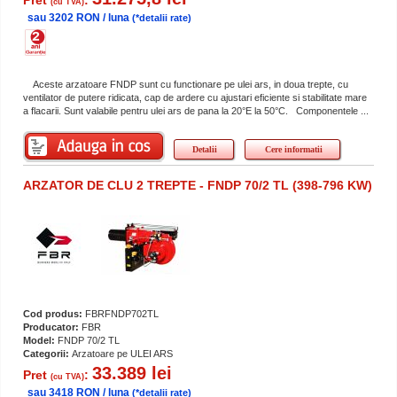
(cu TVA)
sau 3202 RON / luna
(*detalii rate)
Aceste arzatoare FNDP sunt cu functionare pe ulei ars, in doua trepte, cu
ventilator de putere ridicata, cap de ardere cu ajustari eficiente si stabilitate mare
a flacarii. Sunt valabile pentru ulei ars de pana la 20°E la 50°C. Componentele ...
Detalii
Cere informatii
ARZATOR DE CLU 2 TREPTE - FNDP 70/2 TL (398-796 KW)
Cod produs:
FBRFNDP702TL
Producator:
FBR
Model:
FNDP 70/2 TL
Categorii:
Arzatoare pe ULEI ARS
33.389 lei
Pret
:
(cu TVA)
sau 3418 RON / luna
(*detalii rate)