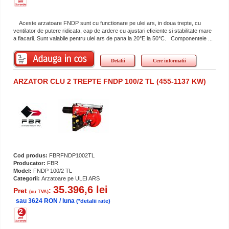
Aceste arzatoare FNDP sunt cu functionare pe ulei ars, in doua trepte, cu
ventilator de putere ridicata, cap de ardere cu ajustari eficiente si stabilitate mare
a flacarii. Sunt valabile pentru ulei ars de pana la 20°E la 50°C. Componentele ...
Detalii
Cere informatii
ARZATOR CLU 2 TREPTE FNDP 100/2 TL (455-1137 KW)
Cod produs:
FBRFNDP1002TL
Producator:
FBR
Model:
FNDP 100/2 TL
Categorii:
Arzatoare pe ULEI ARS
35.396,6 lei
Pret
:
(cu TVA)
sau 3624 RON / luna
(*detalii rate)