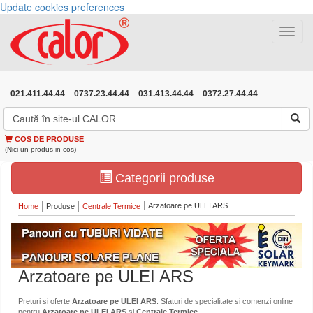
Update cookies preferences
Toggle
navigat
021.411.44.44
0737.23.44.44
031.413.44.44
0372.27.44.44
COS DE PRODUSE
(Nici un produs in cos)
Categorii produse
Arzatoare pe ULEI ARS
Home
Produse
Centrale Termice
Arzatoare pe ULEI ARS
Preturi si oferte
Arzatoare pe ULEI ARS
. Sfaturi de specialitate si comenzi online
pentru
Arzatoare pe ULEI ARS
si
Centrale Termice
.