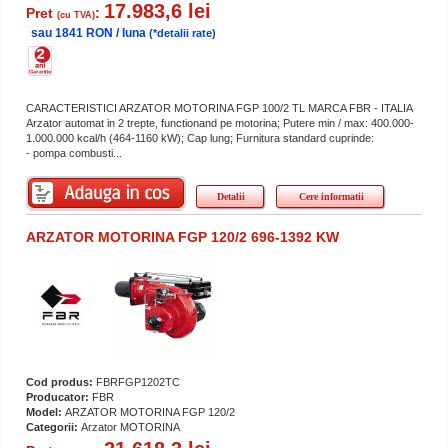
17.983,6 lei
Pret
:
(cu TVA)
sau 1841 RON / luna
(*detalii rate)
CARACTERISTICI ARZATOR MOTORINA FGP 100/2 TL MARCA FBR - ITALIA
Arzator automat in 2 trepte, functionand pe motorina; Putere min / max: 400.000-
1.000.000 kcal/h (464-1160 kW); Cap lung; Furnitura standard cuprinde:
- pompa combusti...
Detalii
Cere informatii
ARZATOR MOTORINA FGP 120/2 696-1392 KW
Cod produs:
FBRFGP1202TC
Producator:
FBR
Model:
ARZATOR MOTORINA FGP 120/2
Categorii:
Arzator MOTORINA