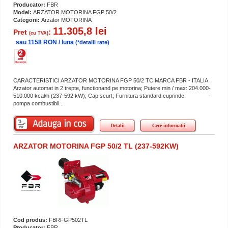
Producator:
FBR
Model:
ARZATOR MOTORINA FGP 50/2
Categorii:
Arzator MOTORINA
11.305,8 lei
Pret
:
(cu TVA)
sau 1158 RON / luna
(*detalii rate)
CARACTERISTICI ARZATOR MOTORINA FGP 50/2 TC MARCA FBR - ITALIA
Arzator automat in 2 trepte, functionand pe motorina; Putere min / max: 204.000-
510.000 kcal/h (237-592 kW); Cap scurt; Furnitura standard cuprinde: -
pompa combustibil...
Detalii
Cere informatii
ARZATOR MOTORINA FGP 50/2 TL (237-592KW)
Cod produs:
FBRFGP502TL
Producator:
FBR