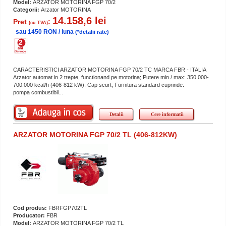
Model:
ARZATOR MOTORINA FGP 70/2
Categorii:
Arzator MOTORINA
14.158,6 lei
Pret
:
(cu TVA)
sau 1450 RON / luna
(*detalii rate)
CARACTERISTICI ARZATOR MOTORINA FGP 70/2 TC MARCA FBR - ITALIA
Arzator automat in 2 trepte, functionand pe motorina; Putere min / max: 350.000-
700.000 kcal/h (406-812 kW); Cap scurt; Furnitura standard cuprinde: -
pompa combustibil...
Detalii
Cere informatii
ARZATOR MOTORINA FGP 70/2 TL (406-812KW)
Cod produs:
FBRFGP702TL
Producator:
FBR
Model:
ARZATOR MOTORINA FGP 70/2 TL