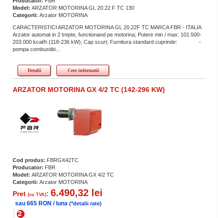
Producator:
FBR
Model:
ARZATOR MOTORINA GL 20.22 F TC 130
Categorii:
Arzator MOTORINA
CARACTERISTICI ARZATOR MOTORINA GL 20.22F TC MARCA FBR - ITALIA
Arzator automat in 2 trepte, functionand pe motorina; Putere min / max: 101.500-
203.000 kcal/h (118-236 kW); Cap scurt; Furnitura standard cuprinde: -
pompa combustibi...
Detalii
Cere informatii
ARZATOR MOTORINA GX 4/2 TC (142-296 KW)
Cod produs:
FBRGX42TC
Producator:
FBR
Model:
ARZATOR MOTORINA GX 4/2 TC
Categorii:
Arzator MOTORINA
6.490,32 lei
Pret
:
(cu TVA)
sau 665 RON / luna
(*detalii rate)