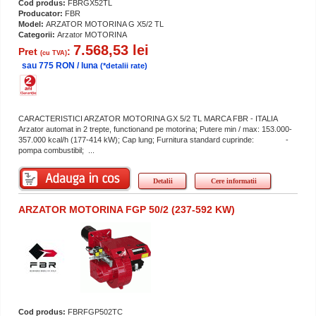
Cod produs:
FBRGX52TL
Producator:
FBR
Model:
ARZATOR MOTORINA G X5/2 TL
Categorii:
Arzator MOTORINA
7.568,53 lei
Pret
:
(cu TVA)
sau 775 RON / luna
(*detalii rate)
CARACTERISTICI ARZATOR MOTORINA GX 5/2 TL MARCA FBR - ITALIA
Arzator automat in 2 trepte, functionand pe motorina; Putere min / max: 153.000-
357.000 kcal/h (177-414 kW); Cap lung; Furnitura standard cuprinde: -
pompa combustibil; ...
Detalii
Cere informatii
ARZATOR MOTORINA FGP 50/2 (237-592 KW)
Cod produs:
FBRFGP502TC