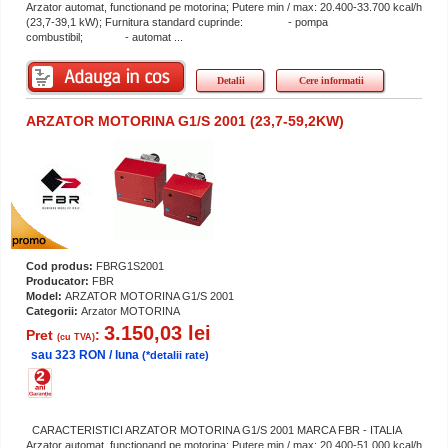
Arzator automat, functionand pe motorina; Putere min / max: 20.400-33.700 kcal/h
(23,7-39,1 kW); Furnitura standard cuprinde: - pompa
combustibil; - automat ...
Detalii
Cere informatii
ARZATOR MOTORINA G1/S 2001 (23,7-59,2KW)
Cod produs:
FBRG1S2001
Producator:
FBR
Model:
ARZATOR MOTORINA G1/S 2001
Categorii:
Arzator MOTORINA
3.150,03 lei
Pret
:
(cu TVA)
sau 323 RON / luna
(*detalii rate)
CARACTERISTICI ARZATOR MOTORINA G1/S 2001 MARCA FBR - ITALIA
Arzator automat, functionand pe motorina; Putere min / max: 20.400-51.000 kcal/h