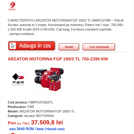
CARACTERISTICI ARZATOR MOTORINA FGP 150/2 TL MARCA FBR - ITALIA
Arzator automat in 2 trepte, functionand pe motorina; Putere min / max: 750.000-
1.500.000 kcal/h (870-1740 kW); Cap lung; Furnitura standard cuprinde:
- pompa combusti...
Detalii
Cere informatii
ARZATOR MOTORINA FGP 190/3 TL 700-2390 KW
Cod produs:
FBRFGP1903TL
Producator:
FBR
Model:
ARZATOR MOTORINA FGP 190/3 TL
Categorii:
Arzator MOTORINA
37.509,8 lei
Pret
:
(cu TVA)
sau 3840 RON / luna
(*detalii rate)