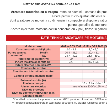
INJECTOARE MOTORINA SERIA G0 - G2 2001
Arzatoare motorina cu o treapta
, rama de aluminiu, carcasa de prot
ardere pentru micro ajustari eficiente si s
Sunt arzatoare pe motorina cu dimensiuni compacte si dispunere ration
pentru operatiile de montare 
Aceste injectoare motorina contin conectori cu 7 poli, flanse si garnituri
DATE TEHNICE ARZATOARE PE
MOTORINA
Model arzator
G0R ÷ G0S 2001
G1R ÷ G1S 2001
G
Consum combustibil (kg/h)
2,0 - 3,3
2,0 - 5,0
Putere termica
Mcal/h
20,4 - 33,7
20,4 - 51
min-max*
kW
23,7 - 39,1
23,7 - 39,1
Putere motor arzator (W)
90
100
Putere maxima absorbita (W)
325
455 ÷ 335
Putere electrica nominala (W)
-
-
Combustibil arzator
Functionare intermitenta arzator
-
-
Conditii de utilizare/depozitare
-
-
Putere absorbita (A)
-
-
Presiune pompa
10 - 12 bar (Max 15 b
Alimentare electrica
monofazate 230V (-15% + 1
Nivel de protectie
Nivel de zgomot** (dBA) min-max
-
-
Greutate arzator
-
-
* Conditii de referinta: temperatura camerei 20°C, presiune atmosferica 1013 mbar, al
** Presiune sonora masurata in laboratorul de ardere, cu arzator functional pe un 