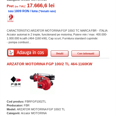
17.666,6 lei
Pret
:
(cu TVA)
sau 1809 RON / luna
(*detalii rate)
CARACTERISTICI ARZATOR MOTORINA FGP 100/2 TC MARCA FBR - ITALIA
Arzator automat in 2 trepte, functionand pe motorina; Putere min / max: 400.000-
1.000.000 kcal/h (464-1160 kW); Cap scurt; Furnitura standard cuprinde:
- pompa combust...
Detalii
Cere informatii
ARZATOR MOTORINA FGP 100/2 TL 464-1160KW
Cod produs:
FBRFGP1002TL
Producator:
FBR
Model:
ARZATOR MOTORINA FGP 100/2 TL
Categorii:
Arzator MOTORINA