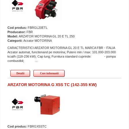
Cod produs:
FBRGL20ETL
Producator:
FBR
Model:
ARZATOR MOTORINA GL 20 E TL 250
Categorii:
Arzator MOTORINA
CARACTERISTICI ARZATOR MOTORINA GL 20 E TL MARCA FBR - ITALIA
Arzator automat, functionand pe motorina; Putere min / max: 101.000-203.000
kcal/h (118-236 kW); Cap lung; Furnitura standard cuprinde: - pompa
combustibil; ...
Detalii
Cere informatii
ARZATOR MOTORINA G X5S TC (142-355 KW)
Cod produs:
FBRGX5STC