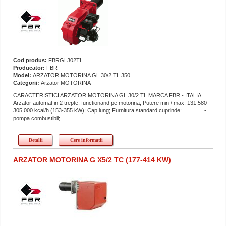
Cod produs:
FBRGL302TL
Producator:
FBR
Model:
ARZATOR MOTORINA GL 30/2 TL 350
Categorii:
Arzator MOTORINA
CARACTERISTICI ARZATOR MOTORINA GL 30/2 TL MARCA FBR - ITALIA
Arzator automat in 2 trepte, functionand pe motorina; Putere min / max: 131.580-
305.000 kcal/h (153-355 kW); Cap lung; Furnitura standard cuprinde: -
pompa combustibil; ...
Detalii
Cere informatii
ARZATOR MOTORINA G X5/2 TC (177-414 KW)