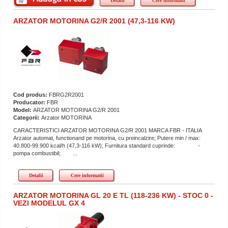
Detalii
Cere informatii
ARZATOR MOTORINA G2/R 2001 (47,3-116 KW)
Cod produs:
FBRG2R2001
Producator:
FBR
Model:
ARZATOR MOTORINA G2/R 2001
Categorii:
Arzator MOTORINA
CARACTERISTICI ARZATOR MOTORINA G2/R 2001 MARCA FBR - ITALIA
Arzator automat, functionand pe motorina, cu preincalzire; Putere min / max:
40.800-99.900 kcal/h (47,3-116 kW); Furnitura standard cuprinde: -
pompa combustibil; ...
Detalii
Cere informatii
ARZATOR MOTORINA GL 20 E TL (118-236 KW) - STOC 0 -
VEZI MODELUL GX 4