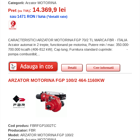
Categorii:
Arzator MOTORINA
14.369,9 lei
Pret
:
(cu TVA)
sau 1471 RON / luna
(*detalii rate)
CARACTERISTICI ARZATOR MOTORINA FGP 70/2 TL MARCA FBR - ITALIA
Arzator automat in 2 trepte, functionand pe motorina; Putere min / max: 350.000-
700.000 kcal/h (406-812 kW); Cap lung; Furnitura standard cuprinde: -
pompa combustibil;...
Detalii
Cere informatii
ARZATOR MOTORINA FGP 100/2 464-1160KW
Cod produs:
FBRFGP1002TC
Producator:
FBR
Model:
ARZATOR MOTORINA FGP 100/2
Categorii:
Arzator MOTORINA