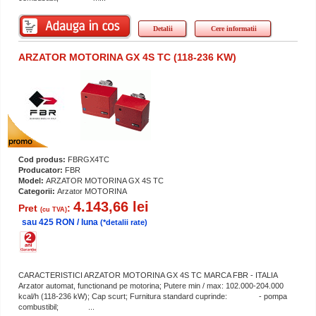
Detalii
Cere informatii
ARZATOR MOTORINA GX 4S TC (118-236 KW)
Cod produs:
FBRGX4TC
Producator:
FBR
Model:
ARZATOR MOTORINA GX 4S TC
Categorii:
Arzator MOTORINA
4.143,66 lei
Pret
:
(cu TVA)
sau 425 RON / luna
(*detalii rate)
CARACTERISTICI ARZATOR MOTORINA GX 4S TC MARCA FBR - ITALIA
Arzator automat, functionand pe motorina; Putere min / max: 102.000-204.000
kcal/h (118-236 kW); Cap scurt; Furnitura standard cuprinde: - pompa
combustibil; ...