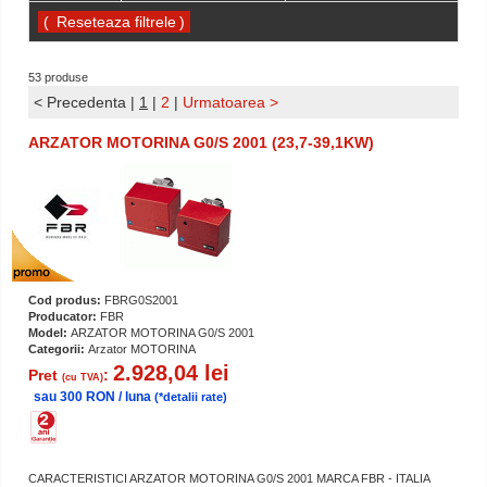
(
)
53 produse
< Precedenta
|
1
|
2
|
Urmatoarea >
ARZATOR MOTORINA G0/S 2001 (23,7-39,1KW)
Cod produs:
FBRG0S2001
Producator:
FBR
Model:
ARZATOR MOTORINA G0/S 2001
Categorii:
Arzator MOTORINA
2.928,04 lei
Pret
:
(cu TVA)
sau 300 RON / luna
(*detalii rate)
CARACTERISTICI ARZATOR MOTORINA G0/S 2001 MARCA FBR - ITALIA