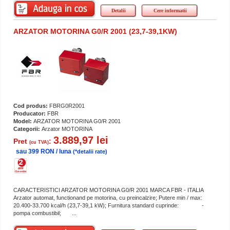
Detalii
Cere informatii
ARZATOR MOTORINA G0/R 2001 (23,7-39,1KW)
Cod produs:
FBRG0R2001
Producator:
FBR
Model:
ARZATOR MOTORINA G0/R 2001
Categorii:
Arzator MOTORINA
3.889,97 lei
Pret
:
(cu TVA)
sau 399 RON / luna
(*detalii rate)
CARACTERISTICI ARZATOR MOTORINA G0/R 2001 MARCA FBR - ITALIA
Arzator automat, functionand pe motorina, cu preincalzire; Putere min / max:
20.400-33.700 kcal/h (23,7-39,1 kW); Furnitura standard cuprinde: -
pompa combustibil; ...