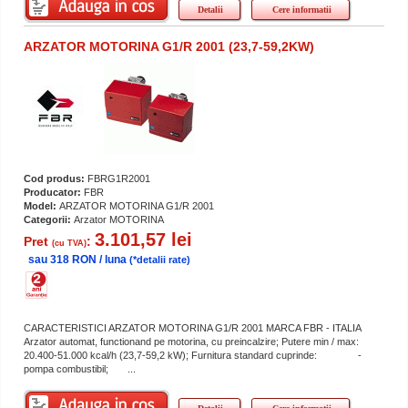
Detalii
Cere informatii
ARZATOR MOTORINA G1/R 2001 (23,7-59,2KW)
Cod produs:
FBRG1R2001
Producator:
FBR
Model:
ARZATOR MOTORINA G1/R 2001
Categorii:
Arzator MOTORINA
3.101,57 lei
Pret
:
(cu TVA)
sau 318 RON / luna
(*detalii rate)
CARACTERISTICI ARZATOR MOTORINA G1/R 2001 MARCA FBR - ITALIA
Arzator automat, functionand pe motorina, cu preincalzire; Putere min / max:
20.400-51.000 kcal/h (23,7-59,2 kW); Furnitura standard cuprinde: -
pompa combustibil; ...