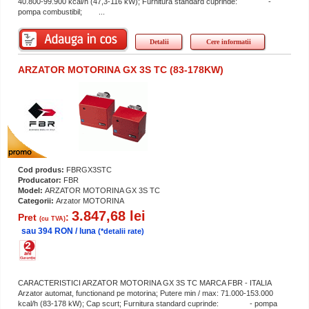
40.800-99.900 kcal/h (47,3-116 kW); Furnitura standard cuprinde: -
pompa combustibil; ...
Detalii
Cere informatii
ARZATOR MOTORINA GX 3S TC (83-178KW)
Cod produs:
FBRGX3STC
Producator:
FBR
Model:
ARZATOR MOTORINA GX 3S TC
Categorii:
Arzator MOTORINA
3.847,68 lei
Pret
:
(cu TVA)
sau 394 RON / luna
(*detalii rate)
CARACTERISTICI ARZATOR MOTORINA GX 3S TC MARCA FBR - ITALIA
Arzator automat, functionand pe motorina; Putere min / max: 71.000-153.000
kcal/h (83-178 kW); Cap scurt; Furnitura standard cuprinde: - pompa