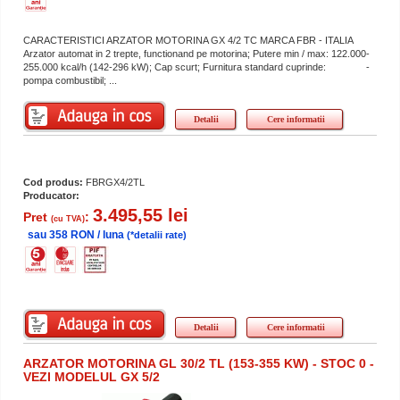
CARACTERISTICI ARZATOR MOTORINA GX 4/2 TC MARCA FBR - ITALIA
Arzator automat in 2 trepte, functionand pe motorina; Putere min / max: 122.000-
255.000 kcal/h (142-296 kW); Cap scurt; Furnitura standard cuprinde: -
pompa combustibil; ...
Detalii
Cere informatii
Cod produs:
FBRGX4/2TL
Producator:
3.495,55 lei
Pret
:
(cu TVA)
sau 358 RON / luna
(*detalii rate)
Detalii
Cere informatii
ARZATOR MOTORINA GL 30/2 TL (153-355 KW) - STOC 0 -
VEZI MODELUL GX 5/2