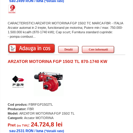
sau 2499 RON / luna
(*detalii rate)
CARACTERISTICI ARZATOR MOTORINA FGP 150/2 TC MARCA FBR - ITALIA
Arzator automat in 2 trepte, functionand pe motorina; Putere min / max: 750.000-
1.500.000 kcal/h (870-1740 kW); Cap scurt; Furnitura standard cuprinde:
- pompa combust...
Detalii
Cere informatii
ARZATOR MOTORINA FGP 150/2 TL 870-1740 KW
Cod produs:
FBRFGP1502TL
Producator:
FBR
Model:
ARZATOR MOTORINA FGP 150/2 TL
Categorii:
Arzator MOTORINA
24.724,8 lei
Pret
:
(cu TVA)
sau 2531 RON / luna
(*detalii rate)