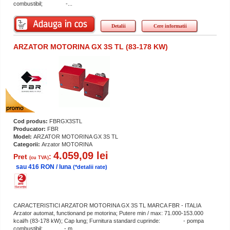
combustibil; -...
Detalii
Cere informatii
ARZATOR MOTORINA GX 3S TL (83-178 KW)
Cod produs:
FBRGX3STL
Producator:
FBR
Model:
ARZATOR MOTORINA GX 3S TL
Categorii:
Arzator MOTORINA
4.059,09 lei
Pret
:
(cu TVA)
sau 416 RON / luna
(*detalii rate)
CARACTERISTICI ARZATOR MOTORINA GX 3S TL MARCA FBR - ITALIA
Arzator automat, functionand pe motorina; Putere min / max: 71.000-153.000
kcal/h (83-178 kW); Cap lung; Furnitura standard cuprinde: - pompa
combustibil; - m...