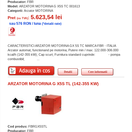
Producator:
FBR
Model:
ARZATOR MOTORINA G X5S TC 001613
Categorii:
Arzator MOTORINA
5.623,54 lei
Pret
:
(cu TVA)
sau 576 RON / luna
(*detalii rate)
CARACTERISTICI ARZATOR MOTORINA GX 5S TC MARCA FBR - ITALIA
Arzator automat, functionand pe motorina; Putere min / max: 122.000-306.000
kcal/h (142-355 kW); Cap scurt; Furnitura standard cuprinde: - pompa
combustibil; ...
Detalii
Cere informatii
ARZATOR MOTORINA G X5S TL (142-355 KW)
Cod produs:
FBRGX5STL
Producator:
FBR