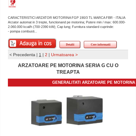
CARACTERISTICI ARZATOR MOTORINA FGP 190/3 TL MARCA FBR - ITALIA
Arzator automat in 3 trepte, functionand pe motorina; Putere min / max: 600.000-
2.060.000 kcal/h (700-2390 kW); Cap lung; Furnitura standard cuprinde:
- pompa combusti...
Detalii
Cere informatii
< Precedenta
|
1
|
2
|
Urmatoarea >
ARZATOARE PE MOTORINA SERIA G CU O
TREAPTA
GENERALITATI ARZATOARE PE MOTORINA