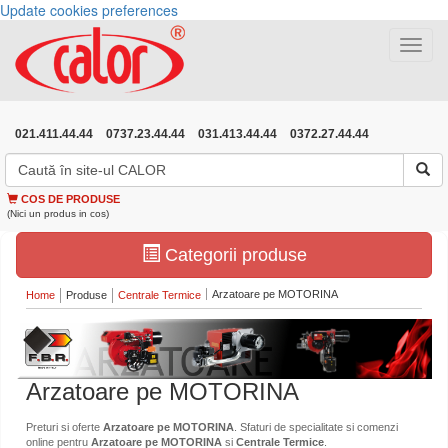
Update cookies preferences
Toggle
navigat
021.411.44.44
0737.23.44.44
031.413.44.44
0372.27.44.44
COS DE PRODUSE
(Nici un produs in cos)
Categorii produse
Arzatoare pe MOTORINA
Home
Produse
Centrale Termice
Arzatoare pe MOTORINA
Preturi si oferte
Arzatoare pe MOTORINA
. Sfaturi de specialitate si comenzi
online pentru
Arzatoare pe MOTORINA
si
Centrale Termice
.