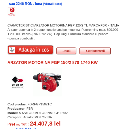
sau 2246 RON / luna
(*detalii rate)
CARACTERISTICI ARZATOR MOTORINA FGP 120/2 TL MARCA FBR - ITALIA
Arzator automat in 2 trepte, functionand pe motorina; Putere min / max: 600.000-
1.200.000 kcal/h (696-1392 kW); Cap lung; Furnitura standard cuprinde:
- pompa combusti...
Detalii
Cere informatii
ARZATOR MOTORINA FGP 150/2 870-1740 KW
Cod produs:
FBRFGP1502TC
Producator:
FBR
Model:
ARZATOR MOTORINA FGP 150/2
Categorii:
Arzator MOTORINA
24.407,8 lei
Pret
:
(cu TVA)