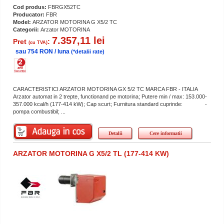
Cod produs:
FBRGX52TC
Producator:
FBR
Model:
ARZATOR MOTORINA G X5/2 TC
Categorii:
Arzator MOTORINA
7.357,11 lei
Pret
:
(cu TVA)
sau 754 RON / luna
(*detalii rate)
CARACTERISTICI ARZATOR MOTORINA GX 5/2 TC MARCA FBR - ITALIA
Arzator automat in 2 trepte, functionand pe motorina; Putere min / max: 153.000-
357.000 kcal/h (177-414 kW); Cap scurt; Furnitura standard cuprinde: -
pompa combustibil; ...
Detalii
Cere informatii
ARZATOR MOTORINA G X5/2 TL (177-414 KW)