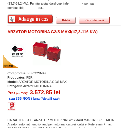
(23,7-59,2 kW); Furnitura standard cuprinde: - pompa
combustibil; - aut...
Detalii
Cere informatii
ARZATOR MOTORINA G2/S MAXI(47,3-116 KW)
Cod produs:
FBRG2SMAXI
Producator:
FBR
Model:
ARZATOR MOTORINA G2/S MAXI
Categorii:
Arzator MOTORINA
3.572,85 lei
Pret
:
(cu TVA)
sau 366 RON / luna
(*detalii rate)
CARACTERISTICI ARZATOR MOTORINA G2/S MAXI MARCA FBR - ITALIA
Arzator automat, functionand pe motorina, cu preincalzire; Putere min / max: