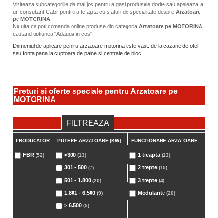
Viziteaza subcategoriile de mai jos pentru a gasi produsele dorite sau apeleaza la
un consultant Calor pentru a te ajuta cu sfaturi de specialitate despre
Arzatoare
pe MOTORINA
.
Nu uita ca poti comanda online produse din categoria
Arzatoare pe MOTORINA
cautand optiunea "Adauga in cos"
Domeniul de aplicare pentru arzatoare motorina este vast: de la cazane de otel
sau fonta pana la cuptoare de paine si centrale de bloc
Preturi si oferte speciale pentru Arzatoare pe
MOTORINA
FILTREAZA
PRODUCATOR
PUTERE ARZATOARE [KW]:
FUNCTIONARE ARZATOARE:
FBR
<300
1 treapta
(52)
(13)
(13)
301 - 500
2 trepte
(7)
(15)
501 - 1.800
3 trepte
(20)
(4)
1.801 - 6.500
Modulante
(9)
(20)
> 6.500
(5)