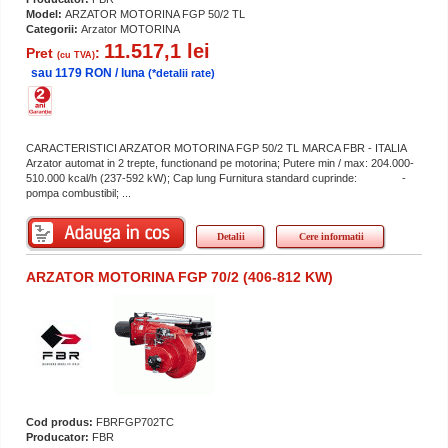
Model:
ARZATOR MOTORINA FGP 50/2 TL
Categorii:
Arzator MOTORINA
11.517,1 lei
Pret
:
(cu TVA)
sau 1179 RON / luna
(*detalii rate)
CARACTERISTICI ARZATOR MOTORINA FGP 50/2 TL MARCA FBR - ITALIA
Arzator automat in 2 trepte, functionand pe motorina; Putere min / max: 204.000-
510.000 kcal/h (237-592 kW); Cap lung Furnitura standard cuprinde: -
pompa combustibil; ...
Detalii
Cere informatii
ARZATOR MOTORINA FGP 70/2 (406-812 KW)
Cod produs:
FBRFGP702TC
Producator:
FBR