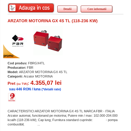
Detalii
Cere informatii
ARZATOR MOTORINA GX 4S TL (118-236 KW)
Cod produs:
FBRGX4TL
Producator:
FBR
Model:
ARZATOR MOTORINA GX 4S TL
Categorii:
Arzator MOTORINA
4.355,07 lei
Pret
:
(cu TVA)
sau 446 RON / luna
(*detalii rate)
CARACTERISTICI ARZATOR MOTORINA GX 4S TL MARCA FBR - ITALIA
Arzator automat, functionand pe motorina; Putere min / max: 102.000-204.000
kcal/h (118-236 kW); Cap lung; Furnitura standard cuprinde: - pompa
combustibil; ...