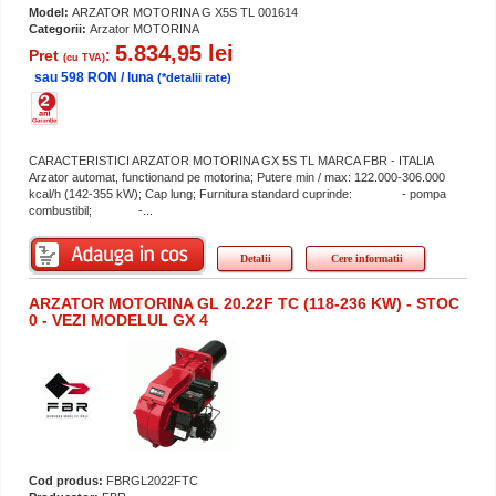
Model:
ARZATOR MOTORINA G X5S TL 001614
Categorii:
Arzator MOTORINA
5.834,95 lei
Pret
:
(cu TVA)
sau 598 RON / luna
(*detalii rate)
CARACTERISTICI ARZATOR MOTORINA GX 5S TL MARCA FBR - ITALIA
Arzator automat, functionand pe motorina; Putere min / max: 122.000-306.000
kcal/h (142-355 kW); Cap lung; Furnitura standard cuprinde: - pompa
combustibil; -...
Detalii
Cere informatii
ARZATOR MOTORINA GL 20.22F TC (118-236 KW) - STOC
0 - VEZI MODELUL GX 4
Cod produs:
FBRGL2022FTC