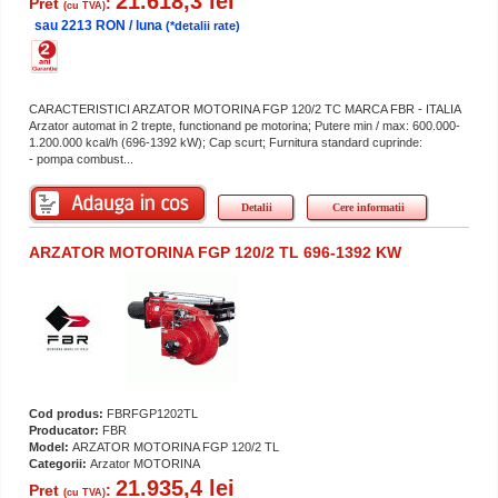
21.618,3 lei
Pret
:
(cu TVA)
sau 2213 RON / luna
(*detalii rate)
CARACTERISTICI ARZATOR MOTORINA FGP 120/2 TC MARCA FBR - ITALIA
Arzator automat in 2 trepte, functionand pe motorina; Putere min / max: 600.000-
1.200.000 kcal/h (696-1392 kW); Cap scurt; Furnitura standard cuprinde:
- pompa combust...
Detalii
Cere informatii
ARZATOR MOTORINA FGP 120/2 TL 696-1392 KW
Cod produs:
FBRFGP1202TL
Producator:
FBR
Model:
ARZATOR MOTORINA FGP 120/2 TL
Categorii:
Arzator MOTORINA
21.935,4 lei
Pret
:
(cu TVA)