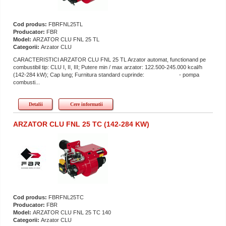
Cod produs:
FBRFNL25TL
Producator:
FBR
Model:
ARZATOR CLU FNL 25 TL
Categorii:
Arzator CLU
CARACTERISTICI ARZATOR CLU FNL 25 TL Arzator automat, functionand pe
combustibil tip: CLU I, II, III; Putere min / max arzator: 122.500-245.000 kcal/h
(142-284 kW); Cap lung; Furnitura standard cuprinde: - pompa
combusti...
Detalii
Cere informatii
ARZATOR CLU FNL 25 TC (142-284 KW)
Cod produs:
FBRFNL25TC
Producator:
FBR
Model:
ARZATOR CLU FNL 25 TC 140
Categorii:
Arzator CLU