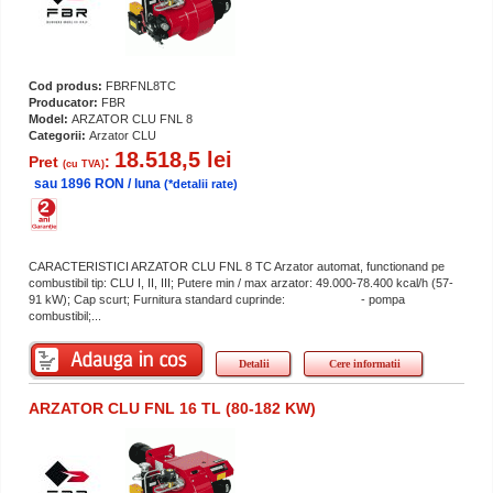
Cod produs:
FBRFNL8TC
Producator:
FBR
Model:
ARZATOR CLU FNL 8
Categorii:
Arzator CLU
18.518,5 lei
Pret
:
(cu TVA)
sau 1896 RON / luna
(*detalii rate)
CARACTERISTICI ARZATOR CLU FNL 8 TC Arzator automat, functionand pe
combustibil tip: CLU I, II, III; Putere min / max arzator: 49.000-78.400 kcal/h (57-
91 kW); Cap scurt; Furnitura standard cuprinde: - pompa
combustibil;...
Detalii
Cere informatii
ARZATOR CLU FNL 16 TL (80-182 KW)