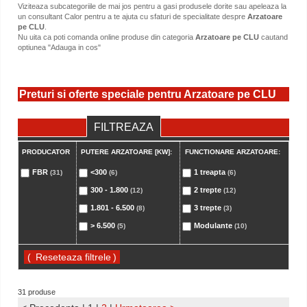
Viziteaza subcategoriile de mai jos pentru a gasi produsele dorite sau apeleaza la
un consultant Calor pentru a te ajuta cu sfaturi de specialitate despre
Arzatoare
pe CLU
.
Nu uita ca poti comanda online produse din categoria
Arzatoare pe CLU
cautand
optiunea "Adauga in cos"
Preturi si oferte speciale pentru Arzatoare pe CLU
FILTREAZA
PRODUCATOR
PUTERE ARZATOARE [KW]:
FUNCTIONARE ARZATOARE:
FBR
<300
1 treapta
(31)
(6)
(6)
300 - 1.800
2 trepte
(12)
(12)
1.801 - 6.500
3 trepte
(8)
(3)
> 6.500
Modulante
(5)
(10)
(
)
31 produse