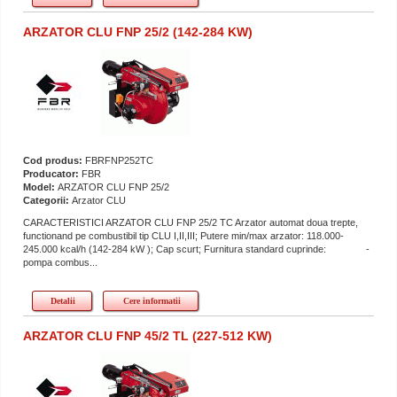
ARZATOR CLU FNP 25/2 (142-284 KW)
Cod produs:
FBRFNP252TC
Producator:
FBR
Model:
ARZATOR CLU FNP 25/2
Categorii:
Arzator CLU
CARACTERISTICI ARZATOR CLU FNP 25/2 TC Arzator automat doua trepte,
functionand pe combustibil tip CLU I,II,III; Putere min/max arzator: 118.000-
245.000 kcal/h (142-284 kW ); Cap scurt; Furnitura standard cuprinde: -
pompa combus...
Detalii
Cere informatii
ARZATOR CLU FNP 45/2 TL (227-512 KW)