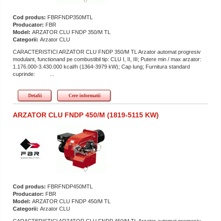
Cod produs:
FBRFNDP350MTL
Producator:
FBR
Model:
ARZATOR CLU FNDP 350/M TL
Categorii:
Arzator CLU
CARACTERISTICI ARZATOR CLU FNDP 350/M TL Arzator automat progresiv
modulant, functionand pe combustibil tip: CLU I, II, III; Putere min / max arzator:
1.176.000-3.430.000 kcal/h (1364-3979 kW); Cap lung; Furnitura standard
cuprinde: ...
Detalii
Cere informatii
ARZATOR CLU FNDP 450/M (1819-5115 KW)
Cod produs:
FBRFNDP450MTL
Producator:
FBR
Model:
ARZATOR CLU FNDP 450/M TL
Categorii:
Arzator CLU