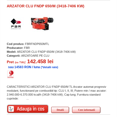
ARZATOR CLU FNDP 650/M (3418-7406 KW)
Cod produs:
FBRFNDP650MTL
Producator:
FBR
Model:
ARZATOR CLU FNDP 650/M (3418-7406 kW)
Categorii:
ARZATOARE PE CLU
142.458 lei
Pret
:
(cu TVA)
sau 14583 RON / luna
(*detalii rate)
CARACTERISTICI ARZATOR CLU FNDP 650/M TL Arzator automat progresiv
modulant, functionand pe combustibil tip: CLU I, II, III; Putere min / max arzator:
2.940.000-6.370.000 kcal/h (3418-7406 kW); Cap lung; Furnitura standard
cuprinde: ...
Detalii
Cere informatii