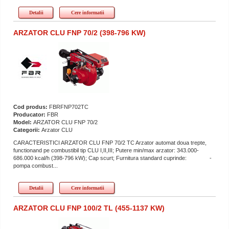
Detalii
Cere informatii
ARZATOR CLU FNP 70/2 (398-796 KW)
Cod produs:
FBRFNP702TC
Producator:
FBR
Model:
ARZATOR CLU FNP 70/2
Categorii:
Arzator CLU
CARACTERISTICI ARZATOR CLU FNP 70/2 TC Arzator automat doua trepte,
functionand pe combustibil tip CLU I,II,III; Putere min/max arzator: 343.000-
686.000 kcal/h (398-796 kW); Cap scurt; Furnitura standard cuprinde: -
pompa combust...
Detalii
Cere informatii
ARZATOR CLU FNP 100/2 TL (455-1137 KW)