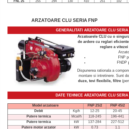
FNL 25
255
294
130
410
251
102
ARZATOARE CLU SERIA FNP
GENERALITATI ARZATOARE CLU SERIA
Arzatoarele CLU cu o singura
de ardere cu reglari eficiente
reglare a vitezei
Arzato
FNP pe
FNDP p
Dispunerea rationala a compone
montare si intretinere. Sunt d
duze, tevi flexibile, filtre
(pent
DATE TEHNICE ARZATOARE CLU SERIA
Model arzatoare
FNP 25/2
FNP 45/2
Debit
Kg/h
12-25
20-45
Putere termica
Mcal/h
118-245
196-441
Putere termica
kW
137-284
227-512
Putere motor arzator
kW
0.73
1.1