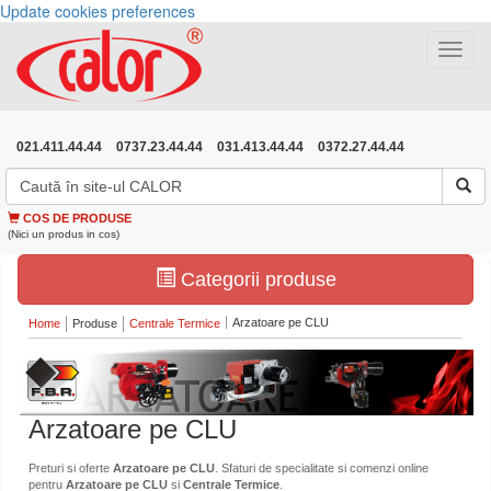
Update cookies preferences
Toggle
navigat
021.411.44.44
0737.23.44.44
031.413.44.44
0372.27.44.44
COS DE PRODUSE
(Nici un produs in cos)
Categorii produse
Arzatoare pe CLU
Home
Produse
Centrale Termice
Arzatoare pe CLU
Preturi si oferte
Arzatoare pe CLU
. Sfaturi de specialitate si comenzi online
pentru
Arzatoare pe CLU
si
Centrale Termice
.