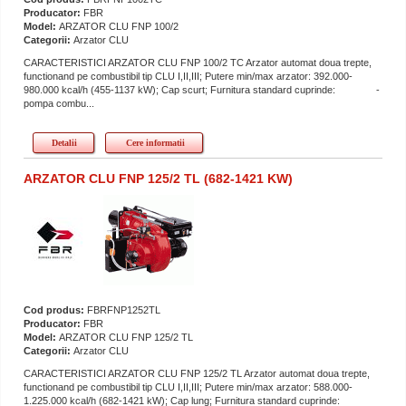
Producator:
FBR
Model:
ARZATOR CLU FNP 100/2
Categorii:
Arzator CLU
CARACTERISTICI ARZATOR CLU FNP 100/2 TC Arzator automat doua trepte,
functionand pe combustibil tip CLU I,II,III; Putere min/max arzator: 392.000-
980.000 kcal/h (455-1137 kW); Cap scurt; Furnitura standard cuprinde: -
pompa combu...
Detalii
Cere informatii
ARZATOR CLU FNP 125/2 TL (682-1421 KW)
Cod produs:
FBRFNP1252TL
Producator:
FBR
Model:
ARZATOR CLU FNP 125/2 TL
Categorii:
Arzator CLU
CARACTERISTICI ARZATOR CLU FNP 125/2 TL Arzator automat doua trepte,
functionand pe combustibil tip CLU I,II,III; Putere min/max arzator: 588.000-
1.225.000 kcal/h (682-1421 kW); Cap lung; Furnitura standard cuprinde: