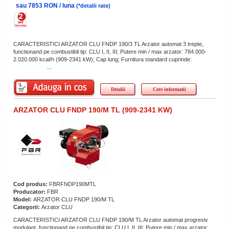
sau 7853 RON / luna
(*detalii rate)
CARACTERISTICI ARZATOR CLU FNDP 190/3 TL Arzator automat 3 trepte,
functionand pe combustibil tip: CLU I, II, III; Putere min / max arzator: 784.000-
2.020.000 kcal/h (909-2341 kW); Cap lung; Furnitura standard cuprinde:
...
Detalii
Cere informatii
ARZATOR CLU FNDP 190/M TL (909-2341 KW)
Cod produs:
FBRFNDP190MTL
Producator:
FBR
Model:
ARZATOR CLU FNDP 190/M TL
Categorii:
Arzator CLU
CARACTERISTICI ARZATOR CLU FNDP 190/M TL Arzator automat progresiv
modulant, functionand pe combustibil tip: CLU I, II, III; Putere min / max arzator: