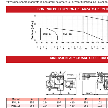
**Presiune sonora masurata in laboratorul de ardere, cu arzator functional pe un cazan 
DOMENIU DE FUNCTIONARE ARZATOARE CLU
DIMENSIUNI
ARZATOARE CLU SERIA
Model
A
B
C
D
E
F
FNL 8
253
294
107
410
251
102
FNL 16
253
294
107
410
251
102