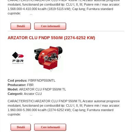
CARACTERISTICI ARZATOR CLU FNDP 450/M TL Arzator automat progresiv
modulant, functionand pe combustibil tip: CLU I, II, III; Putere min / max arzator:
1.568.000-4.410.000 kcal/h (1819-5115 kW); Cap lung; Furnitura standard
cuprinde: ...
Detalii
Cere informatii
ARZATOR CLU FNDP 550/M (2274-6252 KW)
Cod produs:
FBRFNDP550MTL
Producator:
FBR
Model:
ARZATOR CLU FNDP 550/M TL
Categorii:
Arzator CLU
CARACTERISTICI ARZATOR CLU FNDP 550/M TL Arzator automat progresiv
modulant, functionand pe combustibil tip: CLU I, II, III; Putere min / max arzator:
1.960.000-5.390.000 kcal/h (2274-6252 kW); Cap lung; Furnitura standard
cuprinde: ...
Detalii
Cere informatii