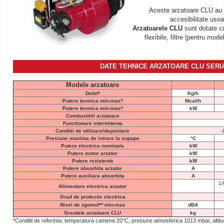
Aceste arzatoare CLU
au 
accesibilitate usoa
Arzatoarele CLU
sunt dotate cu
flexibile, filtre (pentru mode
DATE TEHNICE ARZATOARE CLU SERI
Modele arzatoare
Debit*
Kg/h
Putere termica min-max*
Mcal/h
Putere termica min-max*
kW
Combustibil arzatoare
Functionare intermitenta
Conditii de utilizare/depozitare
-
Presiune maxima de intrare la supape
°C
Putere electrica nominala
kW
Putere motor arzator
kW
Putere rezistente
kW
Putere absorbita arzator
A
Putere auxiliara absorbita
A
1/
Alimentare electrica arzator
Grad de protectie electrica
Nivel de zgomot** min-max
dBA
Greutate arzatoare CLU
kg
*Conditii de referinta: temperatura camerei 20°C, presiune atmosferica 1013 mbar, altitud