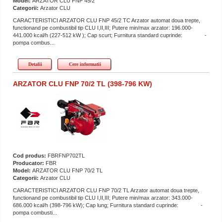
Model:
ARZATOR CLU FNP 45/2
Categorii:
Arzator CLU
CARACTERISTICI ARZATOR CLU FNP 45/2 TC Arzator automat doua trepte,
functionand pe combustibil tip CLU I,II,III; Putere min/max arzator: 196.000-
441.000 kcal/h (227-512 kW ); Cap scurt; Furnitura standard cuprinde: -
pompa combus...
Detalii
Cere informatii
ARZATOR CLU FNP 70/2 TL (398-796 KW)
Cod produs:
FBRFNP702TL
Producator:
FBR
Model:
ARZATOR CLU FNP 70/2 TL
Categorii:
Arzator CLU
CARACTERISTICI ARZATOR CLU FNP 70/2 TL Arzator automat doua trepte,
functionand pe combustibil tip CLU I,II,III; Putere min/max arzator: 343.000-
686.000 kcal/h (398-796 kW); Cap lung; Furnitura standard cuprinde: -
pompa combusti...