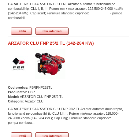
CARACTERISTICI ARZATOR CLU FNL Arzator automat, functionand pe
combustibil tip: CLU I, II, III; Putere min / max arzator: 122.500-245.000 kcal/h
(142-284 kW); Cap scurt; Furnitura standard cuprinde: - pompa
combustibil; ...
Detalii
Cere informatii
ARZATOR CLU FNP 25/2 TL (142-284 KW)
Cod produs:
FBRFNP252TL
Producator:
FBR
Model:
ARZATOR CLU FNP 25/2 TL
Categorii:
Arzator CLU
CARACTERISTICI ARZATOR CLU FNP 25/2 TL Arzator automat doua trepte,
functionand pe combustibil tip CLU I,II,III; Putere min/max arzator: 118.000-
245.000 kcal/h (142-284 kW ); Cap lung; Furnitura standard cuprinde: -
pompa combust...
Detalii
Cere informatii