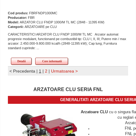
Cod produs:
FBRFNDP1000MC
Producator:
FBR
Model:
ARZATOR CLU FNDP 1000/M TL MC (2848 - 11395 KW)
Categorii:
ARZATOARE pe CLU
CARACTERISTICI ARZATOR CLU FNDP 1000/M TL MC Arzator automat
progresiv modulant, functionand pe combustibil tip: CLU I, II, III; Putere min / max
arzator: 2.450.000-9.800.000 kcal/h (2848-11395 kW); Cap lung; Furnitura
standard cuprinde: ...
Detalii
Cere informatii
< Precedenta
|
1
|
2
|
Urmatoarea >
ARZATOARE CLU SERIA FNL
GENERALITATI ARZATOARE CLU SERI
Arzatoare CLU
cu o singura fla
cu reglari 
Arzato
FNL pe
FNL p