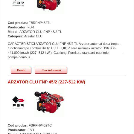
Cod produs:
FBRFNP452TL
Producator:
FBR
Model:
ARZATOR CLU FNP 45/2 TL
Categorii:
Arzator CLU
CARACTERISTICI ARZATOR CLU FNP 45/2 TL Arzator automat doua trepte,
functionand pe combustibil tip CLU I,II,III; Putere min/max arzator: 196.000-
441.000 kcal/h (227- 512 kW ); Cap lung; Furnitura standard cuprinde: -
pompa combus...
Detalii
Cere informatii
ARZATOR CLU FNP 45/2 (227-512 KW)
Cod produs:
FBRFNP452TC
Producator:
FBR