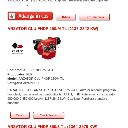
2.450.000 kcal/h (1137-2842 kW); Cap lung; Furnitura standard cuprinde:
...
Detalii
Cere informatii
ARZATOR CLU FNDP 250/M TL (1137-2842 KW)
Cod produs:
FBRFNDP250MTL
Producator:
FBR
Model:
ARZATOR CLU FNDP 250/M TL
Categorii:
Arzator CLU
CARACTERISTICI ARZATOR CLU FNDP 250/M TL Arzator automat progresiv
modulant, functionand pe combustibil tip: CLU I, II, III; Putere min / max arzator:
980.000-2.450.000 kcal/h (1137-2842 kW); Cap lung; Furnitura standard
cuprinde: ...
Detalii
Cere informatii
ARZATOR CLU FNDP 350/3 TL (1364-3979 KW)