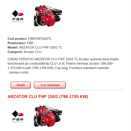
Cod produs:
FBRFNP1502TL
Producator:
FBR
Model:
ARZATOR CLU FNP 150/2 TL
Categorii:
Arzator CLU
CARACTERISTICI ARZATOR CLU FNP 150/2 TL Arzator automat doua trepte,
functionand pe combustibil tip CLU I,II,III; Putere min/max arzator: 686.000-
1.470.000 kcal/h (795-1705 kW); Cap lung; Furnitura standard cuprinde:
- pompa comb...
Detalii
Cere informatii
ARZATOR CLU FNP 150/2 (796-1705 KW)