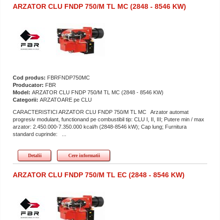
ARZATOR CLU FNDP 750/M TL MC (2848 - 8546 KW)
Cod produs:
FBRFNDP750MC
Producator:
FBR
Model:
ARZATOR CLU FNDP 750/M TL MC (2848 - 8546 KW)
Categorii:
ARZATOARE pe CLU
CARACTERISTICI ARZATOR CLU FNDP 750/M TL MC Arzator automat
progresiv modulant, functionand pe combustibil tip: CLU I, II, III; Putere min / max
arzator: 2.450.000-7.350.000 kcal/h (2848-8546 kW); Cap lung; Furnitura
standard cuprinde: ...
Detalii
Cere informatii
ARZATOR CLU FNDP 750/M TL EC (2848 - 8546 KW)