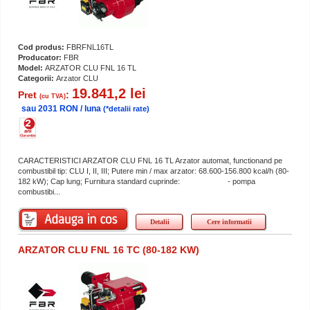
Cod produs:
FBRFNL16TL
Producator:
FBR
Model:
ARZATOR CLU FNL 16 TL
Categorii:
Arzator CLU
19.841,2 lei
Pret
:
(cu TVA)
sau 2031 RON / luna
(*detalii rate)
CARACTERISTICI ARZATOR CLU FNL 16 TL Arzator automat, functionand pe
combustibil tip: CLU I, II, III; Putere min / max arzator: 68.600-156.800 kcal/h (80-
182 kW); Cap lung; Furnitura standard cuprinde: - pompa
combustibi...
Detalii
Cere informatii
ARZATOR CLU FNL 16 TC (80-182 KW)