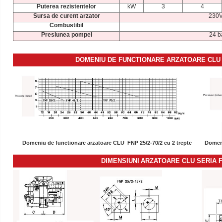
Puterea rezistentelor
kW
3
4
Sursa de curent arzator
230V
Combustibil
Presiunea pompei
24 b
DOMENIU DE FUNCTIONARE ARZATOARE CLU
Domeniu de functionare arzatoare CLU FNP 25/2-70/2 cu 2 trepte
Domeni
DIMENSIUNI
ARZATOARE CLU SERIA