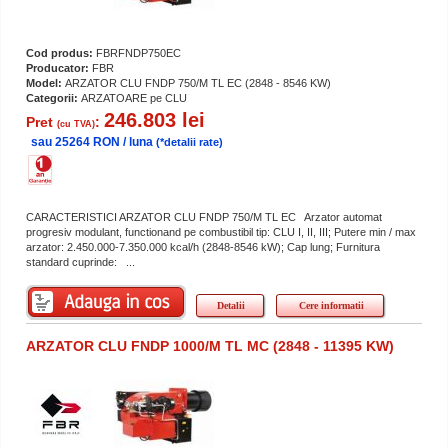
Cod produs:
FBRFNDP750EC
Producator:
FBR
Model:
ARZATOR CLU FNDP 750/M TL EC (2848 - 8546 KW)
Categorii:
ARZATOARE pe CLU
246.803 lei
Pret
:
(cu TVA)
sau 25264 RON / luna
(*detalii rate)
CARACTERISTICI ARZATOR CLU FNDP 750/M TL EC Arzator automat
progresiv modulant, functionand pe combustibil tip: CLU I, II, III; Putere min / max
arzator: 2.450.000-7.350.000 kcal/h (2848-8546 kW); Cap lung; Furnitura
standard cuprinde: ...
Detalii
Cere informatii
ARZATOR CLU FNDP 1000/M TL MC (2848 - 11395 KW)