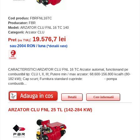
Cod produs:
FBRFNL16TC
Producator:
FBR
Model:
ARZATOR CLU FNL 16 TC 140
Categorii:
Arzator CLU
19.576,7 lei
Pret
:
(cu TVA)
sau 2004 RON / luna
(*detalii rate)
CARACTERISTICI ARZATOR CLU FNL 16 TC Arzator automat, functionand pe
combustibil tip: CLU I, II, III; Putere min / max arzator: 68.600-156.800 kcal/h (80-
182 kW); Cap scurt; Furnitura standard cuprinde: - pompa
combustib...
Detalii
Cere informatii
ARZATOR CLU FNL 25 TL (142-284 KW)