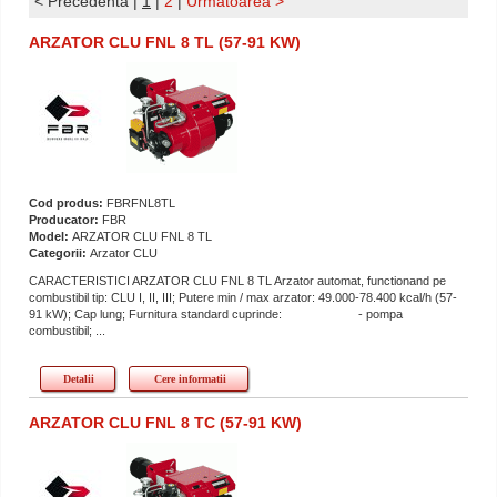
< Precedenta
|
1
|
2
|
Urmatoarea >
ARZATOR CLU FNL 8 TL (57-91 KW)
Cod produs:
FBRFNL8TL
Producator:
FBR
Model:
ARZATOR CLU FNL 8 TL
Categorii:
Arzator CLU
CARACTERISTICI ARZATOR CLU FNL 8 TL Arzator automat, functionand pe
combustibil tip: CLU I, II, III; Putere min / max arzator: 49.000-78.400 kcal/h (57-
91 kW); Cap lung; Furnitura standard cuprinde: - pompa
combustibil; ...
Detalii
Cere informatii
ARZATOR CLU FNL 8 TC (57-91 KW)