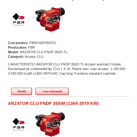
Cod produs:
FBRFNDP3503TL
Producator:
FBR
Model:
ARZATOR CLU FNDP 350/3 TL
Categorii:
Arzator CLU
CARACTERISTICI ARZATOR CLU FNDP 350/3 TL Arzator automat 3 trepte,
functionand pe combustibil tip: CLU I, II, III; Putere min / max arzator: 1.180.000-
3.430.000 kcal/h (1364-3979 kW); Cap lung; Furnitura standard cuprinde:
...
Detalii
Cere informatii
ARZATOR CLU FNDP 350/M (1364-3979 KW)