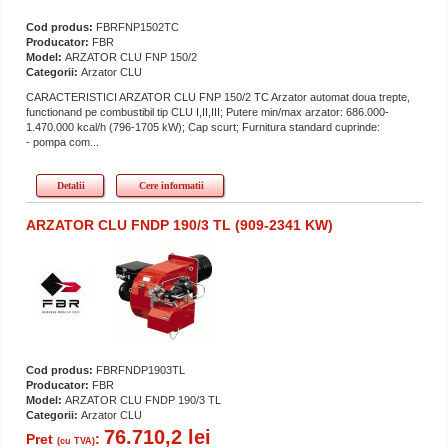
Cod produs:
FBRFNP1502TC
Producator:
FBR
Model:
ARZATOR CLU FNP 150/2
Categorii:
Arzator CLU
CARACTERISTICI ARZATOR CLU FNP 150/2 TC Arzator automat doua trepte,
functionand pe combustibil tip CLU I,II,III; Putere min/max arzator: 686.000-
1.470.000 kcal/h (796-1705 kW); Cap scurt; Furnitura standard cuprinde:
- pompa com...
Detalii
Cere informatii
ARZATOR CLU FNDP 190/3 TL (909-2341 KW)
Cod produs:
FBRFNDP1903TL
Producator:
FBR
Model:
ARZATOR CLU FNDP 190/3 TL
Categorii:
Arzator CLU
76.710,2 lei
Pret
:
(cu TVA)