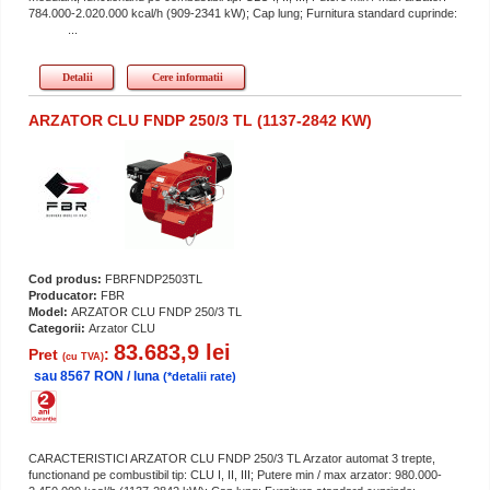
784.000-2.020.000 kcal/h (909-2341 kW); Cap lung; Furnitura standard cuprinde:
...
Detalii
Cere informatii
ARZATOR CLU FNDP 250/3 TL (1137-2842 KW)
Cod produs:
FBRFNDP2503TL
Producator:
FBR
Model:
ARZATOR CLU FNDP 250/3 TL
Categorii:
Arzator CLU
83.683,9 lei
Pret
:
(cu TVA)
sau 8567 RON / luna
(*detalii rate)
CARACTERISTICI ARZATOR CLU FNDP 250/3 TL Arzator automat 3 trepte,
functionand pe combustibil tip: CLU I, II, III; Putere min / max arzator: 980.000-