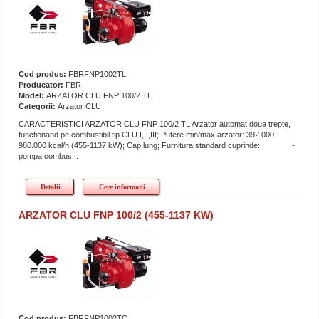
Cod produs:
FBRFNP1002TL
Producator:
FBR
Model:
ARZATOR CLU FNP 100/2 TL
Categorii:
Arzator CLU
CARACTERISTICI ARZATOR CLU FNP 100/2 TL Arzator automat doua trepte,
functionand pe combustibil tip CLU I,II,III; Putere min/max arzator: 392.000-
980.000 kcal/h (455-1137 kW); Cap lung; Furnitura standard cuprinde: -
pompa combus...
Detalii
Cere informatii
ARZATOR CLU FNP 100/2 (455-1137 KW)
Cod produs:
FBRFNP1002TC