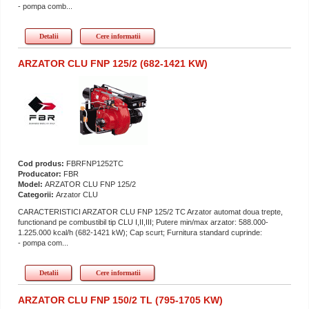
- pompa comb...
Detalii
Cere informatii
ARZATOR CLU FNP 125/2 (682-1421 KW)
Cod produs:
FBRFNP1252TC
Producator:
FBR
Model:
ARZATOR CLU FNP 125/2
Categorii:
Arzator CLU
CARACTERISTICI ARZATOR CLU FNP 125/2 TC Arzator automat doua trepte,
functionand pe combustibil tip CLU I,II,III; Putere min/max arzator: 588.000-
1.225.000 kcal/h (682-1421 kW); Cap scurt; Furnitura standard cuprinde:
- pompa com...
Detalii
Cere informatii
ARZATOR CLU FNP 150/2 TL (795-1705 KW)