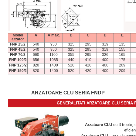
Model
A
A max.
B
C
D
E
arzator
FNP 25/2
540
950
325
295
319
135
FNP 45/2
540
950
325
295
319
155
FNP 70/2
660
1100
355
295
326
165
FNP 100/2
656
1085
440
410
400
175
FNP 125/2
820
1400
520
420
400
209
FNP 150/2
820
1400
520
420
400
209
ARZATOARE CLU SERIA FNDP
GENERALITATI ARZATOARE CLU SERIA
Arzatoare CLU
cu 3 trepte, 
eficien
Arzatoare CLU
- au o dispunere