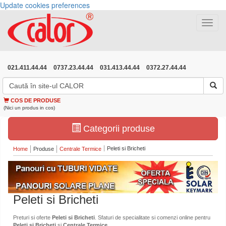
Update cookies preferences
Toggle
navigat
021.411.44.44
0737.23.44.44
031.413.44.44
0372.27.44.44
COS DE PRODUSE
(Nici un produs in cos)
Categorii produse
Peleti si Bricheti
Home
Produse
Centrale Termice
Peleti si Bricheti
Preturi si oferte
Peleti si Bricheti
. Sfaturi de specialitate si comenzi online pentru
Peleti si Bricheti
si
Centrale Termice
.