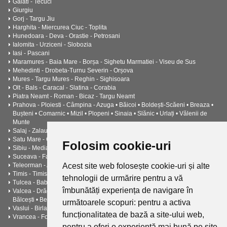
Galati - Tecuci
Giurgiu
Gorj - Targu Jiu
Harghita - Miercurea Ciuc - Toplita
Hunedoara - Deva - Orastie - Petrosani
Ialomita - Urziceni - Slobozia
Iasi - Pascani
Maramures - Baia Mare - Borșa - Sighetu Marmatiei - Viseu de Sus
Mehedinti - Drobeta-Turnu Severin - Orșova
Mures - Targu Mures - Reghin - Sighisoara
Olt - Bals - Caracal - Slatina - Corabia
Piatra Neamt - Roman - Bicaz - Targu Neamt
Prahova - Ploiesti - Câmpina - Azuga • Băicoi • Boldești-Scăeni • Breaza •
Bușteni • Comarnic • Mizil • Plopeni • Sinaia • Slănic • Urlați • Vălenii de
Munte
Salaj - Zalau
Satu Mare - Carei
Folosim cookie-uri
Sibiu - Medias
Suceava - Falticeni - Cimpulung
Teleorman - Alexandria - Turnu Măgurele - Zimnicea -
Acest site web folosește cookie-uri și alte
Timis - Timisoara - Lugoj
tehnologii de urmărire pentru a vă
Tulcea - Babadag • Isaccea • Măcin • Sulina
îmbunătăți experiența de navigare în
Valcea - Drăgășani - Râmnicu Vâlcea - Băile Govora • Băile Olănești •
Bălcești • Berbești • Brezoi • Călimănești • Horezu • Ocnele Mari
următoarele scopuri:
pentru a activa
Vaslui - Birlad - Husi - Negresti - Barlad
funcționalitatea de bază a site-ului web
,
Vrancea - Focșani - Adjud - Mărășești - Odobești - Panciu
pentru a oferi o experiență mai bună pe site
,