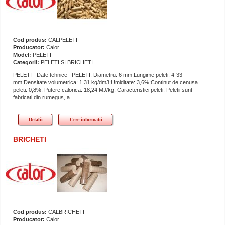
Cod produs:
CALPELETI
Producator:
Calor
Model:
PELETI
Categorii:
PELETI SI BRICHETI
PELETI - Date tehnice PELETI: Diametru: 6 mm;Lungime peleti: 4-33
mm;Densitate volumetrica: 1.31 kg/dm3;Umiditate: 3,6%;Continut de cenusa
peleti: 0,8%; Putere calorica: 18,24 MJ/kg; Caracteristici peleti: Peletii sunt
fabricati din rumegus, a...
Detalii
Cere informatii
BRICHETI
Cod produs:
CALBRICHETI
Producator:
Calor