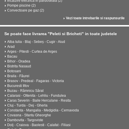
Incalzire electrica in pardoseala (2)
Pompe piscine (2)
Convectoare pe gaz (2)
Vezi toate intrebarile si raspunsurile
Se poate face livrarea "Peleti si Bricheti" in toate judetele
Alba Iulia - Blaj - Sebeș - Cugir - Aiud
Arad
Arges - Pitesti - Curtea de Arges
Bacau
Bihor - Oradea
Bistrita Nasaud
Botosani
Braila - Făurei
Brasov - Predeal - Fagaras - Victoria
Bucuresti Ilfov
Buzau - Râmnicu Sărat
Calarasi - Oltenita - Lehliu - Fundulea
Caras Severin - Baile Herculane - Resita
Cluj - Turda - Dej - Gherla
Constanta - Mangalia - Medgidia - Cernavoda
Covasna - Sfantu Gheorghe
Dambovita - Targoviste
Dolj - Craiova - Baolesti - Calafat - Filiasi