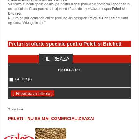
Viziteaza subcategoriile de mai jos pentru a gasi produsele dorite sau apeleaza la
un consultant Calor pentru a te ajuta cu sfaturi de specialitate despre
Peleti si
Bricheti
.
Nu uita ca poti comanda online produse din categoria
Peleti si Bricheti
cautand
optiunea "Adauga in cos"
Preturi si oferte speciale pentru Peleti si Bricheti
FILTREAZA
PRODUCATOR
CALOR
(2)
(
)
2 produse
PELETI - NU SE MAI COMERCIALIZEAZA!