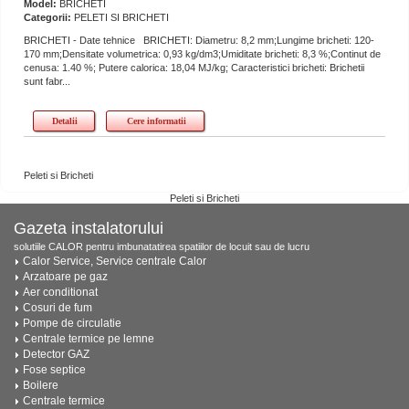
Model:
BRICHETI
Categorii:
PELETI SI BRICHETI
BRICHETI - Date tehnice BRICHETI: Diametru: 8,2 mm;Lungime bricheti: 120-
170 mm;Densitate volumetrica: 0,93 kg/dm3;Umiditate bricheti: 8,3 %;Continut de
cenusa: 1.40 %; Putere calorica: 18,04 MJ/kg; Caracteristici bricheti: Brichetii
sunt fabr...
Detalii
Cere informatii
Peleti si Bricheti
Peleti si Bricheti
Gazeta instalatorului
solutiile CALOR pentru imbunatatirea spatiilor de locuit sau de lucru
Calor Service, Service centrale Calor
Arzatoare pe gaz
Aer conditionat
Cosuri de fum
Pompe de circulatie
Centrale termice pe lemne
Detector GAZ
Fose septice
Boilere
Centrale termice