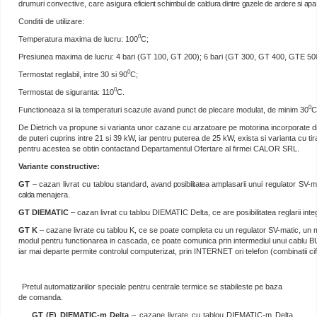
drumuri convective, care asigura
eficient schimbul de caldura dintre gazele de ardere si apa 
Conditii de utilizare:
0
Temperatura maxima de lucru: 100
C;
Presiunea maxima de lucru: 4 bari (GT 100, GT 200); 6 bari (GT 300, GT 400, GTE 50
0
Termostat reglabil, intre 30 si 90
C;
0
Termostat de siguranta: 110
C.
0
Functioneaza si la temperaturi scazute avand punct de plecare modulat, de minim 30
C
De Dietrich va propune si varianta unor cazane cu arzatoare pe motorina incorporate
de puteri cuprins intre 21 si 39 kW, iar pentru puterea de 25 kW, exista si varianta cu tira
pentru acestea se obtin contactand Departamentul Ofertare al firmei CALOR SRL.
Variante constructive:
GT
– cazan livrat cu tablou standard
, avand posibilitatea
amplasarii unui regulator SV-
calda
menajera.
GT DIEMATIC
– cazan livrat cu tablou DIEMATIC Delta, ce are posibilitatea reglarii inte
GT K
– cazane livrate cu tablou K, ce se poate completa cu un regulator SV-matic, u
modul pentru functionarea in cascada, ce poate comunica prin intermediul unui cablu
iar mai departe permite controlul computerizat, prin INTERNET ori telefon (combinatii cifr
Pretul automatizariilor speciale pentru centrale termice se stabileste pe baza
de comanda.
GT (E) DIEMATIC-m Delta
– cazane livrate cu tablou DIEMATIC-m Delta