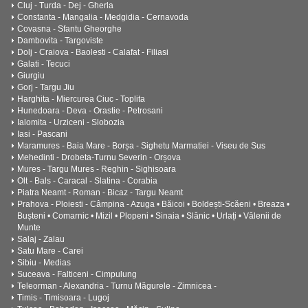
Cluj - Turda - Dej - Gherla
Constanta - Mangalia - Medgidia - Cernavoda
Covasna - Sfantu Gheorghe
Dambovita - Targoviste
Dolj - Craiova - Baolesti - Calafat - Filiasi
Galati - Tecuci
Giurgiu
Gorj - Targu Jiu
Harghita - Miercurea Ciuc - Toplita
Hunedoara - Deva - Orastie - Petrosani
Ialomita - Urziceni - Slobozia
Iasi - Pascani
Maramures - Baia Mare - Borșa - Sighetu Marmatiei - Viseu de Sus
Mehedinti - Drobeta-Turnu Severin - Orșova
Mures - Targu Mures - Reghin - Sighisoara
Olt - Bals - Caracal - Slatina - Corabia
Piatra Neamt - Roman - Bicaz - Targu Neamt
Prahova - Ploiesti - Câmpina - Azuga • Băicoi • Boldești-Scăeni • Breaza •
Bușteni • Comarnic • Mizil • Plopeni • Sinaia • Slănic • Urlați • Vălenii de
Munte
Salaj - Zalau
Satu Mare - Carei
Sibiu - Medias
Suceava - Falticeni - Cimpulung
Teleorman - Alexandria - Turnu Măgurele - Zimnicea -
Timis - Timisoara - Lugoj