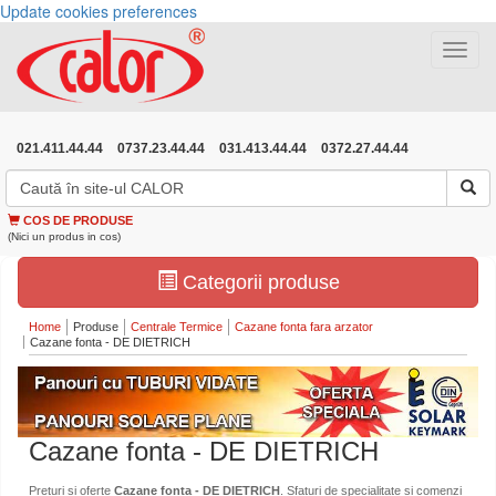
Update cookies preferences
Toggle
navigat
021.411.44.44
0737.23.44.44
031.413.44.44
0372.27.44.44
COS DE PRODUSE
(Nici un produs in cos)
Categorii produse
Home
Produse
Centrale Termice
Cazane fonta fara arzator
Cazane fonta - DE DIETRICH
Cazane fonta - DE DIETRICH
Preturi si oferte
Cazane fonta - DE DIETRICH
. Sfaturi de specialitate si comenzi