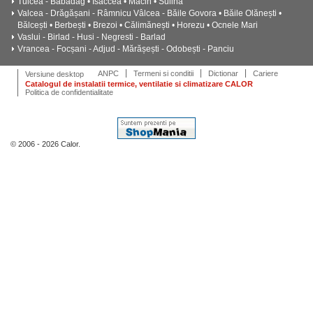
Tulcea - Babadag • Isaccea • Măcin • Sulina
Valcea - Drăgășani - Râmnicu Vâlcea - Băile Govora • Băile Olănești •
Bălcești • Berbești • Brezoi • Călimănești • Horezu • Ocnele Mari
Vaslui - Birlad - Husi - Negresti - Barlad
Vrancea - Focșani - Adjud - Mărășești - Odobești - Panciu
ANPC
Termeni si conditii
Dictionar
Cariere
Versiune desktop
Catalogul de instalatii termice, ventilatie si climatizare CALOR
Politica de confidentialitate
© 2006 - 2026 Calor.