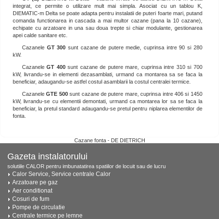
integrat, ce permite o utilizare mult mai simpla. Asociat cu un tablou K,
DIEMATIC-m Delta se poate adapta pentru instalatii de puteri foarte mari, putand
comanda functionarea in cascada a mai multor cazane (pana la 10 cazane),
echipate cu arzatoare in una sau doua trepte si chiar modulante, gestionarea
apei calde sanitare etc.
Cazanele
GT 300
sunt cazane de putere medie, cuprinsa intre 90 si 280
kW.
Cazanele
GT 400
sunt cazane de putere mare, cuprinsa intre 310 si 700
kW, livrandu-se in elementi dezasamblati, urmand ca montarea sa se faca la
beneficiar, adaugandu-se astfel costul asamblarii la costul centralei termice.
Cazanele
GTE 500
sunt cazane de putere mare, cuprinsa intre 406 si 1450
kW, livrandu-se cu elementii demontati, urmand ca montarea lor sa se faca la
beneficiar, la pretul standard adaugandu-se pretul pentru niplarea elementilor de
fonta.
Cazane fonta - DE DIETRICH
Gazeta instalatorului
solutiile CALOR pentru imbunatatirea spatiilor de locuit sau de lucru
Calor Service, Service centrale Calor
Arzatoare pe gaz
Aer conditionat
Cosuri de fum
Pompe de circulatie
Centrale termice pe lemne