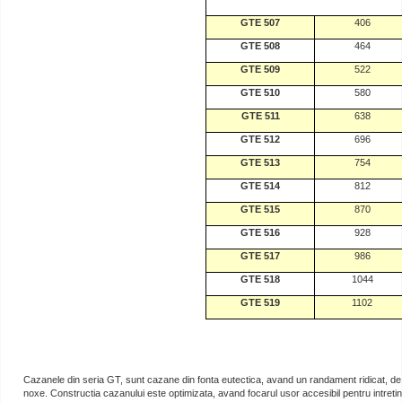
GTE 507
406
GTE 508
464
GTE 509
522
GTE 510
580
GTE 511
638
GTE 512
696
GTE 513
754
GTE 514
812
GTE 515
870
GTE 516
928
GTE 517
986
GTE 518
1044
GTE 519
1102
Cazanele din seria GT, sunt cazane din fonta eutectica, avand un randament ridicat, de
noxe. Constructia cazanului este optimizata, avand focarul usor accesibil pentru intretine