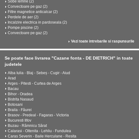
Sobe lemne (2)
Convectoare pe gaz (2)
Filtre magnetice anticalcar (2)
Perdele de aer (2)
Incalzire electrica in pardoseala (2)
Pompe piscine (2)
Convectoare pe gaz (2)
Vezi toate intrebarile si raspunsurile
Se poate face livrarea "Cazane fonta - DE DIETRICH" in toate
judetele
Alba Iulia - Blaj - Sebeș - Cugir - Aiud
Arad
Arges - Pitesti - Curtea de Arges
Bacau
Bihor - Oradea
Bistrita Nasaud
Botosani
Braila - Făurei
Brasov - Predeal - Fagaras - Victoria
Bucuresti Ilfov
Buzau - Râmnicu Sărat
Calarasi - Oltenita - Lehliu - Fundulea
Caras Severin - Baile Herculane - Resita