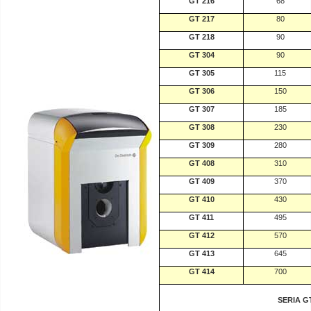
GT 216
68
GT 217
80
GT 218
90
GT 304
90
GT 305
115
GT 306
150
GT 307
185
GT 308
230
GT 309
280
GT 408
310
GT 409
370
GT 410
430
GT 411
495
GT 412
570
GT 413
645
GT 414
700
SERIA G