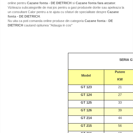
online pentru
Cazane fonta - DE DIETRICH
si
Cazane fonta fara arzator
.
Viziteaza subcategoriile de mai jos pentru a gasi produsele dorite sau apeleaza la
un consultant Calor pentru a te ajuta cu sfaturi de specialitate despre
Cazane
fonta - DE DIETRICH
.
Nu uita ca poti comanda online produse din categoria
Cazane fonta - DE
DIETRICH
cautand optiunea "Adauga in cos"
SERIA G
Putere
Model
KW
GT 123
21
GT 124
27
GT 125
33
GT 126
39
GT 214
44
GT 215
56