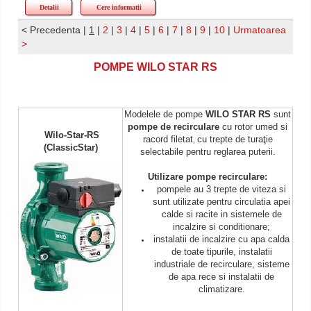
Detalii
Cere informatii
< Precedenta
|
1
|
2
|
3
|
4
|
5
|
6
|
7
|
8
|
9
|
10
|
Urmatoarea
>
POMPE WILO STAR RS
Modelele de pompe
WILO STAR RS
sunt
pompe de recirculare
cu rotor umed si
Wilo-Star-RS
racord filetat
cu
trepte de turaţie
,
(ClassicStar)
selectabile
pentru reglarea puterii.
Utilizare pompe recirculare:
pompele au 3 trepte de viteza si
sunt utilizate pentru circulatia apei
calde si racite in sistemele de
incalzire si conditionare;
instalatii de incalzire cu apa calda
de toate tipurile, instalatii
industriale de recirculare, sisteme
de apa rece si instalatii de
climatizare.