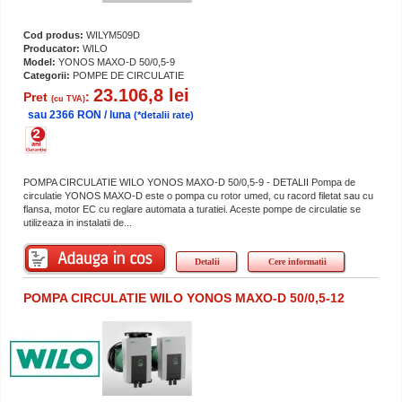
Cod produs:
WILYM509D
Producator:
WILO
Model:
YONOS MAXO-D 50/0,5-9
Categorii:
POMPE DE CIRCULATIE
23.106,8 lei
Pret
:
(cu TVA)
sau 2366 RON / luna
(*detalii rate)
POMPA CIRCULATIE WILO YONOS MAXO-D 50/0,5-9 - DETALII Pompa de
circulatie YONOS MAXO-D este o pompa cu rotor umed, cu racord filetat sau cu
flansa, motor EC cu reglare automata a turatiei. Aceste pompe de circulatie se
utilizeaza in instalatii de...
Detalii
Cere informatii
POMPA CIRCULATIE WILO YONOS MAXO-D 50/0,5-12