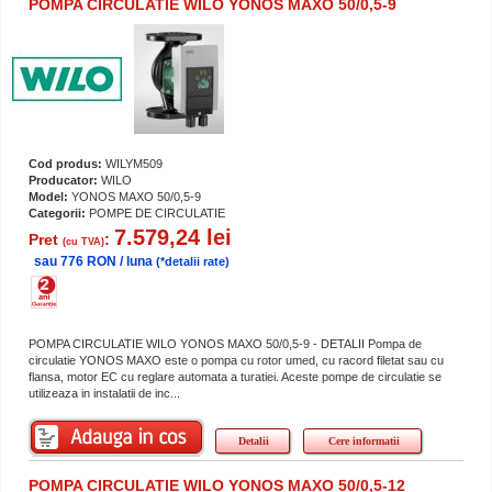
POMPA CIRCULATIE WILO YONOS MAXO 50/0,5-9
Cod produs:
WILYM509
Producator:
WILO
Model:
YONOS MAXO 50/0,5-9
Categorii:
POMPE DE CIRCULATIE
7.579,24 lei
Pret
:
(cu TVA)
sau 776 RON / luna
(*detalii rate)
POMPA CIRCULATIE WILO YONOS MAXO 50/0,5-9 - DETALII Pompa de
circulatie YONOS MAXO este o pompa cu rotor umed, cu racord filetat sau cu
flansa, motor EC cu reglare automata a turatiei. Aceste pompe de circulatie se
utilizeaza in instalatii de inc...
Detalii
Cere informatii
POMPA CIRCULATIE WILO YONOS MAXO 50/0,5-12