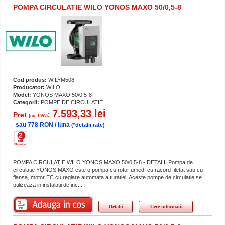
POMPA CIRCULATIE WILO YONOS MAXO 50/0,5-8
Cod produs:
WILYM508
Producator:
WILO
Model:
YONOS MAXO 50/0,5-8
Categorii:
POMPE DE CIRCULATIE
7.593,33 lei
Pret
:
(cu TVA)
sau 778 RON / luna
(*detalii rate)
POMPA CIRCULATIE WILO YONOS MAXO 50/0,5-8 - DETALII Pompa de
circulatie YONOS MAXO este o pompa cu rotor umed, cu racord filetat sau cu
flansa, motor EC cu reglare automata a turatiei. Aceste pompe de circulatie se
utilizeaza in instalatii de inc...
Detalii
Cere informatii