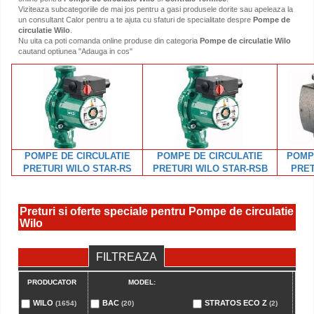
Viziteaza subcategoriile de mai jos pentru a gasi produsele dorite sau apeleaza la
un consultant Calor pentru a te ajuta cu sfaturi de specialitate despre
Pompe de
circulatie Wilo
.
Nu uita ca poti comanda online produse din categoria
Pompe de circulatie Wilo
cautand optiunea "Adauga in cos"
POMPE DE CIRCULATIE
POMPE DE CIRCULATIE
POMP
PRETURI WILO STAR-RS
PRETURI WILO STAR-RSB
PRET
Preturi si oferte speciale pentru Pompe de circulatie
Wilo
FILTREAZA
PRODUCATOR
MODEL:
RA
WILO
BAC
STRATOS ECO Z
1
(1654)
(20)
(2)