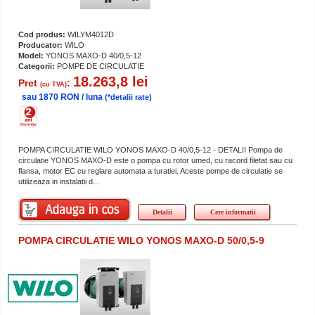
Cod produs:
WILYM4012D
Producator:
WILO
Model:
YONOS MAXO-D 40/0,5-12
Categorii:
POMPE DE CIRCULATIE
18.263,8 lei
Pret
:
(cu TVA)
sau 1870 RON / luna
(*detalii rate)
POMPA CIRCULATIE WILO YONOS MAXO-D 40/0,5-12 - DETALII Pompa de
circulatie YONOS MAXO-D este o pompa cu rotor umed, cu racord filetat sau cu
flansa, motor EC cu reglare automata a turatiei. Aceste pompe de circulatie se
utilizeaza in instalatii d...
Detalii
Cere informatii
POMPA CIRCULATIE WILO YONOS MAXO-D 50/0,5-9