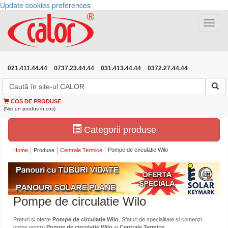
Update cookies preferences
Toggle
navigat
021.411.44.44
0737.23.44.44
031.413.44.44
0372.27.44.44
COS DE PRODUSE
(Nici un produs in cos)
Categorii produse
Pompe de circulatie Wilo
Home
Produse
Centrale Termice
Pompe de circulatie Wilo
Preturi si oferte
Pompe de circulatie Wilo
. Sfaturi de specialitate si comenzi
online pentru
Pompe de circulatie Wilo
si
Centrale Termice
.