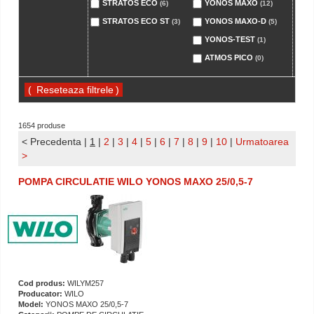
STRATOS ECO
YONOS MAXO
(6)
(12)
STRATOS ECO ST
YONOS MAXO-D
(3)
(5)
YONOS-TEST
(1)
ATMOS PICO
(0)
(
)
1654 produse
< Precedenta
|
1
|
2
|
3
|
4
|
5
|
6
|
7
|
8
|
9
|
10
|
Urmatoarea
>
POMPA CIRCULATIE WILO YONOS MAXO 25/0,5-7
Cod produs:
WILYM257
Producator:
WILO
Model:
YONOS MAXO 25/0,5-7