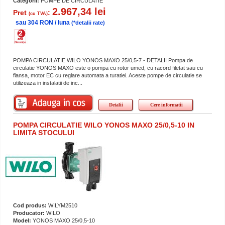
Categorii:
POMPE DE CIRCULATIE
2.967,34 lei
Pret
:
(cu TVA)
sau 304 RON / luna
(*detalii rate)
POMPA CIRCULATIE WILO YONOS MAXO 25/0,5-7 - DETALII Pompa de
circulatie YONOS MAXO este o pompa cu rotor umed, cu racord filetat sau cu
flansa, motor EC cu reglare automata a turatiei. Aceste pompe de circulatie se
utilizeaza in instalatii de inc...
Detalii
Cere informatii
POMPA CIRCULATIE WILO YONOS MAXO 25/0,5-10 IN
LIMITA STOCULUI
Cod produs:
WILYM2510
Producator:
WILO
Model:
YONOS MAXO 25/0,5-10