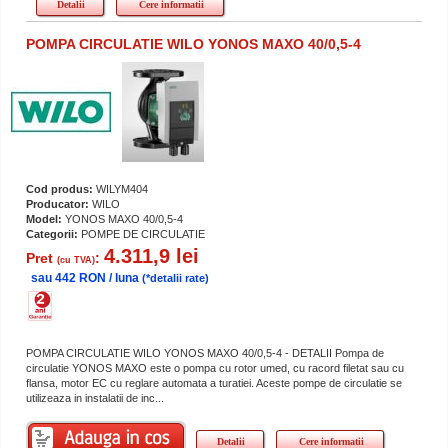
Detalii
Cere informatii
POMPA CIRCULATIE WILO YONOS MAXO 40/0,5-4
Cod produs:
WILYM404
Producator:
WILO
Model:
YONOS MAXO 40/0,5-4
Categorii:
POMPE DE CIRCULATIE
4.311,9 lei
Pret
:
(cu TVA)
sau 442 RON / luna
(*detalii rate)
POMPA CIRCULATIE WILO YONOS MAXO 40/0,5-4 - DETALII Pompa de
circulatie YONOS MAXO este o pompa cu rotor umed, cu racord filetat sau cu
flansa, motor EC cu reglare automata a turatiei. Aceste pompe de circulatie se
utilizeaza in instalatii de inc...
Detalii
Cere informatii