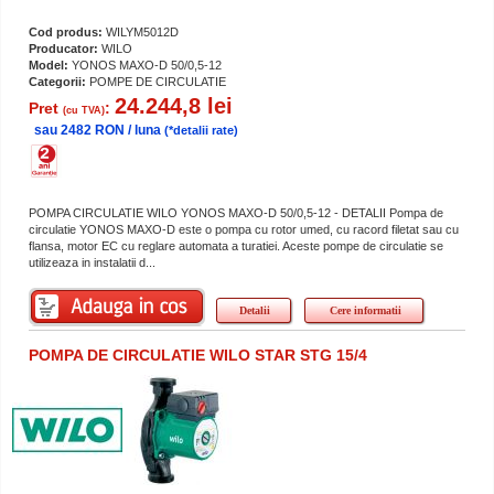
Cod produs:
WILYM5012D
Producator:
WILO
Model:
YONOS MAXO-D 50/0,5-12
Categorii:
POMPE DE CIRCULATIE
24.244,8 lei
Pret
:
(cu TVA)
sau 2482 RON / luna
(*detalii rate)
POMPA CIRCULATIE WILO YONOS MAXO-D 50/0,5-12 - DETALII Pompa de
circulatie YONOS MAXO-D este o pompa cu rotor umed, cu racord filetat sau cu
flansa, motor EC cu reglare automata a turatiei. Aceste pompe de circulatie se
utilizeaza in instalatii d...
Detalii
Cere informatii
POMPA DE CIRCULATIE WILO STAR STG 15/4