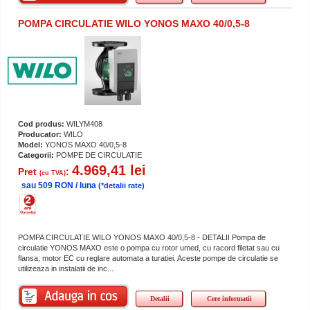
POMPA CIRCULATIE WILO YONOS MAXO 40/0,5-8
Cod produs:
WILYM408
Producator:
WILO
Model:
YONOS MAXO 40/0,5-8
Categorii:
POMPE DE CIRCULATIE
4.969,41 lei
Pret
:
(cu TVA)
sau 509 RON / luna
(*detalii rate)
POMPA CIRCULATIE WILO YONOS MAXO 40/0,5-8 - DETALII Pompa de
circulatie YONOS MAXO este o pompa cu rotor umed, cu racord filetat sau cu
flansa, motor EC cu reglare automata a turatiei. Aceste pompe de circulatie se
utilizeaza in instalatii de inc...
Detalii
Cere informatii