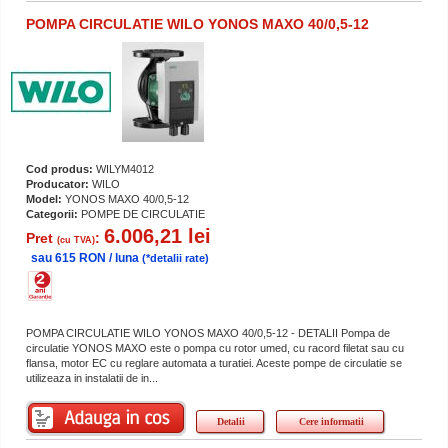
POMPA CIRCULATIE WILO YONOS MAXO 40/0,5-12
Cod produs:
WILYM4012
Producator:
WILO
Model:
YONOS MAXO 40/0,5-12
Categorii:
POMPE DE CIRCULATIE
6.006,21 lei
Pret
:
(cu TVA)
sau 615 RON / luna
(*detalii rate)
POMPA CIRCULATIE WILO YONOS MAXO 40/0,5-12 - DETALII Pompa de
circulatie YONOS MAXO este o pompa cu rotor umed, cu racord filetat sau cu
flansa, motor EC cu reglare automata a turatiei. Aceste pompe de circulatie se
utilizeaza in instalatii de in...
Detalii
Cere informatii