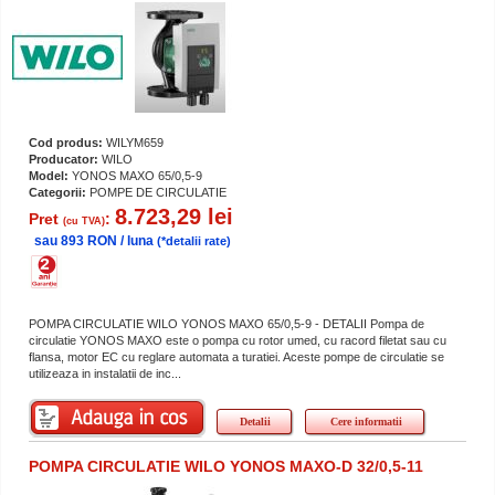
Cod produs:
WILYM659
Producator:
WILO
Model:
YONOS MAXO 65/0,5-9
Categorii:
POMPE DE CIRCULATIE
8.723,29 lei
Pret
:
(cu TVA)
sau 893 RON / luna
(*detalii rate)
POMPA CIRCULATIE WILO YONOS MAXO 65/0,5-9 - DETALII Pompa de
circulatie YONOS MAXO este o pompa cu rotor umed, cu racord filetat sau cu
flansa, motor EC cu reglare automata a turatiei. Aceste pompe de circulatie se
utilizeaza in instalatii de inc...
Detalii
Cere informatii
POMPA CIRCULATIE WILO YONOS MAXO-D 32/0,5-11