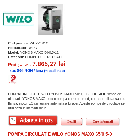
Cod produs:
WILYM5012
Producator:
WILO
Model:
YONOS MAXO 50/0,5-12
Categorii:
POMPE DE CIRCULATIE
7.865,27 lei
Pret
:
(cu TVA)
sau 806 RON / luna
(*detalii rate)
POMPA CIRCULATIE WILO YONOS MAXO 50/0,5-12 - DETALII Pompa de
circulatie YONOS MAXO este o pompa cu rotor umed, cu racord filetat sau cu
flansa, motor EC cu reglare automata a turatiei. Aceste pompe de circulatie se
utilizeaza in instalatii de in...
Detalii
Cere informatii
POMPA CIRCULATIE WILO YONOS MAXO 65/0,5-9