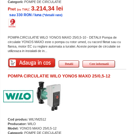
Categorii:
POMPE DE CIRCULATIE
3.214,34 lei
Pret
:
(cu TVA)
sau 330 RON / luna
(*detalii rate)
POMPA CIRCULATIE WILO YONOS MAXO 25/0,5-10 - DETALII Pompa de
circulatie YONOS MAXO este o pompa cu rotor umed, cu racord filetat sau cu
flansa, motor EC cu reglare automata a turatiei. Aceste pompe de circulatie se
utilizeaza in instalatii de in...
Detalii
Cere informatii
POMPA CIRCULATIE WILO YONOS MAXO 25/0,5-12
Cod produs:
WILYM2512
Producator:
WILO
Model:
YONOS MAXO 25/0,5-12
Categorii:
POMPE DE CIRCULATIE