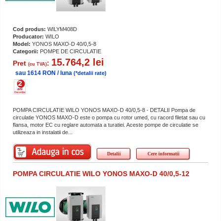
Cod produs:
WILYM408D
Producator:
WILO
Model:
YONOS MAXO-D 40/0,5-8
Categorii:
POMPE DE CIRCULATIE
15.764,2 lei
Pret
:
(cu TVA)
sau 1614 RON / luna
(*detalii rate)
POMPA CIRCULATIE WILO YONOS MAXO-D 40/0,5-8 - DETALII Pompa de
circulatie YONOS MAXO-D este o pompa cu rotor umed, cu racord filetat sau cu
flansa, motor EC cu reglare automata a turatiei. Aceste pompe de circulatie se
utilizeaza in instalatii de...
Detalii
Cere informatii
POMPA CIRCULATIE WILO YONOS MAXO-D 40/0,5-12