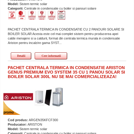
Model:
Sistem termic solar
Categorii:
Centrale in condensatie cu boiler si panouri solare
PACHET CENTRALA TERMICA IN CONDENSATIE CU 2 PANOURI SOLARE SI
BOILER SOLAR Acesta este cel mai complet sistem pentru producerea apei
calde menajere si a caldurii, format din centrala termica murala in condensatie
Ariston pentru incalzire gama SYST...
Detalii
Cere informatii
PACHET CENTRALA TERMICA IN CONDENSATIE ARISTON
GENUS PREMIUM EVO SYSTEM 35 CU 1 PANOU SOLAR SI
BOILER SOLAR 300L NU SE MAI COMERCIALIZEAZA!
Cod produs:
ARGEN35KFCF300
Producator:
ARISTON
Model:
Sistem termic solar
Categorii:
Centrale in condensatie cu boiler si panouri solare