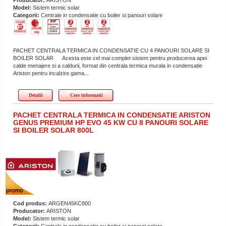
Model:
Sistem termic solar
Categorii:
Centrale in condensatie cu boiler si panouri solare
PACHET CENTRALA TERMICA IN CONDENSATIE CU 4 PANOURI SOLARE SI
BOILER SOLAR Acesta este cel mai complet sistem pentru producerea apei
calde menajere si a caldurii, format din centrala termica murala in condensatie
Ariston pentru incalzire gama...
Detalii
Cere informatii
PACHET CENTRALA TERMICA IN CONDENSATIE ARISTON
GENUS PREMIUM HP EVO 45 KW CU 8 PANOURI SOLARE
SI BOILER SOLAR 800L
Cod produs:
ARGEN45KC800
Producator:
ARISTON
Model:
Sistem termic solar
Categorii:
Centrale in condensatie cu boiler si panouri solare