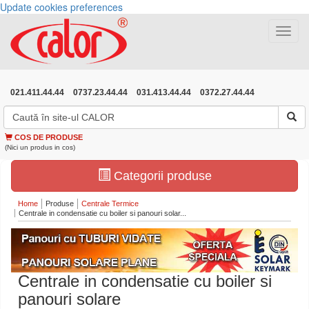
Update cookies preferences
Toggle
navigat
021.411.44.44
0737.23.44.44
031.413.44.44
0372.27.44.44
COS DE PRODUSE
(Nici un produs in cos)
Categorii produse
Home
Produse
Centrale Termice
Centrale in condensatie cu boiler si panouri solar...
Centrale in condensatie cu boiler si
panouri solare