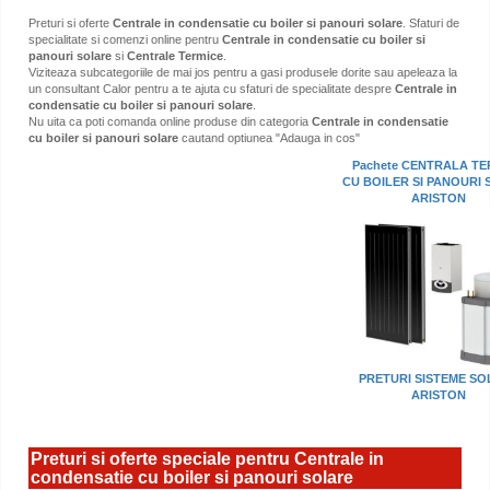
Preturi si oferte
Centrale in condensatie cu boiler si panouri solare
. Sfaturi de
specialitate si comenzi online pentru
Centrale in condensatie cu boiler si
panouri solare
si
Centrale Termice
.
Viziteaza subcategoriile de mai jos pentru a gasi produsele dorite sau apeleaza la
un consultant Calor pentru a te ajuta cu sfaturi de specialitate despre
Centrale in
condensatie cu boiler si panouri solare
.
Nu uita ca poti comanda online produse din categoria
Centrale in condensatie
cu boiler si panouri solare
cautand optiunea "Adauga in cos"
Pachete CENTRALA TE
CU BOILER SI PANOURI
ARISTON
PRETURI SISTEME SO
ARISTON
Preturi si oferte speciale pentru Centrale in
condensatie cu boiler si panouri solare