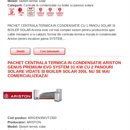
Model:
Sistem termic solar
Categorii:
Centrale in condensatie cu boiler si panouri solare
PACHET CENTRALA TERMICA IN CONDENSATIE CU 1 PANOU SOLAR SI
BOILER SOLAR Acesta este cel mai complet sistem pentru producerea apei
calde menajere si a caldurii, format din centrala termica murala in condensatie
Ariston pentru incalzire gama SYSTEM,...
Detalii
Cere informatii
PACHET CENTRALA TERMICA IN CONDENSATIE ARISTON
GENUS PREMIUM EVO SYSTEM 31 KW CU 2 PANOURI
SOLARE VIDATE SI BOILER SOLAR 300L NU SE MAI
COMERCIALIZEAZA!
Cod produs:
ARIGEN35KVT2300
Producator:
ARISTON
Model:
Sistem termic solar