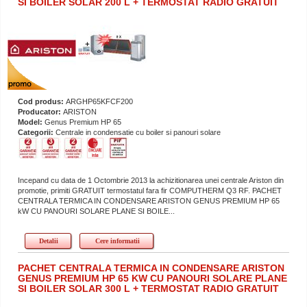
SI BOILER SOLAR 200 L + TERMOSTAT RADIO GRATUIT
Cod produs:
ARGHP65KFCF200
Producator:
ARISTON
Model:
Genus Premium HP 65
Categorii:
Centrale in condensatie cu boiler si panouri solare
Incepand cu data de 1 Octombrie 2013 la achizitionarea unei centrale Ariston din
promotie, primiti GRATUIT termostatul fara fir COMPUTHERM Q3 RF. PACHET
CENTRALA TERMICA IN CONDENSARE ARISTON GENUS PREMIUM HP 65
kW CU PANOURI SOLARE PLANE SI BOILE...
Detalii
Cere informatii
PACHET CENTRALA TERMICA IN CONDENSARE ARISTON
GENUS PREMIUM HP 65 KW CU PANOURI SOLARE PLANE
SI BOILER SOLAR 300 L + TERMOSTAT RADIO GRATUIT