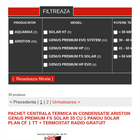
FILTREAZA
PRODUCATOR
MODEL:
PUTERE TERMIC
AQUAMAX
SOLAR HT
< 30 kW
(3)
(0)
(9)
GENUS PREMIUM EVO SYSTEM
30 - 40 kW
(16)
(9)
ARISTON
(36)
GENUS PREMIUM HP
41 - 50 kW
(11)
(7)
GENUS PREMIUM FS SOLAR
> 50 kW
(2)
(8)
GENUS PREMIUM HP EVO
(4)
(
)
39 produse
< Precedenta
|
1
|
2
|
Urmatoarea >
PACHET CENTRALA TERMICA IN CONDENSATIE ARISTON
GENUS PREMIUM FS SOLAR 35 CU 1 PANOU SOLAR
PLAN CF 1 TT + TERMOSTAT RADIO GRATUIT