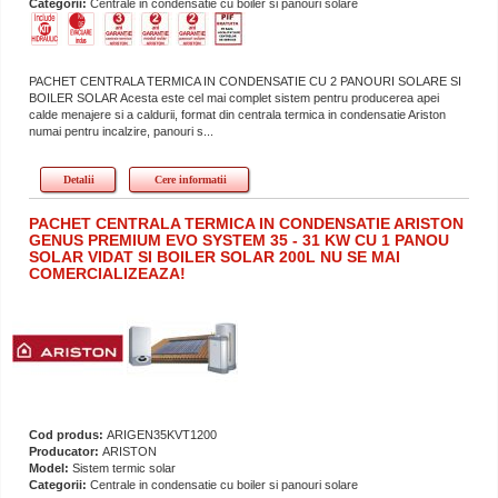
Categorii:
Centrale in condensatie cu boiler si panouri solare
PACHET CENTRALA TERMICA IN CONDENSATIE CU 2 PANOURI SOLARE SI
BOILER SOLAR Acesta este cel mai complet sistem pentru producerea apei
calde menajere si a caldurii, format din centrala termica in condensatie Ariston
numai pentru incalzire, panouri s...
Detalii
Cere informatii
PACHET CENTRALA TERMICA IN CONDENSATIE ARISTON
GENUS PREMIUM EVO SYSTEM 35 - 31 KW CU 1 PANOU
SOLAR VIDAT SI BOILER SOLAR 200L NU SE MAI
COMERCIALIZEAZA!
Cod produs:
ARIGEN35KVT1200
Producator:
ARISTON
Model:
Sistem termic solar
Categorii:
Centrale in condensatie cu boiler si panouri solare