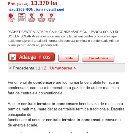
13.370 lei
Pret
:
(cu TVA)
sau 1369 RON / luna
(*detalii rate)
PACHET CENTRALA TERMICA IN CONDENSATIE CU 1 PANOU SOLAR SI
BOILER SOLAR Acesta este cel mai complet sistem pentru producerea apei
calde menajere si a caldurii, format din centrala termica in condensatie Ariston
numai pentru incalzire, panouri sola...
Detalii
Cere informatii
< Precedenta
|
1
|
2
|
Urmatoarea >
Fenomenul de
condensare
are loc numai la centralele termice in
condensare, care au o temperatura a gazelor de ardere mai mica
fata de centralele conventionale.
Aceste
centrale termice in condensare
beneficiaza de o eficienta
termica mult mai mare decat centralele termice traditionale. Datorita
principiului de
functionare al acestor
centrale termice in condensatie
consumul
de energie scade.