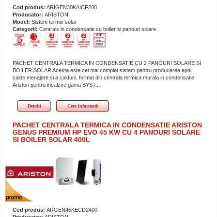
Cod produs:
ARIGEN30KAICF200
Producator:
ARISTON
Model:
Sistem termic solar
Categorii:
Centrale in condensatie cu boiler si panouri solare
PACHET CENTRALA TERMICA IN CONDENSATIE CU 2 PANOURI SOLARE SI
BOILER SOLAR Acesta este cel mai complet sistem pentru producerea apei
calde menajere si a caldurii, format din centrala termica murala in condensatie
Ariston pentru incalzire gama SYST...
Detalii
Cere informatii
PACHET CENTRALA TERMICA IN CONDENSATIE ARISTON
GENUS PREMIUM HP EVO 45 KW CU 4 PANOURI SOLARE
SI BOILER SOLAR 400L
Cod produs:
ARGEN45KECD2400
Producator:
ARISTON