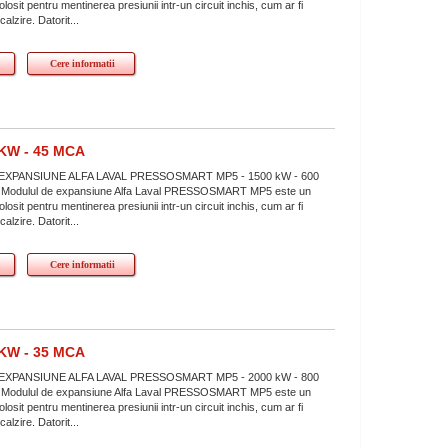
losit pentru mentinerea presiunii intr-un circuit inchis, cum ar fi
calzire. Datorit...
Cere informatii
KW - 45 MCA
XPANSIUNE ALFA LAVAL PRESSOSMART MP5 - 1500 kW - 600
mCA Modulul de expansiune Alfa Laval PRESSOSMART MP5 este un
losit pentru mentinerea presiunii intr-un circuit inchis, cum ar fi
calzire. Datorit...
Cere informatii
KW - 35 MCA
XPANSIUNE ALFA LAVAL PRESSOSMART MP5 - 2000 kW - 800
mCA Modulul de expansiune Alfa Laval PRESSOSMART MP5 este un
losit pentru mentinerea presiunii intr-un circuit inchis, cum ar fi
calzire. Datorit...