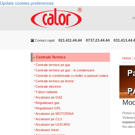
Update cookies preferences
H
021.411.44.44
0737.23.44.44
031.413.44.
Contact rapid
Centrale Termice
Home
Centrale termice pe gaz
Centrale termice pe gaz - in condensare
Centrale in condensatie cu boiler si panouri solare
Centrale termice pe lemne
Centrale electrice
Tuburi radiante
Arzatoare pe GAZ
Mod
Regulatoare gaz
Regulatoare GPL
Preturi s
Arzatoare pe MOTORINA
Viziteaz
Arzatoare pe CLU
expans
Arzatoare pe ULEI ARS
Nu uita 
Arzatoare mixte