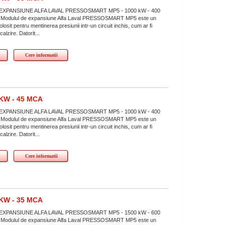
XPANSIUNE ALFA LAVAL PRESSOSMART MP5 - 1000 kW - 400
mCA Modulul de expansiune Alfa Laval PRESSOSMART MP5 este un
losit pentru mentinerea presiunii intr-un circuit inchis, cum ar fi
calzire. Datorit...
Cere informatii
KW - 45 MCA
XPANSIUNE ALFA LAVAL PRESSOSMART MP5 - 1000 kW - 400
mCA Modulul de expansiune Alfa Laval PRESSOSMART MP5 este un
losit pentru mentinerea presiunii intr-un circuit inchis, cum ar fi
calzire. Datorit...
Cere informatii
KW - 35 MCA
XPANSIUNE ALFA LAVAL PRESSOSMART MP5 - 1500 kW - 600
mCA Modulul de expansiune Alfa Laval PRESSOSMART MP5 este un