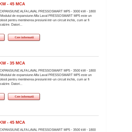
KW - 45 MCA
XPANSIUNE ALFA LAVAL PRESSOSMART MP5 - 3000 kW - 1800
mCA Modulul de expansiune Alfa Laval PRESSOSMART MP5 este un
losit pentru mentinerea presiunii intr-un circuit inchis, cum ar fi
ncalzire. Datori...
Cere informatii
KW - 35 MCA
XPANSIUNE ALFA LAVAL PRESSOSMART MP5 - 3500 kW - 1800
mCA Modulul de expansiune Alfa Laval PRESSOSMART MP5 este un
losit pentru mentinerea presiunii intr-un circuit inchis, cum ar fi
ncalzire. Datori...
Cere informatii
KW - 45 MCA
XPANSIUNE ALFA LAVAL PRESSOSMART MP5 - 3500 kW - 1800