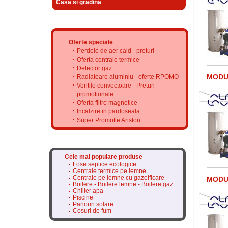
Casa si gradina
Oferte speciale
Perdele de aer cald - preturi
Oferta centrale termice
Detector gaz
MODUL
Radiatoare aluminiu - oferte RPOMO
Ventilo convectoare - Preturi
promotionale
Oferta filtre magnetice
Incalzire in pardoseala
Super Promotie Ariston
Cele mai populare produse
Fose septice ecologice
Centrale termice pe lemne
Centrale pe lemne cu gazeificare
MODUL
Boilere - Boilere lemne - Boilere gaz...
Chiller apa
Piscine
Panouri solare
Cosuri de fum