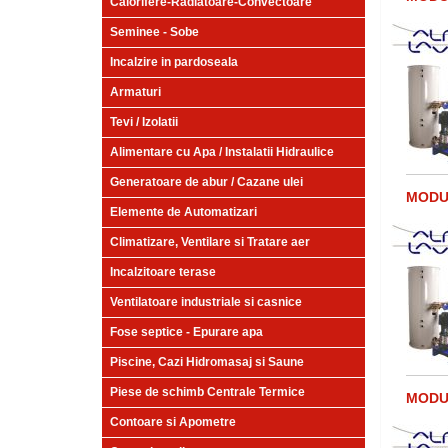
Calorifere-Radiatoare-Convectoare
Seminee - Sobe
Incalzire in pardoseala
Armaturi
Tevi / Izolatii
Alimentare cu Apa / Instalatii Hidraulice
Generatoare de abur / Cazane ulei
MODUL
Elemente de Automatizari
Climatizare, Ventilare si Tratare aer
Incalzitoare terase
Ventilatoare industriale si casnice
Fose septice - Epurare apa
Piscine, Cazi Hidromasaj si Saune
Piese de schimb Centrale Termice
MODUL
Contoare si Apometre