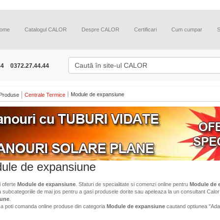
ome
Catalogul CALOR
Despre CALOR
Certificari
Cum cumpar
44
0372.27.44.44
Module de expansiune
Produse
Centrale Termice
ule de expansiune
i oferte
Module de expansiune
. Sfaturi de specialitate si comenzi online pentru
Module de 
a subcategoriile de mai jos pentru a gasi produsele dorite sau apeleaza la un consultant Calor 
iune
.
ca poti comanda online produse din categoria
Module de expansiune
cautand optiunea "Ada