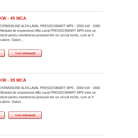
KW - 45 MCA
XPANSIUNE ALFA LAVAL PRESSOSMART MP5 - 2500 kW - 1000
mCA Modulul de expansiune Alfa Laval PRESSOSMART MP5 este un
losit pentru mentinerea presiunii intr-un circuit inchis, cum ar fi
ncalzire. Datori...
Cere informatii
KW - 35 MCA
XPANSIUNE ALFA LAVAL PRESSOSMART MP5 - 3000 kW - 1800
mCA Modulul de expansiune Alfa Laval PRESSOSMART MP5 este un
losit pentru mentinerea presiunii intr-un circuit inchis, cum ar fi
ncalzire. Datori...
Cere informatii