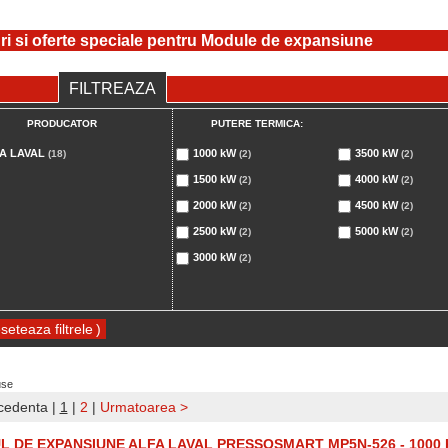
ri si oferte speciale pentru Module de expansiune
FILTREAZA
PRODUCATOR
PUTERE TERMICA:
A LAVAL
1000 kW
3500 kW
(18)
(2)
(2)
1500 kW
4000 kW
(2)
(2)
2000 kW
4500 kW
(2)
(2)
2500 kW
5000 kW
(2)
(2)
3000 kW
(2)
)
use
cedenta
|
1
|
2
|
Urmatoarea >
 DE EXPANSIUNE ALFA LAVAL PRESSOSMART MP5N-526 - 1000 