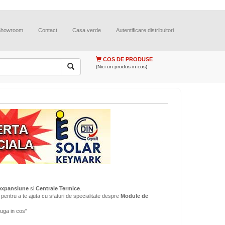
Showroom
Contact
Casa verde
Autentificare distribuitori
COS DE PRODUSE
(Nici un produs in cos)
expansiune
si
Centrale Termice
.
pentru a te ajuta cu sfaturi de specialitate despre
Module de
uga in cos"