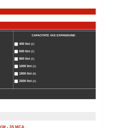
CAPACITATE VAS EXPANSIUNE:
400 litri
(2)
600 litri
(2)
800 litri
(2)
1000 litri
(2)
1800 litri
(8)
2500 litri
(2)
KW - 35 MCA