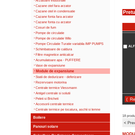
Arzatoare industriale
Cazane otel fara arzator
Cazane otel in condensatie
Pretu
Cazane fonta fara arzator
Cazane fonta cu arzator
Cosuri de fum
Pompe de circulatie
Pompe de circulatie Wilo
Pompe Circulatie Turatie variabila IMP PUMPS
ALF
Schimbatoare de caldura
Filtre magnetice anticalcar
Acumulatoare apa - PUFFERE
Vase de expansiune
Module de expansiune
Statii de dedurizare - deferizare
Rezervoare motorina
Centrale termice Viessmann
Antigel centrale si solutii
Peleti si Bricheti
(
Accesorii centrale termice
Centrale termice pe tocatura, aschii si lemne
18 prod
Boilere
< Pre
Panouri solare
MODUL