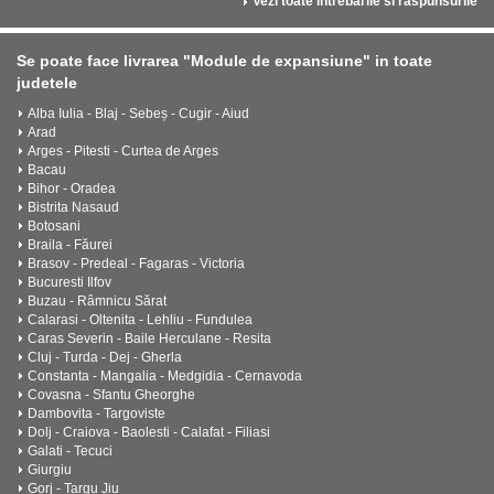
Vezi toate intrebarile si raspunsurile
Se poate face livrarea "Module de expansiune" in toate
judetele
Alba Iulia - Blaj - Sebeș - Cugir - Aiud
Arad
Arges - Pitesti - Curtea de Arges
Bacau
Bihor - Oradea
Bistrita Nasaud
Botosani
Braila - Făurei
Brasov - Predeal - Fagaras - Victoria
Bucuresti Ilfov
Buzau - Râmnicu Sărat
Calarasi - Oltenita - Lehliu - Fundulea
Caras Severin - Baile Herculane - Resita
Cluj - Turda - Dej - Gherla
Constanta - Mangalia - Medgidia - Cernavoda
Covasna - Sfantu Gheorghe
Dambovita - Targoviste
Dolj - Craiova - Baolesti - Calafat - Filiasi
Galati - Tecuci
Giurgiu
Gorj - Targu Jiu