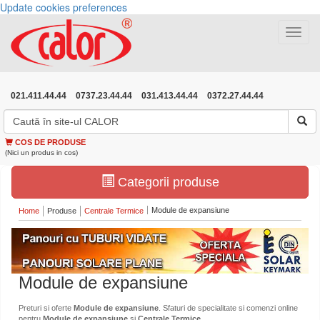
Update cookies preferences
Toggle
navigat
021.411.44.44
0737.23.44.44
031.413.44.44
0372.27.44.44
COS DE PRODUSE
(Nici un produs in cos)
Categorii produse
Module de expansiune
Home
Produse
Centrale Termice
Module de expansiune
Preturi si oferte
Module de expansiune
. Sfaturi de specialitate si comenzi online
pentru
Module de expansiune
si
Centrale Termice
.