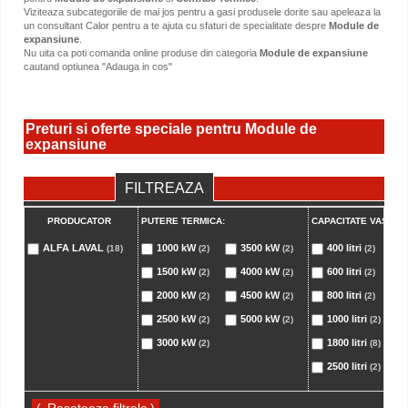
Viziteaza subcategoriile de mai jos pentru a gasi produsele dorite sau apeleaza la
un consultant Calor pentru a te ajuta cu sfaturi de specialitate despre
Module de
expansiune
.
Nu uita ca poti comanda online produse din categoria
Module de expansiune
cautand optiunea "Adauga in cos"
Preturi si oferte speciale pentru Module de
expansiune
FILTREAZA
PRODUCATOR
PUTERE TERMICA:
CAPACITATE VAS EX
ALFA LAVAL
1000 kW
3500 kW
400 litri
(18)
(2)
(2)
(2)
1500 kW
4000 kW
600 litri
(2)
(2)
(2)
2000 kW
4500 kW
800 litri
(2)
(2)
(2)
2500 kW
5000 kW
1000 litri
(2)
(2)
(2)
3000 kW
1800 litri
(2)
(8)
2500 litri
(2)
(
)