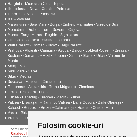
Harghita - Miercurea Ciuc - Toplita
Hunedoara - Deva - Orastie - Petrosani
Ialomita - Urziceni - Slobozia
Iasi - Pascani
Maramures - Baia Mare - Borșa - Sighetu Marmatiei - Viseu de Sus
Mehedinti - Drobeta-Turnu Severin - Orșova
Mures - Targu Mures - Reghin - Sighisoara
Olt - Bals - Caracal - Slatina - Corabia
Piatra Neamt - Roman - Bicaz - Targu Neamt
Prahova - Ploiesti - Câmpina - Azuga • Băicoi • Boldești-Scăeni • Breaza •
Bușteni • Comarnic • Mizil • Plopeni • Sinaia • Slănic • Urlați • Vălenii de
Munte
Salaj - Zalau
Satu Mare - Carei
Sibiu - Medias
Suceava - Falticeni - Cimpulung
Teleorman - Alexandria - Turnu Măgurele - Zimnicea -
Timis - Timisoara - Lugoj
Tulcea - Babadag • Isaccea • Măcin • Sulina
Valcea - Drăgășani - Râmnicu Vâlcea - Băile Govora • Băile Olănești •
Bălcești • Berbești • Brezoi • Călimănești • Horezu • Ocnele Mari
Vaslui - Birlad - Husi - Negresti - Barlad
Vrancea - Focșani - Adjud - Mărășești - Odobești - Panciu
Folosim cookie-uri
ANPC
Termeni si conditii
Dictionar
Cariere
Versiune desktop
Catalogul de instalatii termice, ventilatie si climatizare CALOR
Politica de confidentialitate