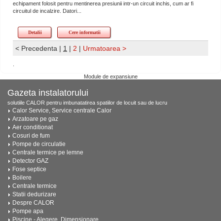
echipament folosit pentru mentinerea presiunii intr-un circuit inchis, cum ar fi
circuitul de incalzire. Datori...
Detalii
Cere informatii
< Precedenta
|
1
|
2
|
Urmatoarea >
.
Module de expansiune
Gazeta instalatorului
solutiile CALOR pentru imbunatatirea spatiilor de locuit sau de lucru
Calor Service, Service centrale Calor
Arzatoare pe gaz
Aer conditionat
Cosuri de fum
Pompe de circulatie
Centrale termice pe lemne
Detector GAZ
Fose septice
Boilere
Centrale termice
Statii dedurizare
Despre CALOR
Pompe apa
Piscine - Alegere, Dimensionare