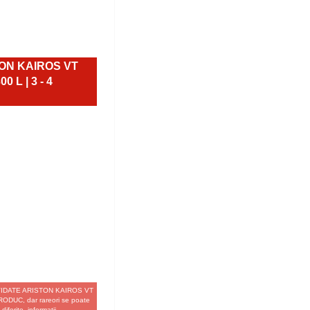
TON KAIROS VT
L | 3 - 4
RI VIDATE ARISTON KAIROS VT
DUC, dar rareori se poate
iferite, informatii