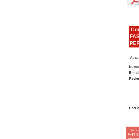
Com
FAS
PER
Adaug
Nume
E-mai
Revie
Cod ve
Echipa 
FAST CF
intampla