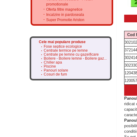
promotionale
Oferta filtre magnetice
Incalzire in pardoseala
Super Promotie Ariston
Cod 
Cele mai populare produse
30210
Fose septice ecologice
37214
Centrale termice pe lemne
Centrale pe lemne cu gazeificare
30241
Boilere - Boilere lemne - Boilere gaz...
Chiller apa
30233
Piscine
Panouri solare
12043
Cosuri de fum
12005
Panoul 
ridicat
capacit
caracter
Panoul
posibil
conditi
Se pot 