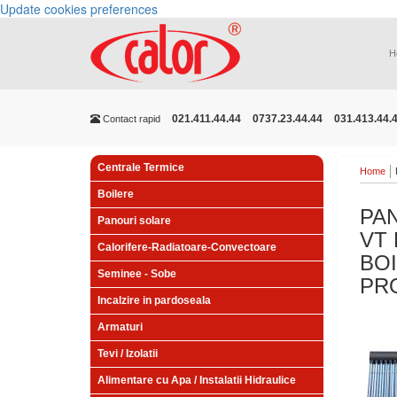
Update cookies preferences
H
021.411.44.44
0737.23.44.44
031.413.44.
Contact rapid
Centrale Termice
Home
Boilere
PA
Panouri solare
VT 
Calorifere-Radiatoare-Convectoare
BOI
Seminee - Sobe
PR
Incalzire in pardoseala
Armaturi
Tevi / Izolatii
Alimentare cu Apa / Instalatii Hidraulice