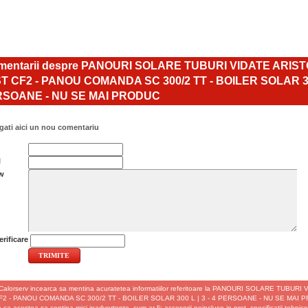
entarii despre PANOURI SOLARE TUBURI VIDATE ARIS
T CF2 - PANOU COMANDA SC 300/2 TT - BOILER SOLAR 300 
SOANE - NU SE MAI PRODUC
ati aici un nou comentariu
l
w
rificare
Calorserv incearca sa mentina acuratetea informatiilor referitoare la PANOURI SOLARE TUBU
2 - PANOU COMANDA SC 300/2 TT - BOILER SOLAR 300 L | 3 - 4 PERSOANE - NU SE MAI PRO
 ca acestea sa contina mici inadvertente, cum ar fi: accesorii neincluse in pret, specificatii tehnice d