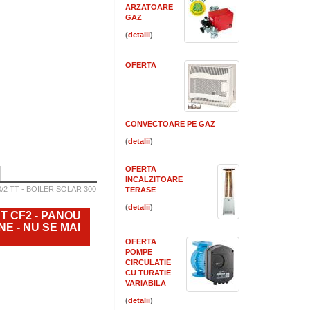
ARZATOARE
GAZ
(
)
OFERTA
CONVECTOARE PE GAZ
(
)
OFERTA
INCALZITOARE
2 TT - BOILER SOLAR 300
TERASE
(
)
T CF2 - PANOU
NE - NU SE MAI
OFERTA
POMPE
CIRCULATIE
CU TURATIE
VARIABILA
(
)