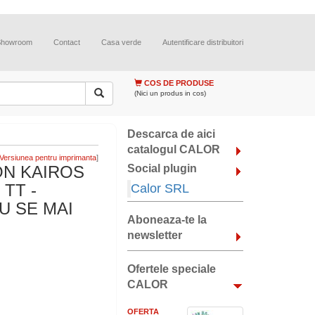
Showroom
Contact
Casa verde
Autentificare distribuitori
COS DE PRODUSE
(Nici un produs in cos)
Descarca de aici
catalogul CALOR
]
ON KAIROS
Social plugin
TT -
Calor SRL
NU SE MAI
Aboneaza-te la
newsletter
Ofertele speciale
CALOR
OFERTA