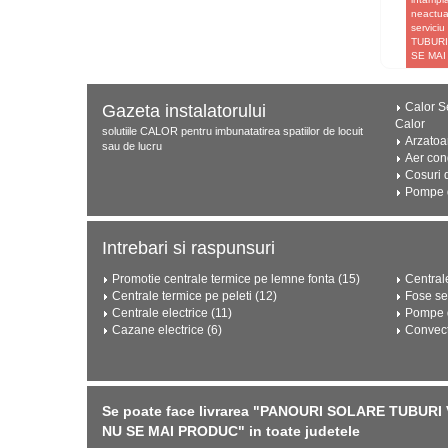
neactual
servici
TUBURI
SE MAI
Calor Se
Gazeta instalatorului
Calor
solutiile CALOR pentru imbunatatirea spatiilor de locuit
Arzatoa
sau de lucru
Aer con
Cosuri 
Pompe d
Intrebari si raspunsuri
Promotie centrale termice pe lemne fonta (15)
Central
Centrale termice pe peleti (12)
Fose se
Centrale electrice (11)
Pompe d
Cazane electrice (6)
Convect
Se poate face livrarea "PANOURI SOLARE TUBURI
NU SE MAI PRODUC" in toate judetele