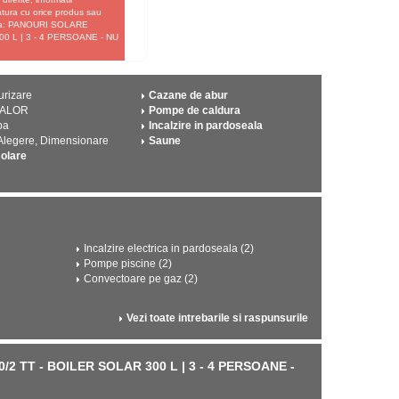
gatura cu orice produs sau
 fata: PANOURI SOLARE
 L | 3 - 4 PERSOANE - NU
urizare
Cazane de abur
CALOR
Pompe de caldura
pa
Incalzire in pardoseala
 Alegere, Dimensionare
Saune
solare
Incalzire electrica in pardoseala (2)
Pompe piscine (2)
Convectoare pe gaz (2)
Vezi toate intrebarile si raspunsurile
2 TT - BOILER SOLAR 300 L | 3 - 4 PERSOANE -