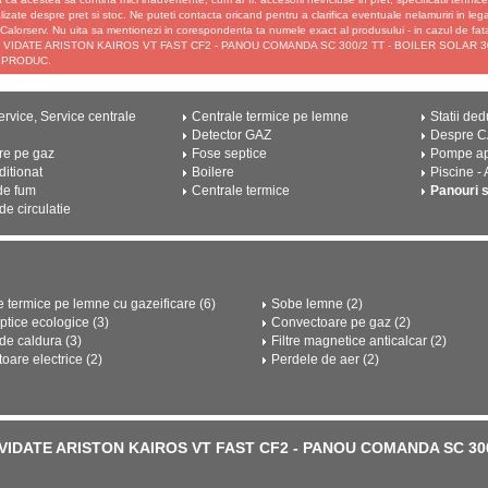
izate despre pret si stoc. Ne puteti contacta oricand pentru a clarifica eventuale nelamuriri in le
u Calorserv. Nu uita sa mentionezi in corespondenta ta numele exact al produsului - in cazul de
 VIDATE ARISTON KAIROS VT FAST CF2 - PANOU COMANDA SC 300/2 TT - BOILER SOLAR 300
 PRODUC.
rvice, Service centrale
Centrale termice pe lemne
Statii ded
Detector GAZ
Despre 
re pe gaz
Fose septice
Pompe a
ditionat
Boilere
Piscine -
de fum
Centrale termice
Panouri 
e circulatie
e termice pe lemne cu gazeificare (6)
Sobe lemne (2)
ptice ecologice (3)
Convectoare pe gaz (2)
e caldura (3)
Filtre magnetice anticalcar (2)
oare electrice (2)
Perdele de aer (2)
 VIDATE ARISTON KAIROS VT FAST CF2 - PANOU COMANDA SC 300/