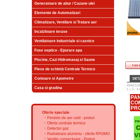
Generatoare de abur / Cazane ulei
Elemente de Automatizari
Climatizare, Ventilare si Tratare aer
Incalzitoare terase
Ventilatoare industriale si casnice
Fose septice - Epurare apa
Piscine, Cazi Hidromasaj si Saune
Cere 
Piese de schimb Centrale Termice
Contoare si Apometre
DETA
PANOUR
Casa si gradina
L | 3 -
PAN
COM
PRO
Oferte speciale
Perdele de aer cald - preturi
Oferta centrale termice
Detector gaz
Radiatoare aluminiu - oferte RPOMO
Ventilo convectoare - Preturi