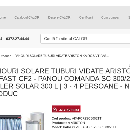
ome
Catalogul CALOR
Despre CALOR
Certificari
Cum cumpar
44
0372.27.44.44
PANOURI SOLARE TUBURI VIDATE ARISTON KAIROS VT FAS...
Produse
[
NOURI SOLARE TUBURI VIDATE ARIST
FAST CF2 - PANOU COMANDA SC 300/2 
LER SOLAR 300 L | 3 - 4 PERSOANE - 
ODUC
Cod produs:
AKVFCF2SC3002TT
Producator:
ARISTON
Model:
KAIROS VT FAST CF2 - SC 300/2 TT