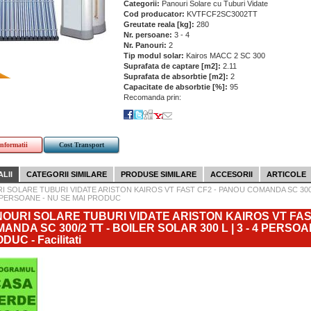
Categorii:
Panouri Solare cu Tuburi Vidate
Cod producator:
KVTFCF2SC3002TT
Greutate reala [kg]:
280
Nr. persoane:
3 - 4
Nr. Panouri:
2
Tip modul solar:
Kairos MACC 2 SC 300
Suprafata de captare [m2]:
2.11
Suprafata de absorbtie [m2]:
2
Capacitate de absorbtie [%]:
95
Recomanda prin:
informatii
Cost Transport
LII
CATEGORII SIMILARE
PRODUSE SIMILARE
ACCESORII
ARTICOLE
I SOLARE TUBURI VIDATE ARISTON KAIROS VT FAST CF2 - PANOU COMANDA SC 300/
 4 PERSOANE - NU SE MAI PRODUC
OURI SOLARE TUBURI VIDATE ARISTON KAIROS VT FAS
ANDA SC 300/2 TT - BOILER SOLAR 300 L | 3 - 4 PERSOA
DUC - Facilitati