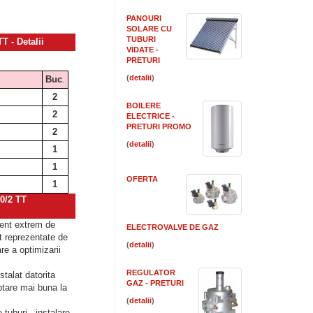
PANOURI
SOLARE CU
TUBURI
- Detalii
VIDATE -
PRETURI
(
)
Buc
.
2
BOILERE
2
ELECTRICE -
PRETURI PROMO
2
(
)
1
1
OFERTA
1
0/2 TT
ent extrem de
ELECTROVALVE DE GAZ
nt reprezentate de
(
)
re a optimizarii
REGULATOR
stalat datorita
GAZ - PRETURI
aptare mai buna la
(
)
tuburi - instalare