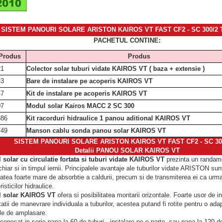
SISTEM PANOURI SOLARE ARISTON KAIROS VT FAST CF2 - SC 300/2 TT 
PACHETUL CONTINE:
Produs
Produs
21
Colector solar tuburi vidate KAIROS VT ( baza + extensie )
43
Bare de instalare pe acoperis KAIROS VT
47
Kit de instalare pe acoperis KAIROS VT
07
Modul solar Kairos MACC 2 SC 300
886
Kit racorduri hidraulice 1 panou aditional KAIROS VT
749
Manson cablu sonda panou solar KAIROS VT
SISTEM PANOURI SOLARE ARISTON KAIROS VT FAST CF2 - SC 30
Detalii PANOU SOLAR KAIROS VT
solar cu circulatie fortata si tuburi vidate
KAIROS VT
prezinta un randam
 chiar si in timpul iernii. Principalele avantaje ale tuburilor vidate ARISTON su
atea foarte mare de absorbtie a caldurii, precum si de transmiterea ei ca urma
isticilor hidraulice.
 solar KAIROS VT
ofera si posibilitatea montarii orizontale. Foarte usor de in
itatii de manevrare individuala a tuburilor, acestea putand fi rotite pentru o ad
ile de amplasare.
conecat in serie pana la 60 de tuburi - instalare pe o parte, sau pana la 120 de 