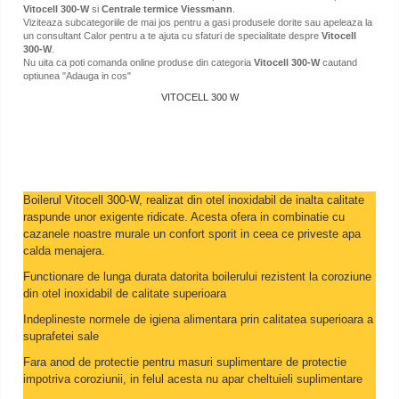
Vitocell 300-W
si
Centrale termice Viessmann
.
Viziteaza subcategoriile de mai jos pentru a gasi produsele dorite sau apeleaza la
un consultant Calor pentru a te ajuta cu sfaturi de specialitate despre
Vitocell
300-W
.
Nu uita ca poti comanda online produse din categoria
Vitocell 300-W
cautand
optiunea "Adauga in cos"
VITOCELL 300 W
Boilerul Vitocell 300-W, realizat din otel inoxidabil de inalta calitate
raspunde unor exigente ridicate. Acesta ofera in combinatie cu
cazanele noastre murale un confort sporit in ceea ce priveste apa
calda menajera.
Functionare de lunga durata datorita boilerului rezistent la coroziune
din otel inoxidabil de calitate superioara
Indeplineste normele de igiena alimentara prin calitatea superioara a
suprafetei sale
Fara anod de protectie pentru masuri suplimentare de protectie
impotriva coroziunii, in felul acesta nu apar cheltuieli suplimentare