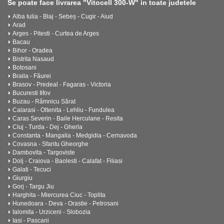
Se poate face livrarea "Vitocell 300-W" in toate judetele
Alba Iulia - Blaj - Sebeș - Cugir - Aiud
Arad
Arges - Pitesti - Curtea de Arges
Bacau
Bihor - Oradea
Bistrita Nasaud
Botosani
Braila - Făurei
Brasov - Predeal - Fagaras - Victoria
Bucuresti Ilfov
Buzau - Râmnicu Sărat
Calarasi - Oltenita - Lehliu - Fundulea
Caras Severin - Baile Herculane - Resita
Cluj - Turda - Dej - Gherla
Constanta - Mangalia - Medgidia - Cernavoda
Covasna - Sfantu Gheorghe
Dambovita - Targoviste
Dolj - Craiova - Baolesti - Calafat - Filiasi
Galati - Tecuci
Giurgiu
Gorj - Targu Jiu
Harghita - Miercurea Ciuc - Toplita
Hunedoara - Deva - Orastie - Petrosani
Ialomita - Urziceni - Slobozia
Iasi - Pascani