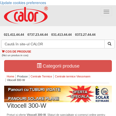
Update cookies preferences
Toggle
navigat
021.411.44.44
0737.23.44.44
031.413.44.44
0372.27.44.44
COS DE PRODUSE
(Nici un produs in cos)
Categorii produse
Home
Produse
Centrale Termice
Centrale termice Viessmann
Vitocell 300-W
Vitocell 300-W
Preturi si oferte
Vitocell 300-W
. Sfaturi de specialitate si comenzi online pentru