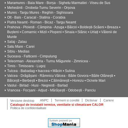
Maramures - Baia Mare - Borșa - Sighetu Marmatiei - Viseu de Sus
Mehedinti - Drobeta-Turnu Severin - Orșova
Mures - Targu Mures - Reghin - Sighisoara
Olt - Bals - Caracal - Slatina - Corabia
Piatra Neamt - Roman - Bicaz - Targu Neamt
Prahova - Ploiesti - Câmpina - Azuga • Băicoi • Boldești-Scăeni • Breaza •
Bușteni • Comarnic • Mizil • Plopeni • Sinaia • Slănic • Urlați • Vălenii de
Munte
Salaj - Zalau
Satu Mare - Carei
Sibiu - Medias
Suceava - Falticeni - Cimpulung
Teleorman - Alexandria - Turnu Măgurele - Zimnicea -
Timis - Timisoara - Lugoj
Tulcea - Babadag • Isaccea • Măcin • Sulina
Valcea - Drăgășani - Râmnicu Vâlcea - Băile Govora • Băile Olănești •
Bălcești • Berbești • Brezoi • Călimănești • Horezu • Ocnele Mari
Vaslui - Birlad - Husi - Negresti - Barlad
Vrancea - Focșani - Adjud - Mărășești - Odobești - Panciu
ANPC
Termeni si conditii
Dictionar
Cariere
Versiune desktop
Catalogul de instalatii termice, ventilatie si climatizare CALOR
Politica de confidentialitate