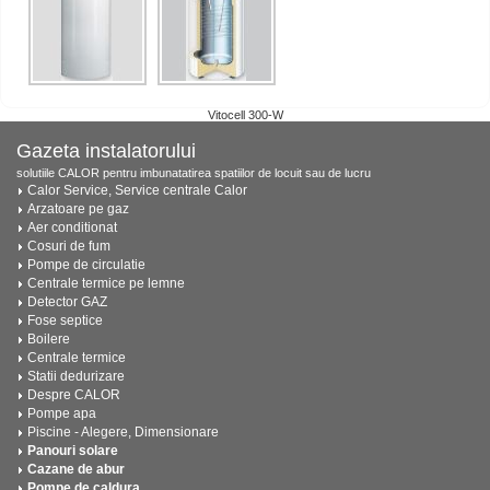
Vitocell 300-W
Gazeta instalatorului
solutiile CALOR pentru imbunatatirea spatiilor de locuit sau de lucru
Calor Service, Service centrale Calor
Arzatoare pe gaz
Aer conditionat
Cosuri de fum
Pompe de circulatie
Centrale termice pe lemne
Detector GAZ
Fose septice
Boilere
Centrale termice
Statii dedurizare
Despre CALOR
Pompe apa
Piscine - Alegere, Dimensionare
Panouri solare
Cazane de abur
Pompe de caldura