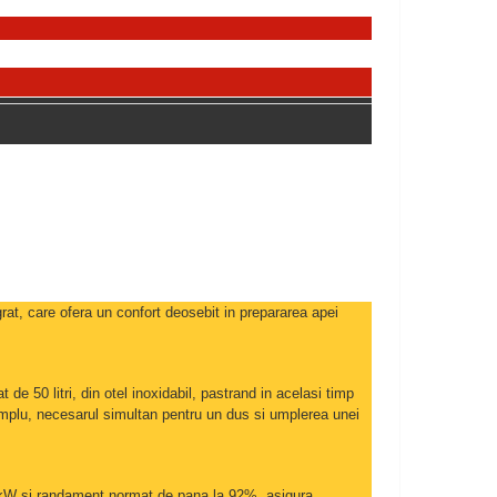
t, care ofera un confort deosebit in prepararea apei
de 50 litri, din otel inoxidabil, pastrand in acelasi timp
emplu, necesarul simultan pentru un dus si umplerea unei
kW si randament normat de pana la 92%, asigura