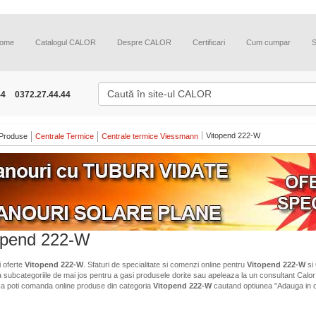
ome
Catalogul CALOR
Despre CALOR
Certificari
Cum cumpar
44
0372.27.44.44
Vitopend 222-W
Produse
Centrale Termice
Centrale termice Viessmann
opend 222-W
i oferte
Vitopend 222-W
. Sfaturi de specialitate si comenzi online pentru
Vitopend 222-W
si
a subcategoriile de mai jos pentru a gasi produsele dorite sau apeleaza la un consultant Calor 
ca poti comanda online produse din categoria
Vitopend 222-W
cautand optiunea "Adauga in 