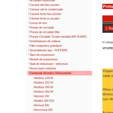
Arzatoare industriale
Cazane otel fara arzator
Pretu
Cazane otel in condensatie
Cazane fonta fara arzator
Cazane fonta cu arzator
Cosuri de fum
Pompe de circulatie
(
Pompe de circulatie Wilo
Pompe Circulatie Turatie variabila IMP PUMPS
Schimbatoare de caldura
In categ
Filtre magnetice anticalcar
VITOPE
Acumulatoare apa - PUFFERE
Vase de expansiune
Module de expansiune
Statii de dedurizare - deferizare
Rezervoare motorina
Vitopen
Centrale termice Viessmann
calde m
Vitodens 100-W
Vitodens 222-W
Vitodens 300-W
Ofera c
Vitodens 200-W
dimensi
Vitorond 100
cazi de
Vitoplex 200 SX2
Vitorond 200
Vitocrossal 200
Arzato