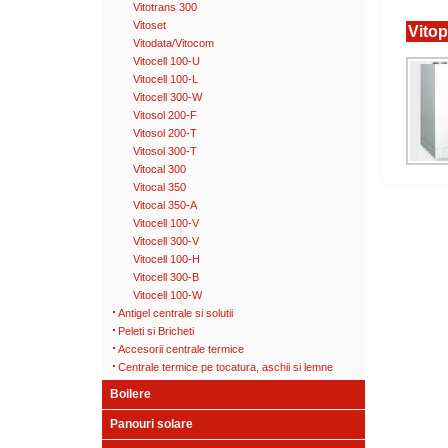
Vitotrans 300
Vitoset
Vitop
Vitodata/Vitocom
Vitocell 100-U
Vitocell 100-L
Vitocell 300-W
Vitosol 200-F
Vitosol 200-T
Vitosol 300-T
Vitocal 300
Vitocal 350
Vitocal 350-A
Vitocell 100-V
Vitocell 300-V
Vitocell 100-H
Vitocell 300-B
Vitocell 100-W
Antigel centrale si solutii
Peleti si Bricheti
Accesorii centrale termice
Centrale termice pe tocatura, aschii si lemne
Boilere
Panouri solare