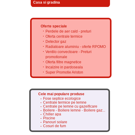
Casa si gradina
Oferte speciale
Perdele de aer cald - preturi
Oferta centrale termice
Detector gaz
Radiatoare aluminiu - oferte RPOMO
Ventilo convectoare - Preturi
promotionale
Oferta filtre magnetice
Incalzire in pardoseala
Super Promotie Ariston
Cele mai populare produse
Fose septice ecologice
Centrale termice pe lemne
Centrale pe lemne cu gazeificare
Boilere - Boilere lemne - Boilere gaz...
Chiller apa
Piscine
Panouri solare
Cosuri de fum