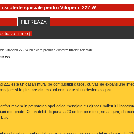
ri si oferte speciale pentru Vitopend 222-W
FILTREAZA
)
oria Vitopend 222-W nu exista produse conform filtrelor selectate
ND 222
d 222 este un cazan mural pe combustibil gazos, cu vas de expansiune integra
enajere si in plus are dimensiuni compacte si un design elegant.
onfort maxim in prepararea apei calde menajere cu ajutorul boilerului incorporat 
uni compacte. Cu un debit de pana la 20 de litri pe minut, se asigura, de ex
 baie.
rul modulant pe combustibil gazos, cu un domeniu de modulare de pana la 30