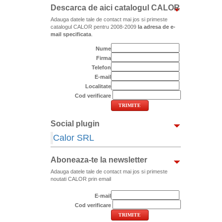
Descarca de aici catalogul CALOR
Adauga datele tale de contact mai jos si primeste
catalogul CALOR pentru 2008-2009
la adresa de e-
mail specificata
.
Nume
Firma
Telefon
E-mail
Localitate
Cod verificare
Social plugin
Calor SRL
Aboneaza-te la newsletter
Adauga datele tale de contact mai jos si primeste
noutati CALOR prin email
E-mail
Cod verificare