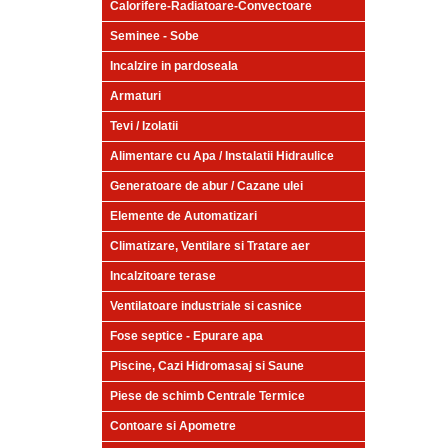
Calorifere-Radiatoare-Convectoare
Seminee - Sobe
Incalzire in pardoseala
Armaturi
Tevi / Izolatii
Alimentare cu Apa / Instalatii Hidraulice
Generatoare de abur / Cazane ulei
Elemente de Automatizari
Climatizare, Ventilare si Tratare aer
Incalzitoare terase
Ventilatoare industriale si casnice
Fose septice - Epurare apa
Piscine, Cazi Hidromasaj si Saune
Piese de schimb Centrale Termice
Contoare si Apometre