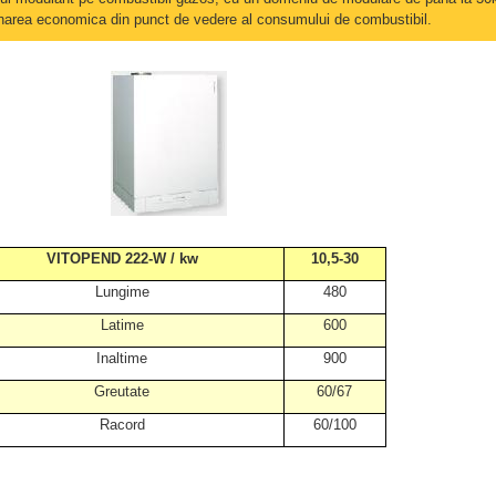
narea economica din punct de vedere al consumului de combustibil.
VITOPEND 222-W / kw
10,5-30
Lungime
480
Latime
600
Inaltime
900
Greutate
60/67
Racord
60/100