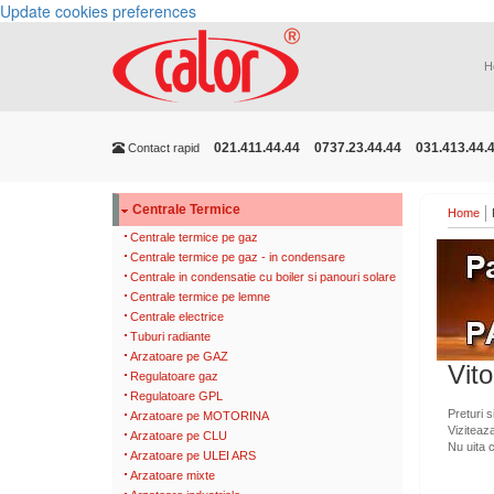
Update cookies preferences
H
021.411.44.44
0737.23.44.44
031.413.44.
Contact rapid
Centrale Termice
Home
Centrale termice pe gaz
Centrale termice pe gaz - in condensare
Centrale in condensatie cu boiler si panouri solare
Centrale termice pe lemne
Centrale electrice
Tuburi radiante
Arzatoare pe GAZ
Vit
Regulatoare gaz
Regulatoare GPL
Preturi s
Arzatoare pe MOTORINA
Viziteaz
Arzatoare pe CLU
Nu uita 
Arzatoare pe ULEI ARS
Arzatoare mixte