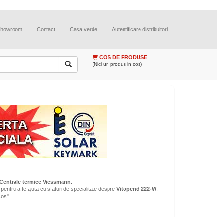
Showroom
Contact
Casa verde
Autentificare distribuitori
COS DE PRODUSE
(Nici un produs in cos)
Centrale termice Viessmann
.
pentru a te ajuta cu sfaturi de specialitate despre
Vitopend 222-W
.
cos"