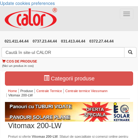
Update cookies preferences
Toggle
navigat
021.411.44.44
0737.23.44.44
031.413.44.44
0372.27.44.44
COS DE PRODUSE
(Nici un produs in cos)
Categorii produse
Home
Produse
Centrale Termice
Centrale termice Viessmann
Vitomax 200-LW
Vitomax 200-LW
Preturi si oferte
Vitomax 200-LW
. Sfaturi de specialitate si comenzi online pentru