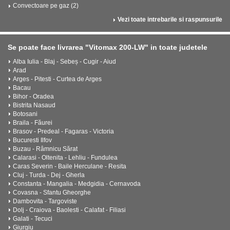
Convectoare pe gaz (2)
Vezi toate intrebarile si raspunsurile
Se poate face livrarea "Vitomax 200-LW" in toate judetele
Alba Iulia - Blaj - Sebeș - Cugir - Aiud
Arad
Arges - Pitesti - Curtea de Arges
Bacau
Bihor - Oradea
Bistrita Nasaud
Botosani
Braila - Făurei
Brasov - Predeal - Fagaras - Victoria
Bucuresti Ilfov
Buzau - Râmnicu Sărat
Calarasi - Oltenita - Lehliu - Fundulea
Caras Severin - Baile Herculane - Resita
Cluj - Turda - Dej - Gherla
Constanta - Mangalia - Medgidia - Cernavoda
Covasna - Sfantu Gheorghe
Dambovita - Targoviste
Dolj - Craiova - Baolesti - Calafat - Filiasi
Galati - Tecuci
Giurgiu