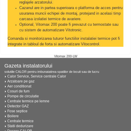
reglajele arzatorului.
Cazanul are in partea superioara o platforma de acces pentru
usurarea muncii echipei de montaj, protejand in acelasi timp
carcasa izolatiei termice de avariere.
Optional, Vitomax 200 poate fi prevazut cu termostate sau
cu sistem de automatizare Vitotronic.
Comanda si monitorizarea tuturor functiilor instalatiei termice pot fi
integrate in tabloul de forta si automatizare Vitocontrol.
Vitomax 200-LW
Gazeta instalatorului
solutiile CALOR pentru imbunatatirea spatiilor de locuit sau de lucru
Calor Service, Service centrale Calor
Arzatoare pe gaz
Aer conditionat
Cosuri de fum
Pompe de circulatie
Centrale termice pe lemne
Detector GAZ
Fose septice
Boilere
Centrale termice
Statii dedurizare
Despre CALOR