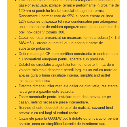
gazelor evacuate, izolatiei termice performante in grosime de
120mm si peretelui frontal circulat de agentul termic.
Randamentul normat este de 95% si poate creste cu inca
12% daca se utilizeaza tehnica condensatiei prin adaugarea
unui schimbator de caldura apa/gaze arse tip economizor din
otel inoxidabil Vitotrans 300.
Cazan cu focar presurizat cu incarcare termica redusa ( < 1,3
MW/m3 ) - ardere cu emisii cu un continut sarac de
substante poluante.
Detine marcajul CE care certifica constructia in conformitate
cu normativul european pentru aparate sub presiune.
Debitul de circulatie a agentului termic nu este limitat de o
valoare minimala deoarece peretii largi cu un volum mare de
apa asigura o buna circulatie interna, simplificand astfel
instalatia hidraulica.
Datorita dimensiunilor mari ale cailor de circulatie, rezistenta
la curgere a gazelor este scazuta.
Toate racordurile pentru instalare sunt deja prevazute pe
cazan, nefiind necesare piese intemediare.
Service-ul este deosebit de usor de realizat, cazanul fiind
prevazut cu usi largi si cotituri racite.
Cazanele pana la 6600kW pot fi dotate cu un carucior pentru
arzator, ceea ce simplifica lucrarile de intretinere sau