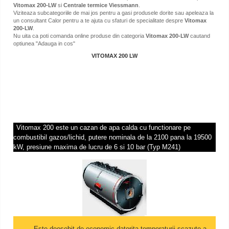
Vitomax 200-LW
si
Centrale termice Viessmann
.
Viziteaza subcategoriile de mai jos pentru a gasi produsele dorite sau apeleaza la
un consultant Calor pentru a te ajuta cu sfaturi de specialitate despre
Vitomax
200-LW
.
Nu uita ca poti comanda online produse din categoria
Vitomax 200-LW
cautand
optiunea "Adauga in cos"
VITOMAX 200 LW
Vitomax 200 este un cazan de apa calda cu functionare pe
combustibil gazos/lichid, putere nominala de la 2100 pana la 19500
kW, presiune maxima de lucru de 6 si 10 bar (Typ M241)
Este deosebit de economic datorita temperaturii scazute a