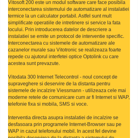
Vitosoft 200 este un modul software care face posibila
interconectarea sistemului de automatizare al instalatiei
termice la un calculator portabil. Astfel sunt mult
simplificate operatiile de intretinere si service la fata
locului. Prin introducerea datelor de descriere a
instalatiei se emite un protocol de interventie specific.
Interconectarea cu sistemele de automatizare ale
cazanelor murale sau Vitotronic se realizeaza foarte
repede cu ajutorul interfetei optice Optolink cu care
acestea sunt prevazute.
Vitodata 300 Internet Telecontrol - noul concept de
supraveghere si deservire de la distanta pentru
sistemele de incalzire Viessmann - utilizeaza cele mai
moderne retele de comunicare cum ar fi Internet si WAP,
telefonie fixa si mobila, SMS si voce.
Interventia directa asupra instalatiei de incalzire se
desfasoara prin programele Internet-Browser sau pe
WAP in cazul telefonului mobil. In acest fel devine
posibila deservirea de la distanta a sistemului de