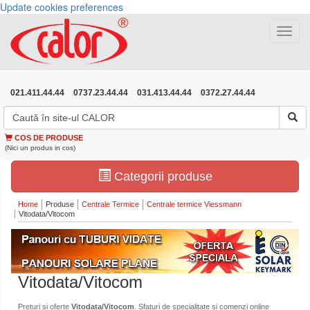
Update cookies preferences
Toggle
navigat
021.411.44.44
0737.23.44.44
031.413.44.44
0372.27.44.44
COS DE PRODUSE
(Nici un produs in cos)
Categorii produse
Home
Produse
Centrale Termice
Centrale termice Viessmann
Vitodata/Vitocom
Vitodata/Vitocom
Preturi si oferte
Vitodata/Vitocom
. Sfaturi de specialitate si comenzi online