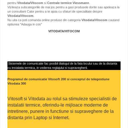
pentru
Vitodata/Vitocom
si
Centrale termice Viessmann
.
Viziteaza subcategoriile de mai jos pentru a gasi produsele dorite sau apeleaza la
un consultant Calor pentru a te ajuta cu sfaturi de specialitate despre
Vitodata/Vitocom
.
Nu uita ca poti comanda online produse din categoria
Vitodata/Vitocom
cautand
optiunea "Adauga in cos"
VITODATA/VITOCOM
Sistemele de comunicatie fac posibil dialogul de la fata locului sau de la distanta
cu instalatia termica, in vederea reglajului si supravegherii.
Programul de comunicatie Vitosoft 200 si conceptul de telegestiune
Vitodata 300
Vitosoft si Vitodata au rolul sa stimuleze specialistii de
instalatii termice, oferindu-le mijloace moderne de
intretinere, punere in functiune si supraveghere de la
distanta prin Laptop si Internet.