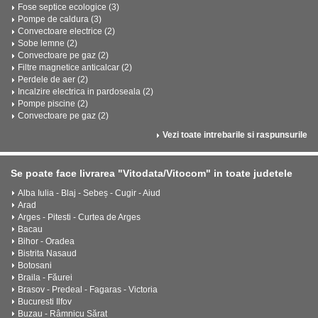
Fose septice ecologice (3)
Pompe de caldura (3)
Convectoare electrice (2)
Sobe lemne (2)
Convectoare pe gaz (2)
Filtre magnetice anticalcar (2)
Perdele de aer (2)
Incalzire electrica in pardoseala (2)
Pompe piscine (2)
Convectoare pe gaz (2)
Vezi toate intrebarile si raspunsurile
Se poate face livrarea "Vitodata/Vitocom" in toate judetele
Alba Iulia - Blaj - Sebeș - Cugir - Aiud
Arad
Arges - Pitesti - Curtea de Arges
Bacau
Bihor - Oradea
Bistrita Nasaud
Botosani
Braila - Făurei
Brasov - Predeal - Fagaras - Victoria
Bucuresti Ilfov
Buzau - Râmnicu Sărat