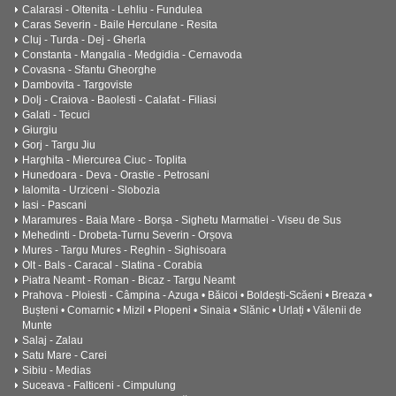
Calarasi - Oltenita - Lehliu - Fundulea
Caras Severin - Baile Herculane - Resita
Cluj - Turda - Dej - Gherla
Constanta - Mangalia - Medgidia - Cernavoda
Covasna - Sfantu Gheorghe
Dambovita - Targoviste
Dolj - Craiova - Baolesti - Calafat - Filiasi
Galati - Tecuci
Giurgiu
Gorj - Targu Jiu
Harghita - Miercurea Ciuc - Toplita
Hunedoara - Deva - Orastie - Petrosani
Ialomita - Urziceni - Slobozia
Iasi - Pascani
Maramures - Baia Mare - Borșa - Sighetu Marmatiei - Viseu de Sus
Mehedinti - Drobeta-Turnu Severin - Orșova
Mures - Targu Mures - Reghin - Sighisoara
Olt - Bals - Caracal - Slatina - Corabia
Piatra Neamt - Roman - Bicaz - Targu Neamt
Prahova - Ploiesti - Câmpina - Azuga • Băicoi • Boldești-Scăeni • Breaza •
Bușteni • Comarnic • Mizil • Plopeni • Sinaia • Slănic • Urlați • Vălenii de
Munte
Salaj - Zalau
Satu Mare - Carei
Sibiu - Medias
Suceava - Falticeni - Cimpulung