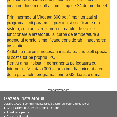
incalzire din orice colt al lumii timp de 24 de ore din 24.
Prin intermediul Vitodata 300 pot fi monitorizati si
programati toti parametrii precum si codificarile din
sistem, cum ar fi verificarea numarului de ore de
functionare a arzatorului si curba de temperatura a
agentului termic, simplificand considerabil intretinerea
instalatiei.
Astfel nu mai este necesara instalarea unui soft special
si costisitor pe propriul PC.
Pentru a nu insista in permanenta pe legatura cu
Internet-ul, Vitodata 300 anunta imediat orice abatere
de la parametrii programati prin SMS, fax sau e-mail.
Vitodata/Vitocom
Gazeta instalatorului
solutiile CALOR pentru imbunatatirea spatiilor de locuit sau de lucru
Calor Service, Service centrale Calor
Arzatoare pe gaz
Aer conditionat