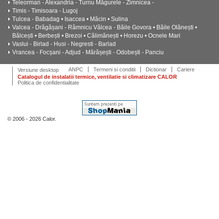
Teleorman - Alexandria - Turnu Măgurele - Zimnicea -
Timis - Timisoara - Lugoj
Tulcea - Babadag • Isaccea • Măcin • Sulina
Valcea - Drăgășani - Râmnicu Vâlcea - Băile Govora • Băile Olănești •
Bălcești • Berbești • Brezoi • Călimănești • Horezu • Ocnele Mari
Vaslui - Birlad - Husi - Negresti - Barlad
Vrancea - Focșani - Adjud - Mărășești - Odobești - Panciu
ANPC
Termeni si conditii
Dictionar
Cariere
Versiune desktop
Catalogul de instalatii termice, ventilatie si climatizare CALOR
Politica de confidentialitate
© 2006 - 2026 Calor.